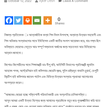
Ajker Desh
On
October 12, 2022
Leave A Comment
আন্তর্জাতিক
কন্যা
শিশু
0
দিবস
Shares
উপলক্ষে
ইউনিসেফ
নিজস্ব প্রতিবেদক ঃ আন্তর্জাতিক কন্যা শিশু দিবস উপলক্ষে, অন্যান্য উন্নয়ন সহযোগী এবং
কর্তৃক
শিশু অধিকার সংস্থাগুলোর সাথে ইউনিসেফ একটি জাতীয় সংলাপ আয়োজন করে, যার লক্ষ্য ছিল
জাতীয়
ভবিষ্যতে মেয়েদের নেতৃত্ব আর সম্পূর্ণ সম্ভাবনা অর্জনের জন্য সচেতনতা আর বিনিয়োগের
সংলাপের
আহ্বান জানানো।
আয়োজন
কিশোর-কিশোরীদের সাথে শিক্ষামন্ত্রী ডাঃ দীপু মনি; আইসিটি বিভাগের প্রতিমন্ত্রী জুনাইদ
আহমেদ পলক, অস্ট্রেলিয়ান হাই কমিশনার জেরেমি ব্রুর, সুইস রাষ্ট্রদূত নাথালি চুয়ার্ড, ডেপুটি
ব্রিটিশ হাই কমিশনার জাভেদ পাটেল এবং বিভিন্ন উন্নয়ন সংস্থার প্রধানরা আলোচনায়
অংশগ্রহন করেন।
“আজকের মেয়েরা হচ্ছে শক্তিশালী পরিবর্তনকারী এবং অগ্রগতির চালিকাশক্তি।
আসুন আমরা একটি উন্নত বিশ্বের জন্য আমাদের প্রচেষ্টাকে নতুন করে পুনরুজ্জীবিত করি যাতে
নারী ও পুরুষ, মেয়ে এবং ছেলেরা সমান অধিকার পেতে পারে,” অনুষ্ঠানে বললেন ডাঃ সাজা ফারুক