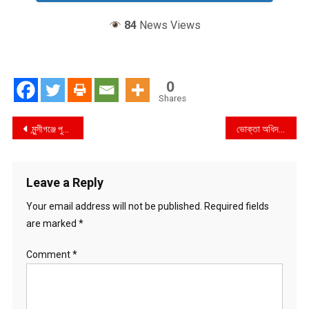
84
News Views
0
Shares
Post
মুন্সীগঞ্জে পুলিশ সুপার কর্তৃক সদর পুলিশ ফাঁড়ি ও ট্রাফিক ব্যারাক পরিদর্শন
ভোক্তা অধিদপ্তর ভোলা জেলা কার্যালয়ের বাজার তদারকি অভিযানে ৩ টি প্রতিষ্ঠান কে জরিমানা
navigation
Leave a Reply
Your email address will not be published.
Required fields
are marked
*
Comment
*