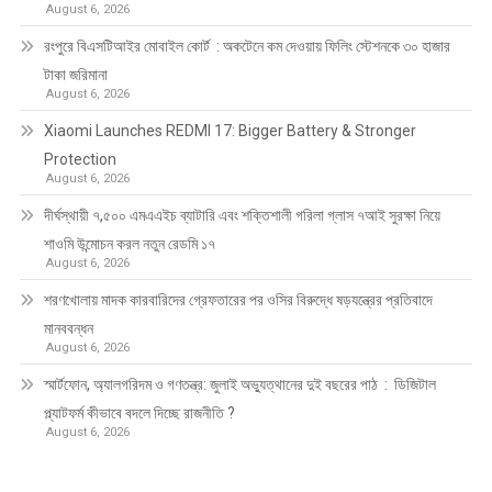
August 6, 2026
রংপুরে বিএসটিআইর মোবাইল কোর্ট : অকটেনে কম দেওয়ায় ফিলিং স্টেশনকে ৩০ হাজার
টাকা জরিমানা
August 6, 2026
Xiaomi Launches REDMI 17: Bigger Battery & Stronger
Protection
August 6, 2026
দীর্ঘস্থায়ী ৭,৫০০ এমএএইচ ব্যাটারি এবং শক্তিশালী গরিলা গ্লাস ৭আই সুরক্ষা নিয়ে
শাওমি উন্মোচন করল নতুন রেডমি ১৭
August 6, 2026
শরণখোলায় মাদক কারবারিদের গ্রেফতারের পর ওসির বিরুদ্ধে ষড়যন্ত্রের প্রতিবাদে
মানববন্ধন
August 6, 2026
স্মার্টফোন, অ্যালগরিদম ও গণতন্ত্র: জুলাই অভ্যুত্থানের দুই বছরের পাঠ : ডিজিটাল
প্ল্যাটফর্ম কীভাবে বদলে দিচ্ছে রাজনীতি ?
August 6, 2026