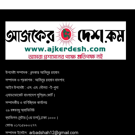
উপদেষ্টা সম্পাদক : খন্দকার আমিনুর রহমান
সম্পাদক ও প্রকাশক : আমিনুর রহমান বাদশাহ
আইন উপদেষ্টা : এস. এম. দৌলত -ই-খুদা
এ্যাডভোকেট বাংলাদেশ সুপ্রিম কোর্ট।
সম্পাদকীয় ও বাণিজ্যিক কার্যালয়
২৬ বঙ্গবন্ধু অ্যাভিনিউ
ব্যাভিলন সেন্টার (৩য় তলা),ঢাকা ১০০০।
ফোনঃ ০১৭১৫৮৮০২৭৭
সম্পাদক ইমেইল : arbadshah12@gmail.com