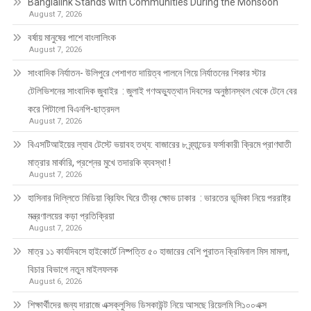
Banglalink Stands with Communities During the Monsoon
August 7, 2026
বর্ষায় মানুষের পাশে বাংলালিংক
August 7, 2026
সাংবাদিক নির্যাতন- উলিপুরে পেশাগত দায়িত্ব পালনে গিয়ে নির্যাতনের শিকার স্টার
টেলিভিশনের সাংবাদিক জুবাইর : জুলাই গণঅভ্যুত্থান দিবসের অনুষ্ঠানস্থল থেকে টেনে বের
করে পিটালো বিএনপি-ছাত্রদল
August 7, 2026
বিএসটিআইয়ের ল্যাব টেস্টে ভয়াবহ তথ্য: বাজারের ৮ ব্র্যান্ডের ফর্সাকারী ক্রিমে প্রাণঘাতী
মাত্রার মার্কারি, প্রশ্নের মুখে তদারকি ব্যবস্থা !
August 7, 2026
হাসিনার দিল্লিতে মিডিয়া ব্রিফিং ঘিরে তীব্র ক্ষোভ ঢাকার : ভারতের ভূমিকা নিয়ে পররাষ্ট্র
মন্ত্রণালয়ের কড়া প্রতিক্রিয়া
August 7, 2026
মাত্র ১১ কার্যদিবসে হাইকোর্টে নিষ্পত্তি ৫০ হাজারের বেশি পুরাতন ক্রিমিনাল মিস মামলা,
বিচার বিভাগে নতুন মাইলফলক
August 6, 2026
শিক্ষার্থীদের জন্য দারাজে এক্সক্লুসিভ ডিসকাউন্ট নিয়ে আসছে রিয়েলমি সি১০০এক্স