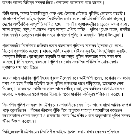
জনগণ তাদের বিভিন্ন সমস্যা নিয়ে খোলামেলা আলোচনা করে থাকেন।
তিনি বলেন, আমরা ইনটেলিজেন্স লেড এবং টেকনো বেইজড পুলিশিং জোরদার করেছি।
বাংলাদেশ পুলিশ আইন-শৃঙ্খলা স্থিতিশীল রাখার ফলে দেশি-বিদেশি বিনিয়োগ বাড়ছে।
দেশের অর্থনৈতিক অগ্রগতি সাধিত হচ্ছে। মাননীয় প্রধানমন্ত্রীর নেতৃত্বে আমরা ২০৪১
সালে উন্নত, সমৃদ্ধ বাংলাদেশ গড়ার লক্ষ্যে এগিয়ে যাচ্ছি। পুলিশ প্রধান বলেন, মাননীয়
প্রধানমন্ত্রীর নেতৃত্বে জঙ্গিবাদ দমনে বাংলাদেশ পুলিশের অবস্থান ‘জিরো টলারেন্স’।
প্রধানমন্ত্রীর নির্দেশনায় জঙ্গিবাদ দমনে বাংলাদেশ পুলিশের সাফল্য ইতোমধ্যে দেশে-
বিদেশে প্রশংসিত হয়েছে। মাদক, জঙ্গি, সন্ত্রাস, সাইবার ক্রাইম, ফিন্যান্সিয়াল ক্রাইম,
সোশ্যাল মিডিয়া প্রোপাগান্ডা ইত্যাদি অপরাধসমূহ পুলিশ সফলতার সাথে দমন করে
আসছে। তিনি বলেন, বাংলাদেশ পুলিশ যে কোন সংকটময় পরিস্থিতি মোকাবেলায়
ক্রমাগত দক্ষ হয়ে উঠছে।
করোনাকালে মানবিক পুলিশিংয়ের প্রসঙ্গ উল্লেখ করে আইজিপি বলেন, করোনায় মানবতার
যখন এক চরম বিপর্যয় ঘটেছিল তখন পুলিশ জনগণের পাশে দাঁড়িয়েছে, তাদেরকে সেবা
দিয়েছে। আক্রান্ত রোগীদের হাসপাতালে পৌঁছে দেয়া, মৃত ব্যক্তির জানাযা-দাফন ও
সৎকার, অসহায়দের মাঝে খাবার বিতরণের মতো মানবিক কার্যক্রম পরিচালনা করেছে।
সিএমপির পুলিশ সদস্যগণও চট্টগ্রামের নগরবাসীকে সেবা দিয়ে তাদের সাথে আত্মিক সম্পর্ক
গড়ে তুলেছিলেন। নিজের জীবনের ঝুঁকি নিয়ে মানুষকে সাহায্য-সহযোগিতা করেছেন।
করোনাকালে দেশের কল্যাণ ও জনগণের সেবায় সিএমপির ৬ জন অকুতোভয় পুলিশ সদস্য
জীবন উৎসর্গ করেছেন।
তিনি বন্দরনগরী চট্টগ্রামের স্থিতিশীল আইন-শৃঙ্খলা বজায় রাখার ক্ষেত্রে পুলিশকে