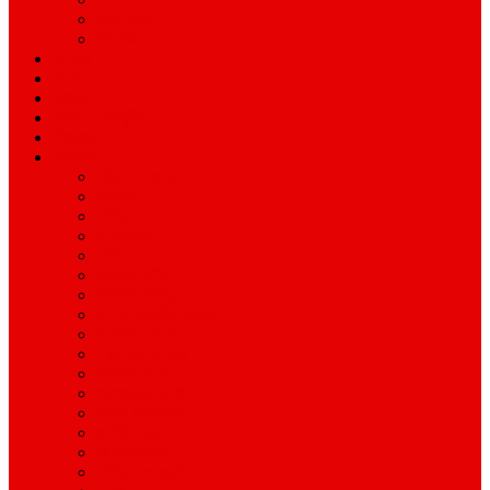
ময়মনসিংহ
রাজশাহী
অপরাধ
বিনোদন
স্বাস্থ্য
বিজ্ঞান ও প্রযুক্তি
শিক্ষাঙ্গন
অন্যান্য
আইন ও আদালত
অর্থনীতি
বানিজ্য
জীবন-যাপন
সাহিত্য
অনিয়ম-দুর্নীতি
ইতিহাস ঐতিহ্য
উপ-সম্পাদকীয়/মতামত
কর্পোরেট সংবাদ
গ্রাম বাংলার খবর
দুর্ঘটনার সংবাদ
প্রশাসনিক সংবাদ
বিশেষ প্রতিবেদন
মানবিক খবর
সংগঠন সংবাদ
সাহিত্য-সংস্কৃতি