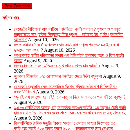
সর্বশেষ খবর
গেজেটের নীতিমালা পাশ কাটিয়ে ‘লটারিতে’ বদলি-পদায়ন ? গৃহায়ণ ও গণপূর্ত
মন্ত্রণালয়ের সাম্প্রতিক সিদ্ধান্ত ঘিরে প্রশ্ন—আইনের ঊর্ধ্বে কি প্রশাসনিক
আদেশ ?
August 10, 2026
গুপ্ত ফ্যাসিবাদীদের’ অপতৎপরতার অভিযোগ : পুলিশের ভেতর-বাইরে কারা
ছড়াচ্ছে অপতথ্য ?
August 10, 2026
শরণখোলায় হামিম পরিবহনের চাপায় এক ইজিবাইক চালকের মৃত্যু ও তিন যাত্রী
আহত
August 9, 2026
নিজের বিশেষ দিনেও এতিমদের মুখে হাসি দেখতে চান আনভীর
August 9,
2026
জুলকান বিটডাউন ০২: রোমাঞ্চকর লড়াইয়ে মেতে উঠল বসুন্ধরা
August 9,
2026
বেসরকারি জ্বালানি তেল আমদানিতে বিশেষ সুবিধার অভিযোগ ভিত্তিহীন :
জ্বালানি বিভাগ
August 9, 2026
‘জুলাই এখনও শেষ হয় নাই’ : একাত্তর নিয়ে জামায়াতের প্রদর্শনীতে প্রশ্ন ?
August 9, 2026
১,৫১৬ কোটি টাকা আদায়, তবু অকার্যকর আরএফআইডি! ১৪ বছরেও তৈরি হয়নি
চুরি যাওয়া গাড়ি শনাক্তের অবকাঠামো, ৯৪ চেকপোস্টের বদলে হয়েছে মাত্র ১২
August 9, 2026
বিআরটিসিতে দৈনিক মজুরির টাকায় ‘কর্তন’ : জোয়ার সাহারা ডিপোতে ৩৩
কারিগরের মজুরি ৭০০ টাকার বদলে ৬০০—চেয়ারম্যানকে টাকা দেওয়ার