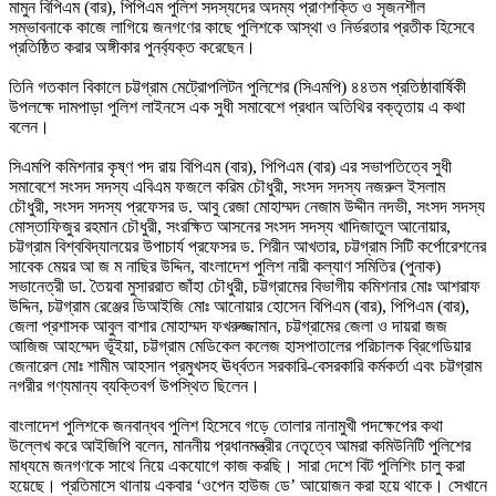
মামুন বিপিএম (বার), পিপিএম পুলিশ সদস্যদের অদম্য প্রাণশক্তি ও সৃজনশীল
সম্ভাবনাকে কাজে লাগিয়ে জনগণের কাছে পুলিশকে আস্থা ও নির্ভরতার প্রতীক হিসেবে
প্রতিষ্ঠিত করার অঙ্গীকার পুনর্ব্যক্ত করেছেন।
তিনি গতকাল বিকালে চট্টগ্রাম মেট্রোপলিটন পুলিশের (সিএমপি) ৪৪তম প্রতিষ্ঠাবার্ষিকী
উপলক্ষে দামপাড়া পুলিশ লাইনসে এক সুধী সমাবেশে প্রধান অতিথির বক্তৃতায় এ কথা
বলেন।
সিএমপি কমিশনার কৃষ্ণ পদ রায় বিপিএম (বার), পিপিএম (বার) এর সভাপতিত্বে সুধী
সমাবেশে সংসদ সদস্য এবিএম ফজলে করিম চৌধুরী, সংসদ সদস্য নজরুল ইসলাম
চৌধুরী, সংসদ সদস্য প্রফেসর ড. আবু রেজা মোহাম্মদ নেজাম উদ্দীন নদভী, সংসদ সদস্য
মোস্তাফিজুর রহমান চৌধুরী, সংরক্ষিত আসনের সংসদ সদস্য খাদিজাতুল আনোয়ার,
চট্টগ্রাম বিশ্ববিদ্যালয়ের উপাচার্য প্রফেসর ড. শিরীন আখতার, চট্টগ্রাম সিটি কর্পোরেশনের
সাবেক মেয়র আ জ ম নাছির উদ্দিন, বাংলাদেশ পুলিশ নারী কল্যাণ সমিতির (পুনাক)
সভানেত্রী ডা. তৈয়বা মুসাররাত জাঁহা চৌধুরী, চট্টগ্রামের বিভাগীয় কমিশনার মোঃ আশরাফ
উদ্দিন, চট্টগ্রাম রেঞ্জের ডিআইজি মোঃ আনোয়ার হোসেন বিপিএম (বার), পিপিএম (বার),
জেলা প্রশাসক আবুল বাশার মোহাম্মদ ফখরুজ্জামান, চট্টগ্রামের জেলা ও দায়রা জজ
আজিজ আহম্মেদ ভূঁইয়া, চট্টগ্রাম মেডিকেল কলেজ হাসপাতালের পরিচালক ব্রিগেডিয়ার
জেনারেল মোঃ শামীম আহসান প্রমুখসহ ঊর্ধ্বতন সরকারি-বেসরকারি কর্মকর্তা এবং চট্টগ্রাম
নগরীর গণ্যমান্য ব্যক্তিবর্গ উপস্থিত ছিলেন।
বাংলাদেশ পুলিশকে জনবান্ধব পুলিশ হিসেবে গড়ে তোলার নানামুখী পদক্ষেপের কথা
উল্লেখ করে আইজিপি বলেন, মাননীয় প্রধানমন্ত্রীর নেতৃত্বে আমরা কমিউনিটি পুলিশের
মাধ্যমে জনগণকে সাথে নিয়ে একযোগে কাজ করছি। সারা দেশে বিট পুলিশিং চালু করা
হয়েছে। প্রতিমাসে থানায় একবার ‘ওপেন হাউজ ডে’ আয়োজন করা হয়ে থাকে। সেখানে