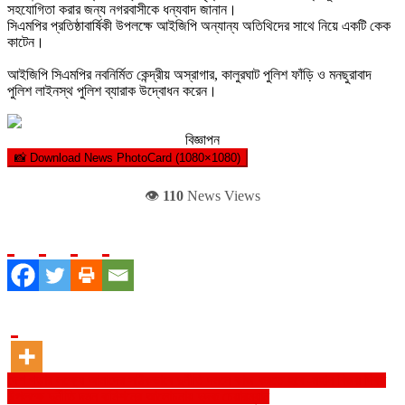
সহযোগিতা করার জন্য নগরবাসীকে ধন্যবাদ জানান।
সিএমপির প্রতিষ্ঠাবার্ষিকী উপলক্ষে আইজিপি অন্যান্য অতিথিদের সাথে নিয়ে একটি কেক
কাটেন।
আইজিপি সিএমপির নবনির্মিত কেন্দ্রীয় অস্রাগার, কালুরঘাট পুলিশ ফাঁড়ি ও মনছুরাবাদ
পুলিশ লাইনস্থ পুলিশ ব্যারাক উদ্বোধন করেন।
বিজ্ঞাপন
📸 Download News PhotoCard (1080×1080)
👁️
110
News Views
Post
দেশ গড়ার লক্ষ্যে আমাদের সঠিকভাবে দুর্নীতি দমনে কাজ করতে হবে -মহান বিজয় দিবস
উপলক্ষে দুর্নীতি দমন কমিশনের আলোচনায় দুদক চেয়ারম্যান