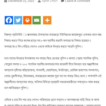
Ajker Desh
On
December 22, 2022
Leave A Comment
রোহিঙ্গা
সন্ত্রাসী
কর্তৃক
৮
বাংলাদেশী
অপহরণের
নিজস্ব প্রতিনিধি ঃ কক্সবাজার টেকনাফের বাহারছড়া ইউনিয়নের জাহাজপুড়া এলাকায় খালে মাছ
ঘটনায়
শিকার করতে গিয়ে কলেজ ছাত্র সহ ৮ জন স্থানীয় বাঙালি অপহরণের শিকার হয়েছেন।
পাহাড়
অপহরণের ৪ দিন পেরিয়ে গেলেও এখনো কাউকে উদ্ধার করতে পারেনি পুলিশ।
ঘিরে
রেখেছে
তবে তাদের উদ্ধারে উপজেলার সব পাহাড় ঘিরে রেখেছে পুলিশ ও জনতা।প্রায় শতাধিক পুলিশ,
জনতা
গোয়েন্দা সদস্য ও ২০০ শতাধিক স্থানীয় জনসাধারণসহ কয়েকটি টিমে বিভক্ত হয়ে সন্ত্রাসীদের
ও
আস্তানা হ্নীলার মরিচ্যাঘোনা, পানখালী, হোয়াইক্যং, উনচিপ্রাং, রোহিঙ্গা ক্যাম্পের শালবাগান,
পুলিশ
লেদার নুরালীপাড়া, মিনাবাজার, বাহারছড়ার জাহাজ পুড়া সহ সব পাহাড় ঘিরে ফেলে। পাশাপাশি ওই
সন্ত্রাসীদের আস্তানায় খাদ্য, পানিসহ বিভিন্ন দ্রব্যাদি সরবরাহকারীদের শনাক্তেও কাজ করছে
বলে জানিয়েছেন পুলিশ।
এদিকে ৪ চার দিন পার হয়ে গেলেও পারিবারের ছেলে সন্তান ও আপনজনেরা বাড়ি ফিরে না আসা
বা কোনো হদিস না পাওয়ায় উৎকণ্ঠায় দিন কাটাচ্ছেন অপহরণ কৃতদের স্বজনেরা। আকাশ বাতাস