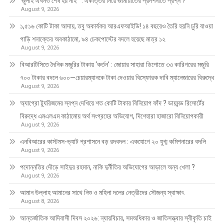
‘জুলাই এখনও শেষ হয় নাই’ : একাত্তর নিয়ে জামায়াতের প্রদর্শনীতে প্রশ্ন ?
August 9, 2026
১,৫১৬ কোটি টাকা আদায়, তবু অকার্যকর আরএফআইডি! ১৪ বছরেও তৈরি হয়নি চুরি যাওয়া
গাড়ি শনাক্তের অবকাঠামো, ৯৪ চেকপোস্টের বদলে হয়েছে মাত্র ১২
August 9, 2026
বিআরটিসিতে দৈনিক মজুরির টাকায় ‘কর্তন’ : জোয়ার সাহারা ডিপোতে ৩৩ কারিগরের মজুরি
৭০০ টাকার বদলে ৬০০—চেয়ারম্যানকে টাকা দেওয়ার বিস্ফোরক দাবি ম্যানেজারের বিরুদ্ধে
August 9, 2026
অ্যাগ্রো ট্যুরিজমের স্বপ্ন দেখিয়ে শত কোটি টাকার বিনিয়োগ ফাঁদ ? ডায়মন্ড রিসোর্টের
বিরুদ্ধে এমএলএম কাঠামোয় অর্থ সংগ্রহের অভিযোগ, দিশেহারা হাজারো বিনিয়োগকারী
August 9, 2026
এনবিআরের কাস্টমস-ভ্যাট প্রশাসনে বড় রদবদল : একযোগে ২০ যুগ্ম কমিশনারের বদলি
August 9, 2026
পদোন্নতির দৌড়ে সাইদুর রহমান, নাকি দুর্নীতির অভিযোগের আড়ালে অন্য খেলা ?
August 9, 2026
আমান উল্লাহ আমানের সাথে নিশু ও মহিলা দলের নেত্রীদের সৌজন্য স্বাক্ষাৎ
August 8, 2026
আন্তর্জাতিক আদিবাসী দিবস ২০২৬: ন্যায়বিচার, সমঅধিকার ও জাতিসত্ত্বার স্বীকৃতি চাই