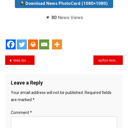
Download News PhotoCard (1080×1080)
80
News Views
Post
মাথায় হাত বুলিয়ে জড়িয়ে ধরে খুশি করা এমপির কাজ না,আমার দায়িত্ব আপনাদের কাজ করা
নড়াইলে সাংবাদিক আজিজুল ইসলামের মায়ের ইন্তেকাল,সাংবাদিক মহলে শোকের ছায়া
navigation
Leave a Reply
Your email address will not be published.
Required fields
are marked
*
Comment
*