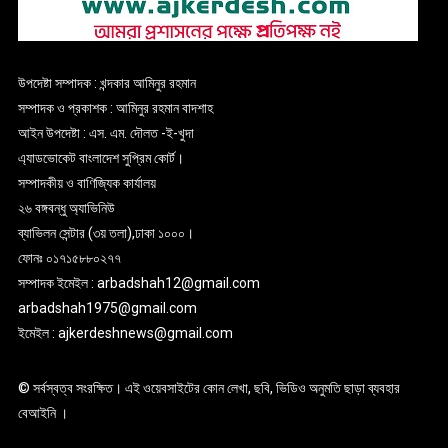
উপদেষ্টা সম্পাদক : খন্দকার আমিনুর রহমান
সম্পাদক ও প্রকাশক : আমিনুর রহমান বাদশাহ
আইন উপদেষ্টা : এস. এম. দৌলত -ই-খুদা
এ্যাডভোকেট বাংলাদেশ সুপ্রিম কোর্ট।
সম্পাদকীয় ও বাণিজ্যিক কার্যালয়
২৬ বঙ্গবন্ধু অ্যাভিনিউ
ব্যাভিলন সেন্টার (৩য় তলা),ঢাকা ১০০০।
ফোনঃ ০১৭১৫৮৮০২৭৭
সম্পাদক ইমেইল : arbadshah12@gmail.com
arbadshah1975@gmail.com
ইমেইল : ajkerdeshnews@gmail.com
© সর্বস্বত্ব সংরক্ষিত। এই ওয়েবসাইটের কোন লেখা, ছবি, ভিডিও অনুমতি ছাড়া ব্যবহার
বেআইনি ।