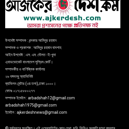
উপদেষ্টা সম্পাদক : খন্দকার আমিনুর রহমান
সম্পাদক ও প্রকাশক : আমিনুর রহমান বাদশাহ
আইন উপদেষ্টা : এস. এম. দৌলত -ই-খুদা
এ্যাডভোকেট বাংলাদেশ সুপ্রিম কোর্ট।
সম্পাদকীয় ও বাণিজ্যিক কার্যালয়
২৬ বঙ্গবন্ধু অ্যাভিনিউ
ব্যাভিলন সেন্টার (৩য় তলা),ঢাকা ১০০০।
ফোনঃ ০১৭১৫৮৮০২৭৭
সম্পাদক ইমেইল : arbadshah12@gmail.com
arbadshah1975@gmail.com
ইমেইল : ajkerdeshnews@gmail.com
© সর্বস্বত্ব সংরক্ষিত। এই ওয়েবসাইটের কোন লেখা, ছবি, ভিডিও অনুমতি ছাড়া ব্যবহার