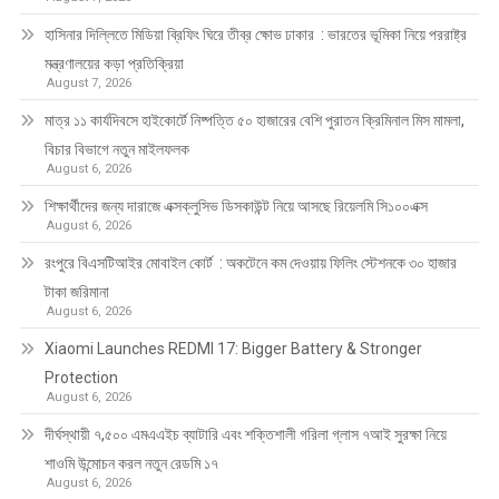
হাসিনার দিল্লিতে মিডিয়া ব্রিফিং ঘিরে তীব্র ক্ষোভ ঢাকার : ভারতের ভূমিকা নিয়ে পররাষ্ট্র
মন্ত্রণালয়ের কড়া প্রতিক্রিয়া
August 7, 2026
মাত্র ১১ কার্যদিবসে হাইকোর্টে নিষ্পত্তি ৫০ হাজারের বেশি পুরাতন ক্রিমিনাল মিস মামলা,
বিচার বিভাগে নতুন মাইলফলক
August 6, 2026
শিক্ষার্থীদের জন্য দারাজে এক্সক্লুসিভ ডিসকাউন্ট নিয়ে আসছে রিয়েলমি সি১০০এক্স
August 6, 2026
রংপুরে বিএসটিআইর মোবাইল কোর্ট : অকটেনে কম দেওয়ায় ফিলিং স্টেশনকে ৩০ হাজার
টাকা জরিমানা
August 6, 2026
Xiaomi Launches REDMI 17: Bigger Battery & Stronger
Protection
August 6, 2026
দীর্ঘস্থায়ী ৭,৫০০ এমএএইচ ব্যাটারি এবং শক্তিশালী গরিলা গ্লাস ৭আই সুরক্ষা নিয়ে
শাওমি উন্মোচন করল নতুন রেডমি ১৭
August 6, 2026