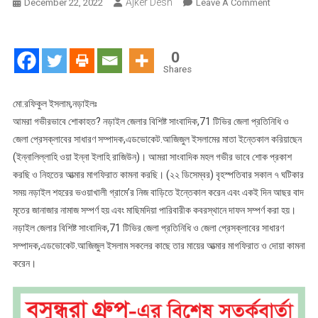
Ajker Desh
On
December 22, 2022
Leave A Comment
নড়াইলে
সাংবাদিক
আজিজুল
0
ইসলামের
Shares
মায়ের
ইন্তেকাল,সাংবা
মো:রফিকুল ইসলাম,নড়াইলঃ
মহলে
আমরা গভীরভাবে শোকাহত? নড়াইল জেলার বিশিষ্ট সাংবাদিক,71 টিভির জেলা প্রতিনিধি ও
শোকের
জেলা প্রেসক্লাবের সাধারণ সম্পাদক,এডভোকেট.আজিজুল ইসলামের মাতা ইন্তেকাল করিয়াছেন
ছায়া
(ইন্নালিল্লাহি ওয়া ইন্না ইলাহি রাজিউন)। আমরা সাংবাদিক মহল গভীর ভাবে শোক প্রকাশ
করছি ও নিহতের আত্মার মাগফিরাত কামনা করছি। (২২ ডিসেম্বর) বৃহস্পতিবার সকাল ৭ ঘটিকার
সময় নড়াইল শহরের ভওয়াখালী গ্রামে’র নিজ বাড়িতে ইন্তেকাল করেন এবং একই দিন আছর বাদ
মৃতের জানাজার নামাজ সম্পর্ণ হয় এবং মাছিমদিয়া পারিবারীক কবরস্থানে দাফন সম্পর্ণ করা হয়।
নড়াইল জেলার বিশিষ্ট সাংবাদিক,71 টিভির জেলা প্রতিনিধি ও জেলা প্রেসক্লাবের সাধারণ
সম্পাদক,এডভোকেট.আজিজুল ইসলাম সকলের কাছে তার মায়ের আত্মার মাগফিরাত ও দোয়া কামনা
করেন।