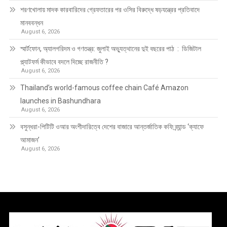
শরণখোলায় মাদক কারবারিদের গ্রেফতারের পর ওসির বিরুদ্ধে ষড়যন্ত্রের প্রতিবাদে
মানববন্ধন
August 6, 2026
স্মার্টফোন, অ্যালগরিদম ও গণতন্ত্র: জুলাই অভ্যুত্থানের দুই বছরের পাঠ : ডিজিটাল
প্ল্যাটফর্ম কীভাবে বদলে দিচ্ছে রাজনীতি ?
August 6, 2026
Thailand’s world-famous coffee chain Café Amazon
launches in Bashundhara
August 6, 2026
বসুন্ধরা-পিটিটি ওআর অংশীদারিত্বে দেশের বাজারে আন্তর্জাতিক কফি ব্র্যান্ড ‘ক্যাফে
আমাজন’
August 6, 2026