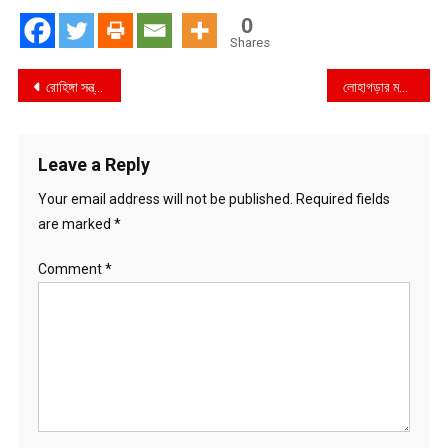
0
Shares
Post
রোহিঙ্গা সন্ত্রাসী কর্তৃক ৮ বাংলাদেশী অপহরণের ঘটনায় পাহাড় ঘিরে রেখেছে জনতা ও পুলিশ
লোহাগড়ার মদিনাপাড়ায় স্ত্রী’র স্বীকৃতির দাবিতে কাবিন নামা হাতে নিয়ে শ্বশুরবাড়িতে তরুণীর অনশন
navigation
Leave a Reply
Your email address will not be published.
Required fields
are marked
*
Comment
*