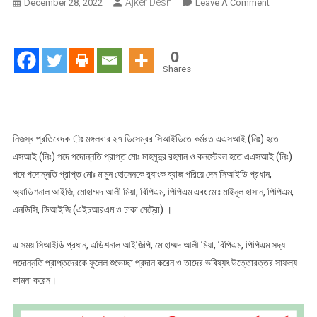
Ajker Desh
On
December 28, 2022
Leave A Comment
সিআইডি
প্রধান
কর্তৃক
0
সদ্য
Shares
পদন্নোতি
প্রাপ্ত
কর্মকর্তাদের
র‍্যাংক
নিজস্ব প্রতিবেদক ঃ মঙ্গলবার ২৭ ডিসেম্বর সিআইডিতে কর্মরত এএসআই (নিঃ) হতে
ব্যাজ
এসআই (নিঃ) পদে পদোন্নতি প্রাপ্ত মোঃ মাহমুদুর রহমান ও কনস্টেবল হতে এএসআই (নিঃ)
পরিধান
পদে পদোন্নতি প্রাপ্ত মোঃ মামুন হোসেনকে র‍্যাংক ব্যাজ পরিয়ে দেন সিআইডি প্রধান,
অ্যাডিশনাল আইজি, মোহাম্মদ আলী মিয়া, বিপিএম, পিপিএম এবং মোঃ মাইনুল হাসান, পিপিএম,
এনডিসি, ডিআইজি (এইচআরএম ও ঢাকা মেট্রো) ।
এ সময় সিআইডি প্রধান, এডিশনাল আইজিপি, মোহাম্মদ আলী মিয়া, বিপিএম, পিপিএম সদ্য
পদোন্নতি প্রাপ্তদেরকে ফুলেল শুভেচ্ছা প্রদান করেন ও তাদের ভবিষ্যৎ উত্তোরত্তর সাফল্য
কামনা করেন।