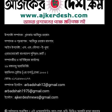
উপদেষ্টা সম্পাদক : খন্দকার আমিনুর রহমান
সম্পাদক ও প্রকাশক : আমিনুর রহমান বাদশাহ
আইন উপদেষ্টা : এস. এম. দৌলত -ই-খুদা
এ্যাডভোকেট বাংলাদেশ সুপ্রিম কোর্ট।
সম্পাদকীয় ও বাণিজ্যিক কার্যালয়
২৬ বঙ্গবন্ধু অ্যাভিনিউ
ব্যাভিলন সেন্টার (৩য় তলা),ঢাকা ১০০০।
ফোনঃ ০১৭১৫৮৮০২৭৭
সম্পাদক ইমেইল : arbadshah12@gmail.com
arbadshah1975@gmail.com
ইমেইল : ajkerdeshnews@gmail.com
© সর্বস্বত্ব সংরক্ষিত। এই ওয়েবসাইটের কোন লেখা, ছবি, ভিডিও অনুমতি ছাড়া ব্যবহার