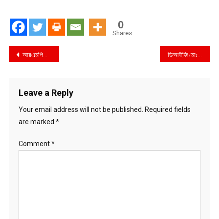
0
Shares
Post
আরএমপিতে বদলীজনিত বিদায় সংবর্ধনা অনুষ্ঠান অনুষ্ঠিত
ডিআইজি মোঃ আনিসুর রহমান, বিপিএম (বার), পিপিএম (বার) এর বদলি জনিত বিদায় সংবর্ধনা অনুষ্ঠান অনুষ্ঠিত
navigation
Leave a Reply
Your email address will not be published.
Required fields
are marked
*
Comment
*