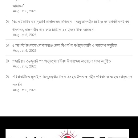
আমাজন’
August 6, 2026
বিএসটিআইর ভ্রাম্যমাণ আদালতের অভিযান : অনুমোদনহীন মিষ্টি ও নবায়নবিহীন দই-ঘি
উৎপাদন, রাজশাহীর আরাফাত মিষ্টিকে ২০ হাজার টাকা জরিমানা
August 6, 2026
৫ আগস্ট উপলক্ষে গোপালগঞ্জে জেলা বিএনপির বর্ণাঢ্য র‍্যালি ও সমাবেশ অনুষ্ঠিত
August 6, 2026
গজারিয়ায় ৩৬জুলাই গণ অভ্যুত্থান দিবস উপলক্ষ্যে আলোচনা সভা অনুষ্ঠিত
August 6, 2026
সরিষাবাড়ীতে জুলাই গণঅভ্যুত্থান দিবস-২০২৬ উপলক্ষে শহীদ পরিবার ও আহত যোদ্ধাদের
সংবর্ধনা
August 6, 2026