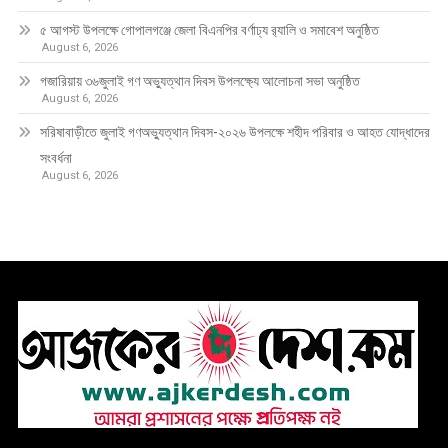
৫ আগস্ট উপলক্ষে গোপালগঞ্জে জেলা বিএনপির বর্ণাঢ্য র‍্যালি ও সমাবেশ অনুষ্ঠিত
August 6, 2026
গজারিয়ায় ৩৬জুলাই গণ অভ্যুত্থান দিবস উপলক্ষ্যে আলোচনা সভা অনুষ্ঠিত
August 6, 2026
সরিষাবাড়ীতে জুলাই গণঅভ্যুত্থান দিবস-২০২৬ উপলক্ষে শহীদ পরিবার ও আহত যোদ্ধাদের
সংবর্ধনা
August 6, 2026