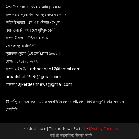
উপদেষ্টা সম্পাদক : খন্দকার আমিনুর রহমান
সম্পাদক ও প্রকাশক : আমিনুর রহমান বাদশাহ
আইন উপদেষ্টা : এস. এম. দৌলত -ই-খুদা
এ্যাডভোকেট বাংলাদেশ সুপ্রিম কোর্ট।
সম্পাদকীয় ও বাণিজ্যিক কার্যালয়
২৬ বঙ্গবন্ধু অ্যাভিনিউ
ব্যাভিলন সেন্টার (৩য় তলা),ঢাকা ১০০০।
ফোনঃ ০১৭১৫৮৮০২৭৭
সম্পাদক ইমেইল : arbadshah12@gmail.com
arbadshah1975@gmail.com
ইমেইল : ajkerdeshnews@gmail.com
© সর্বস্বত্ব সংরক্ষিত। এই ওয়েবসাইটের কোন লেখা, ছবি, ভিডিও অনুমতি ছাড়া ব্যবহার
বেআইনি ।
ajkerdesh.com
|
Theme: News Portal by
Mystery Themes
.
কারিগরি সহযোগিতায় সীমান্ত আইটি