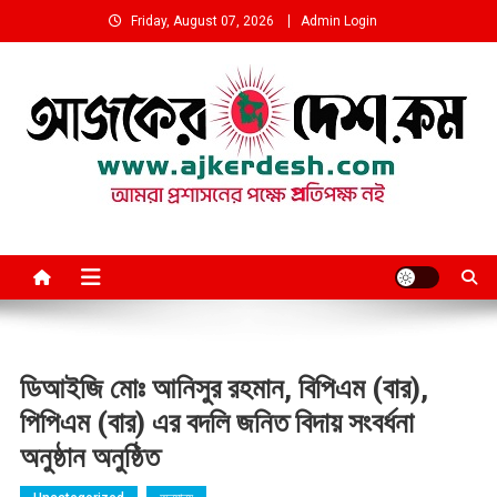
Skip
Friday, August 07, 2026
Admin Login
to
content
আমরা প্রশাসনের পক্ষে প্রতিপক্ষ নই
ডিআইজি মোঃ আনিসুর রহমান, বিপিএম (বার),
পিপিএম (বার) এর বদলি জনিত বিদায় সংবর্ধনা
অনুষ্ঠান অনুষ্ঠিত