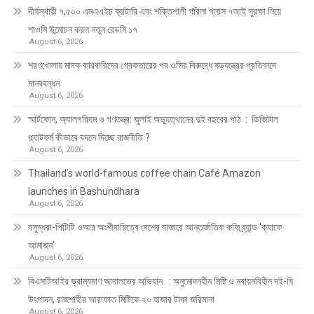
দীর্ঘস্থায়ী ৭,৫০০ এমএএইচ ব্যাটারি এবং শক্তিশালী গরিলা গ্লাস ৭আই সুরক্ষা নিয়ে
শাওমি উন্মোচন করল নতুন রেডমি ১৭
August 6, 2026
শরণখোলায় মাদক কারবারিদের গ্রেফতারের পর ওসির বিরুদ্ধে ষড়যন্ত্রের প্রতিবাদে
মানববন্ধন
August 6, 2026
স্মার্টফোন, অ্যালগরিদম ও গণতন্ত্র: জুলাই অভ্যুত্থানের দুই বছরের পাঠ : ডিজিটাল
প্ল্যাটফর্ম কীভাবে বদলে দিচ্ছে রাজনীতি ?
August 6, 2026
Thailand’s world-famous coffee chain Café Amazon
launches in Bashundhara
August 6, 2026
বসুন্ধরা-পিটিটি ওআর অংশীদারিত্বে দেশের বাজারে আন্তর্জাতিক কফি ব্র্যান্ড ‘ক্যাফে
আমাজন’
August 6, 2026
বিএসটিআইর ভ্রাম্যমাণ আদালতের অভিযান : অনুমোদনহীন মিষ্টি ও নবায়নবিহীন দই-ঘি
উৎপাদন, রাজশাহীর আরাফাত মিষ্টিকে ২০ হাজার টাকা জরিমানা
August 6, 2026