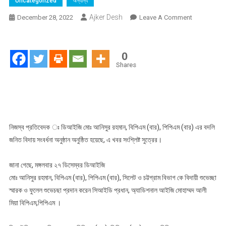
Uncategorized
অন্যান্য
Ajker Desh
On
December 28, 2022
Leave A Comment
ডিআইজি
মোঃ
আনিসুর
0
রহমান,
Shares
বিপিএম
(বার),
পিপিএম
(বার)
এর
নিজস্ব প্রতিবেদক ঃ ডিআইজি মোঃ আনিসুর রহমান, বিপিএম (বার), পিপিএম (বার) এর বদলি
বদলি
জনিত বিদায় সংবর্ধনা অনুষ্ঠান অনুষ্ঠিত হয়েছে, এ খবর সংশ্লিষ্ট সুত্রের।
জনিত
বিদায়
জানা গেছে, মঙ্গলবার ২৭ ডিসেম্বর ডিআইজি
সংবর্ধনা
মোঃ আনিসুর রহমান, বিপিএম (বার), পিপিএম (বার), সিলেট ও চট্টগ্রাম বিভাগ কে বিদায়ী শুভেচ্ছা
অনুষ্ঠান
স্মারক ও ফুলেল শুভেচছা প্রদান করেন সিআইডি প্রধান, অ্যাডিশনাল আইজি মোহাম্মদ আলী
অনুষ্ঠিত
মিয়া বিপিএম,পিপিএম ।