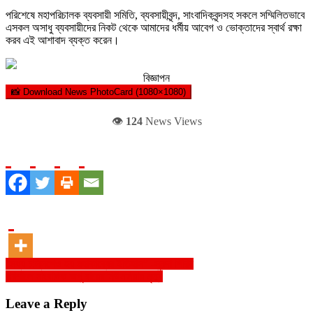
পরিশেষে মহাপরিচালক ব্যবসায়ী সমিতি, ব্যবসায়ীবৃন্দ, সাংবাদিকবৃন্দসহ সকলে সম্মিলিতভাবে
এসকল অসাধু ব্যবসায়ীদের নিকট থেকে আমাদের ধর্মীয় আবেগ ও ভোক্তাদের স্বার্থ রক্ষা
করব এই আশাবাদ ব্যক্ত করেন।
বিজ্ঞাপন
📸 Download News PhotoCard (1080×1080)
👁️
124
News Views
Post
“মধ্য চল্লিশেও হয় মহাকাব্যের ইতিহাস” -সুনন্দা শিরিন
বরিশালে সাংবাদিক অপু রায়ের নিউমনিয়ায় মৃত্যু
navigation
Leave a Reply