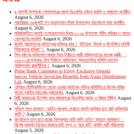
সর্বশেষ খবর
৫ আগস্ট উপলক্ষে গোপালগঞ্জে জেলা বিএনপির বর্ণাঢ্য র‍্যালি ও সমাবেশ অনুষ্ঠিত
August 6, 2026
গজারিয়ায় ৩৬জুলাই গণ অভ্যুত্থান দিবস উপলক্ষ্যে আলোচনা সভা অনুষ্ঠিত
August 6, 2026
সরিষাবাড়ীতে জুলাই গণঅভ্যুত্থান দিবস-২০২৬ উপলক্ষে শহীদ পরিবার ও আহত
যোদ্ধাদের সংবর্ধনা
August 6, 2026
জুলাই আন্দোলনের কৃতিত্বের দাবিদার কার ? ইতিহাস, বিতর্ক ও উপেক্ষিত সাহসী
শিক্ষকদের ভূমিকা’ !
August 6, 2026
শিশু ধর্ষণের অভিযোগ মাথায় নিয়ে নির্বাচনে জয়ী পাকিস্তানের সাবেক মন্ত্রী :
১৯৯০-এর দশকের যৌন নির্যাতন অভিযোগ: ম্যানচেস্টার পুলিশি তদন্তে
পাকিস্তানি রাজনীতিক !
August 6, 2026
Prime Bank Customers to Enjoy Exclusive Omoda
Jaecoo Vehicle Servicing Benefits from Asian Distributions
Ltd.
August 6, 2026
এশিয়ান ডিস্ট্রিবিউশন থেকে ওমেডা জাইকো গাড়ির সার্ভিসিংয়ে বিশেষ সুবিধা
পাবেন প্রাইম ব্যাংকের গ্রাহককর
August 6, 2026
বৈরী আবহাওয়া উপেক্ষা করে মাদারগঞ্জে বিএনপির আনন্দ ও বিজয় মিছিল
August
6, 2026
পুলিশে নতুন রদবদল : আইন-শৃঙ্খলা ফেরাতে কতটা কার্যকর হবে আট কর্মকর্তার
বদলি ?
August 6, 2026
​​বাংলাদেশে চালু হতে যাচ্ছে বিশ্বখ্যাত থাই কফি চেইন ‘ক্যাফে আমাজন’ :
বিশেষ আকর্ষণ হিসেবে থাকবে থাই নৃত্য ও ‘মুয়ে থাই’ মার্শাল আর্ট পরিবেশনা
August 5, 2026