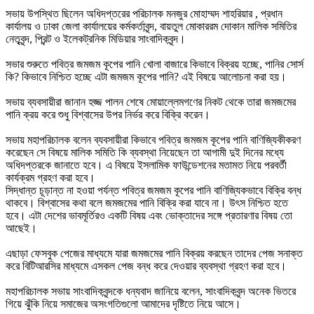
সভায় উপস্থিত ছিলেন অধিদপ্তরের পরিচালক মনজুর মোহাম্মদ শাহরিয়ার , প্রধান
কার্যালয় ও ঢাকা জেলা কার্যালয়ের কর্মকর্তাবৃন্দ, বায়তুল মোকাররম দোকান মালিক সমিতির
নেতৃবৃন্দ, প্রিন্ট ও ইলেকট্রনিক মিডিয়ার সাংবাদিকবৃন্দ।
সভার শুরুতে পবিত্র জমজম কূপের পানি খোলা বাজারে কিভাবে বিক্রয় হচ্ছে, পানির সোর্স
কি? কিভাবে নিশ্চিত হচ্ছে এটা জমজম কূপের পানি? এই বিষয়ে আলোচনা করা হয়।
সভায় ব্যবসায়ীরা জানান হজ্জ পালন শেষে মোয়াল্লেমগণের নিকট থেকে তারা জমজমের
পানি ক্রয় করে শুধু বিশ্বাসের উপর নির্ভর করে বিক্রি করেন।
সভায় মহাপরিচালক বলেন ব্যবসায়ীরা কিভাবে পবিত্র জমজম কূপের পানি বাণিজ্যিকীকরণ
করেছেন সে বিষয়ে মালিক সমিতি কি ব্যবস্থা নিয়েছেন তা আগামী দুই দিনের মধ্যে
অধিদপ্তরকে জানাতে হবে। এ বিষয়ে ইসলামিক ফাউন্ডেশনের মতামত নিয়ে পরবর্তী
কার্যক্রম গ্রহণ করা হবে।
সিদ্ধান্ত চূড়ান্ত না হওয়া পর্যন্ত পবিত্র জমজম কূপের পানি বাণিজ্যিকভাবে বিক্রি বন্ধ
থাকবে। বিশ্বাসের কথা বলে জমজমের পানি বিক্রি করা যাবে না। উৎস নিশ্চিত হতে
হবে। এটা দেশের ভাবমূর্তিরও একটি বিষয় এবং ভোক্তাদের সঙ্গে প্রতারণার বিষয় তো
আছেই।
এছাড়া ফেসবুক পেজের মাধ্যমে যারা জমজমের পানি বিক্রয় করছেন তাদের পেজ সনাক্ত
করে বিটিআরসির মাধ্যমে এসকল পেজ বন্ধ করে দেওয়ার ব্যবস্থা গ্রহণ করা হবে।
মহাপরিচালক সভায় সাংবাদিকবৃন্দকে ধন্যবাদ জানিয়ে বলেন, সাংবাদিকবৃন্দ অনেক ভিতরে
গিয়ে ঝুঁকি নিয়ে সমাজের অসংগতিগুলো আমাদের দৃষ্টিতে নিয়ে আসে।