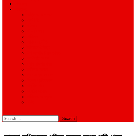
শিক্ষাঙ্গন
অন্যান্য
আইন ও আদালত
অর্থনীতি
বানিজ্য
জীবন-যাপন
সাহিত্য
অনিয়ম-দুর্নীতি
ইতিহাস ঐতিহ্য
উপ-সম্পাদকীয়/মতামত
কর্পোরেট সংবাদ
গ্রাম বাংলার খবর
দুর্ঘটনার সংবাদ
প্রশাসনিক সংবাদ
বিশেষ প্রতিবেদন
মানবিক খবর
সংগঠন সংবাদ
সাহিত্য-সংস্কৃতি
বিবিধ
site mode button
Search
for: