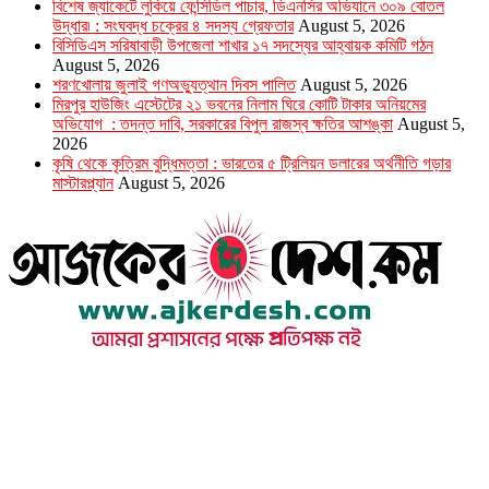
বিশেষ জ্যাকেটে লুকিয়ে ফেন্সিডিল পাচার, ডিএনসির অভিযানে ৩০৯ বোতল
উদ্ধার৷ : সংঘবদ্ধ চক্রের ৪ সদস্য গ্রেফতার
August 5, 2026
বিসিডিএস সরিষাবাড়ী উপজেলা শাখার ১৭ সদস্যের আহ্বায়ক কমিটি গঠন
August 5, 2026
শরণখোলায় জুলাই গণঅভ্যুত্থান দিবস পালিত
August 5, 2026
মিরপুর হাউজিং এস্টেটের ২১ ভবনের নিলাম ঘিরে কোটি টাকার অনিয়মের
অভিযোগ : তদন্ত দাবি, সরকারের বিপুল রাজস্ব ক্ষতির আশঙ্কা
August 5,
2026
কৃষি থেকে কৃত্রিম বুদ্ধিমত্তা : ভারতের ৫ ট্রিলিয়ন ডলারের অর্থনীতি গড়ার
মাস্টারপ্ল্যান
August 5, 2026
উপদেষ্টা সম্পাদক : খন্দকার আমিনুর রহমান
সম্পাদক ও প্রকাশক : আমিনুর রহমান বাদশাহ
আইন উপদেষ্টা : এস. এম. দৌলত -ই-খুদা
এ্যাডভোকেট বাংলাদেশ সুপ্রিম কোর্ট।
সম্পাদকীয় ও বাণিজ্যিক কার্যালয়
২৬ বঙ্গবন্ধু অ্যাভিনিউ
ব্যাভিলন সেন্টার (৩য় তলা),ঢাকা ১০০০।