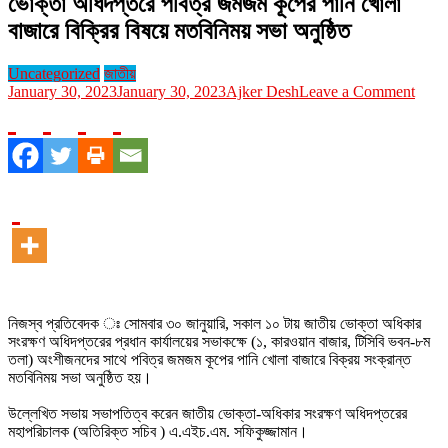
ভোক্তা অধিদপ্তরে পবিত্র জমজম কূপের পানি খোলা
বাজারে বিক্রির বিষয়ে মতবিনিময় সভা অনুষ্ঠিত
Uncategorized
জাতীয়
on
January 30, 2023
January 30, 2023
Ajker Desh
Leave a Comment
ভোক্ত
অধিদপ
পবিত্র
জমজম
কূপের
পানি
খোলা
বাজারে
বিক্রির
বিষয়ে
মতবিন
সভা
নিজস্ব প্রতিবেদক ঃ সোমবার ৩০ জানুয়ারি, সকাল ১০ টায় জাতীয় ভোক্তা অধিকার
অনুষ্ঠি
সংরক্ষণ অধিদপ্তরের প্রধান কার্যালয়ের সভাকক্ষে (১, কারওয়ান বাজার, টিসিবি ভবন-৮ম
তলা) অংশীজনদের সাথে পবিত্র জমজম কূপের পানি খোলা বাজারে বিক্রয় সংক্রান্ত
মতবিনিময় সভা অনুষ্ঠিত হয়।
উল্লেখিত সভায় সভাপতিত্ব করেন জাতীয় ভোক্তা-অধিকার সংরক্ষণ অধিদপ্তরের
মহাপরিচালক (অতিরিক্ত সচিব ) এ.এইচ.এম. সফিকুজ্জামান।