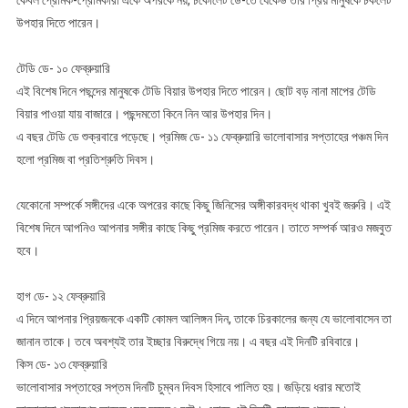
কেবল প্রেমিক-প্রেমিকারা একে অপরকে নয়, চকোলেট ডে-তে যেকেউ তার প্রিয় মানুষকে চকলেট
উপহার দিতে পারেন।
টেডি ডে- ১০ ফেব্রুয়ারি
এই বিশেষ দিনে পছন্দের মানুষকে টেডি বিয়ার উপহার দিতে পারেন। ছোট বড় নানা মাপের টেডি
বিয়ার পাওয়া যায় বাজারে। পছন্দমতো কিনে নিন আর উপহার দিন।
এ বছর টেডি ডে শুক্রবারে পড়েছে। প্রমিজ ডে- ১১ ফেব্রুয়ারি ভালোবাসার সপ্তাহের পঞ্চম দিন
হলো প্রমিজ বা প্রতিশ্রুতি দিবস।
যেকোনো সম্পর্কে সঙ্গীদের একে অপরের কাছে কিছু জিনিসের অঙ্গীকারবদ্ধ থাকা খুবই জরুরি। এই
বিশেষ দিনে আপনিও আপনার সঙ্গীর কাছে কিছু প্রমিজ করতে পারেন। তাতে সম্পর্ক আরও মজবুত
হবে।
হাগ ডে- ১২ ফেব্রুয়ারি
এ দিনে আপনার প্রিয়জনকে একটি কোমল আলিঙ্গন দিন, তাকে চিরকালের জন্য যে ভালোবাসেন তা
জানান তাকে। তবে অবশ্যই তার ইচ্ছার বিরুদ্ধে গিয়ে নয়। এ বছর এই দিনটি রবিবারে।
কিস ডে- ১৩ ফেব্রুয়ারি
ভালোবাসার সপ্তাহের সপ্তম দিনটি চুম্বন দিবস হিসাবে পালিত হয়। জড়িয়ে ধরার মতোই