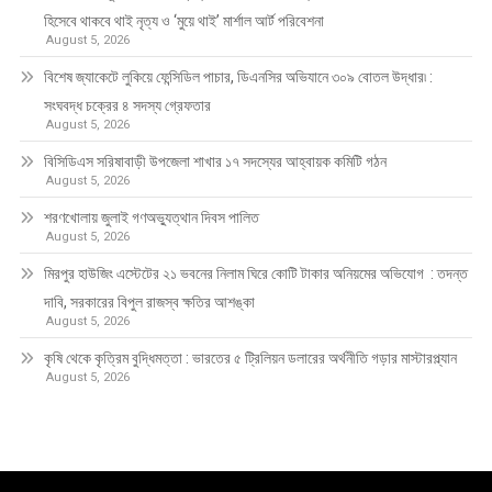
হিসেবে থাকবে থাই নৃত্য ও ‘মুয়ে থাই’ মার্শাল আর্ট পরিবেশনা
August 5, 2026
বিশেষ জ্যাকেটে লুকিয়ে ফেন্সিডিল পাচার, ডিএনসির অভিযানে ৩০৯ বোতল উদ্ধার৷ :
সংঘবদ্ধ চক্রের ৪ সদস্য গ্রেফতার
August 5, 2026
বিসিডিএস সরিষাবাড়ী উপজেলা শাখার ১৭ সদস্যের আহ্বায়ক কমিটি গঠন
August 5, 2026
শরণখোলায় জুলাই গণঅভ্যুত্থান দিবস পালিত
August 5, 2026
মিরপুর হাউজিং এস্টেটের ২১ ভবনের নিলাম ঘিরে কোটি টাকার অনিয়মের অভিযোগ : তদন্ত
দাবি, সরকারের বিপুল রাজস্ব ক্ষতির আশঙ্কা
August 5, 2026
কৃষি থেকে কৃত্রিম বুদ্ধিমত্তা : ভারতের ৫ ট্রিলিয়ন ডলারের অর্থনীতি গড়ার মাস্টারপ্ল্যান
August 5, 2026