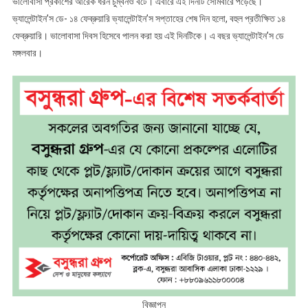
ভালোবাসা প্রকাশের আরেক ধরন চুম্বনও বটে। এবারে এই দিনটি সোমবারে পড়েছে।
ভ্যালেন্টাইন’স ডে- ১৪ ফেব্রুয়ারি ভ্যালেন্টাইন’স সপ্তাহের শেষ দিন হলো, বহুল প্রতীক্ষিত ১৪
ফেব্রুয়ারি। ভালোবাসা দিবস হিসেবে পালন করা হয় এই দিনটিকে। এ বছর ভ্যালেন্টাইন’স ডে
মঙ্গলবার।
বিজ্ঞাপন