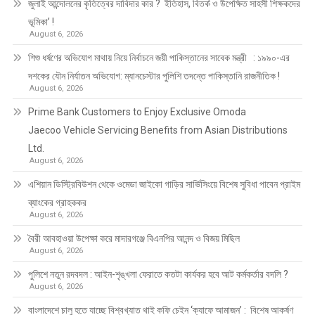
জুলাই আন্দোলনের কৃতিত্বের দাবিদার কার ? ইতিহাস, বিতর্ক ও উপেক্ষিত সাহসী শিক্ষকদের
ভূমিকা’ !
August 6, 2026
শিশু ধর্ষণের অভিযোগ মাথায় নিয়ে নির্বাচনে জয়ী পাকিস্তানের সাবেক মন্ত্রী : ১৯৯০-এর
দশকের যৌন নির্যাতন অভিযোগ: ম্যানচেস্টার পুলিশি তদন্তে পাকিস্তানি রাজনীতিক !
August 6, 2026
Prime Bank Customers to Enjoy Exclusive Omoda
Jaecoo Vehicle Servicing Benefits from Asian Distributions
Ltd.
August 6, 2026
এশিয়ান ডিস্ট্রিবিউশন থেকে ওমেডা জাইকো গাড়ির সার্ভিসিংয়ে বিশেষ সুবিধা পাবেন প্রাইম
ব্যাংকের গ্রাহককর
August 6, 2026
বৈরী আবহাওয়া উপেক্ষা করে মাদারগঞ্জে বিএনপির আনন্দ ও বিজয় মিছিল
August 6, 2026
পুলিশে নতুন রদবদল : আইন-শৃঙ্খলা ফেরাতে কতটা কার্যকর হবে আট কর্মকর্তার বদলি ?
August 6, 2026
​​বাংলাদেশে চালু হতে যাচ্ছে বিশ্বখ্যাত থাই কফি চেইন ‘ক্যাফে আমাজন’ : বিশেষ আকর্ষণ