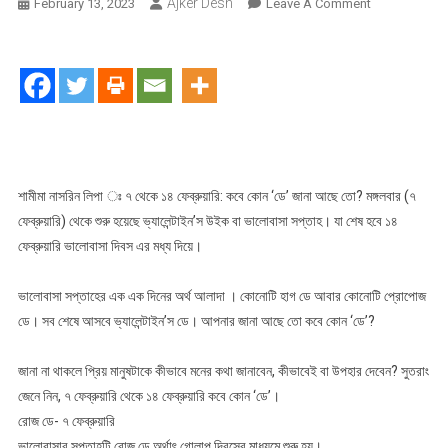
Ajker Desh
On
February 13, 2023
Leave A Comment
৭
থেকে
১৪
ফেব্রুয়ারি:
কবে
কোন
‘ডে’
জানা
শামীমা নাসরিন লিপা ঃ ৭ থেকে ১৪ ফেব্রুয়ারি: কবে কোন ‘ডে’ জানা আছে তো? মঙ্গলবার (৭
আছে
ফেব্রুয়ারি) থেকে শুরু হয়েছে ভ্যালেন্টাইন’স উইক বা ভালোবাসা সপ্তাহ। যা শেষ হবে ১৪
তো?
ফেব্রুয়ারি ভালোবাসা দিবস এর মধ্য দিয়ে।
ভালোবাসা সপ্তাহের এক এক দিনের অর্থ আলাদা । কোনোটি হাগ ডে আবার কোনোটি প্রোপোজ
ডে। সব শেষে আসবে ভ্যালেন্টাইন’স ডে। আপনার জানা আছে তো কবে কোন ‘ডে’?
জানা না থাকলে প্রিয় মানুষটাকে কীভাবে মনের কথা জানাবেন, কীভাবেই বা উপহার দেবেন? সুতরাং
জেনে নিন, ৭ ফেব্রুয়ারি থেকে ১৪ ফেব্রুয়ারি কবে কোন ‘ডে’।
রোজ ডে- ৭ ফেব্রুয়ারি
ভালোবাসার সপ্তাহটি রোজ ডে অর্থাৎ গোলাপ দিবসের মাধ্যমে শুরু হয়।