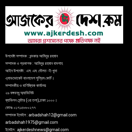
উপদেষ্টা সম্পাদক : খন্দকার আমিনুর রহমান
সম্পাদক ও প্রকাশক : আমিনুর রহমান বাদশাহ
আইন উপদেষ্টা : এস. এম. দৌলত -ই-খুদা
এ্যাডভোকেট বাংলাদেশ সুপ্রিম কোর্ট।
সম্পাদকীয় ও বাণিজ্যিক কার্যালয়
২৬ বঙ্গবন্ধু অ্যাভিনিউ
ব্যাভিলন সেন্টার (৩য় তলা),ঢাকা ১০০০।
ফোনঃ ০১৭১৫৮৮০২৭৭
সম্পাদক ইমেইল : arbadshah12@gmail.com
arbadshah1975@gmail.com
ইমেইল : ajkerdeshnews@gmail.com