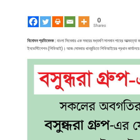
আত
হ
প
0
স
Shares
ন
দা
বিনোদন প্রতিবেদক :
বাংলা সিনেমার এক সময়ের মধ্যমণি সালমান শাহের আত্মহত্যা 
ইনভেস্টিগেশন (পিবিআই)। আজ সোমবার ধানমন্ডিতে পিবিআইয়ের প্রধান কার্যালয়ে