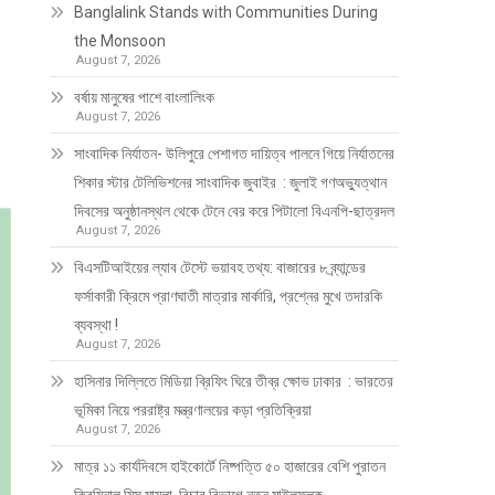
Banglalink Stands with Communities During
the Monsoon
August 7, 2026
বর্ষায় মানুষের পাশে বাংলালিংক
August 7, 2026
সাংবাদিক নির্যাতন- উলিপুরে পেশাগত দায়িত্ব পালনে গিয়ে নির্যাতনের
শিকার স্টার টেলিভিশনের সাংবাদিক জুবাইর : জুলাই গণঅভ্যুত্থান
দিবসের অনুষ্ঠানস্থল থেকে টেনে বের করে পিটালো বিএনপি-ছাত্রদল
August 7, 2026
বিএসটিআইয়ের ল্যাব টেস্টে ভয়াবহ তথ্য: বাজারের ৮ ব্র্যান্ডের
ফর্সাকারী ক্রিমে প্রাণঘাতী মাত্রার মার্কারি, প্রশ্নের মুখে তদারকি
ব্যবস্থা !
August 7, 2026
হাসিনার দিল্লিতে মিডিয়া ব্রিফিং ঘিরে তীব্র ক্ষোভ ঢাকার : ভারতের
ভূমিকা নিয়ে পররাষ্ট্র মন্ত্রণালয়ের কড়া প্রতিক্রিয়া
August 7, 2026
মাত্র ১১ কার্যদিবসে হাইকোর্টে নিষ্পত্তি ৫০ হাজারের বেশি পুরাতন