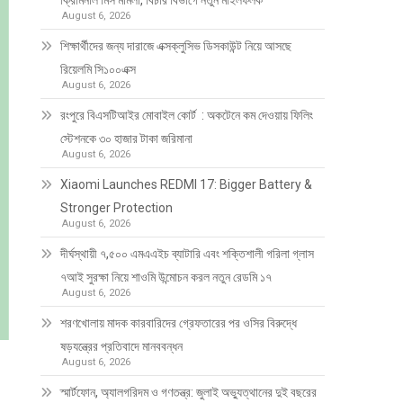
ক্রিমিনাল মিস মামলা, বিচার বিভাগে নতুন মাইলফলক
August 6, 2026
শিক্ষার্থীদের জন্য দারাজে এক্সক্লুসিভ ডিসকাউন্ট নিয়ে আসছে
রিয়েলমি সি১০০এক্স
August 6, 2026
রংপুরে বিএসটিআইর মোবাইল কোর্ট : অকটেনে কম দেওয়ায় ফিলিং
স্টেশনকে ৩০ হাজার টাকা জরিমানা
August 6, 2026
Xiaomi Launches REDMI 17: Bigger Battery &
Stronger Protection
August 6, 2026
দীর্ঘস্থায়ী ৭,৫০০ এমএএইচ ব্যাটারি এবং শক্তিশালী গরিলা গ্লাস
৭আই সুরক্ষা নিয়ে শাওমি উন্মোচন করল নতুন রেডমি ১৭
August 6, 2026
শরণখোলায় মাদক কারবারিদের গ্রেফতারের পর ওসির বিরুদ্ধে
ষড়যন্ত্রের প্রতিবাদে মানববন্ধন
August 6, 2026
স্মার্টফোন, অ্যালগরিদম ও গণতন্ত্র: জুলাই অভ্যুত্থানের দুই বছরের