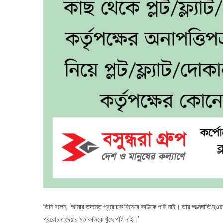
তিনি বলেন, ‘আমার তদন্তে প্ররোচক হিসেবে কাউকে পাই নাই। তার আত্মঘাতি হওয়া
প্ররোচনা দেয়ার মত কাউকে খুঁজে পাই নাই।’