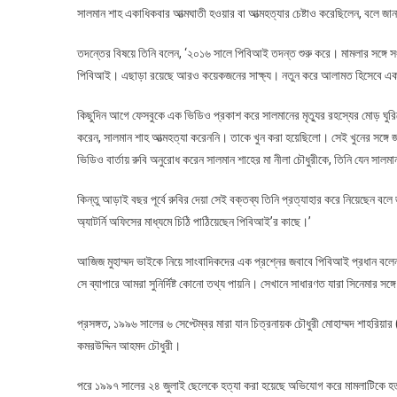
সালমান শাহ একাধিকবার আত্মঘাতী হওয়ার বা আত্মহত্যার চেষ্টাও করেছিলেন, বলে জ
তদন্তের বিষয়ে তিনি বলেন, ‘২০১৬ সালে পিবিআই তদন্ত শুরু করে। মামলার সঙ্গে সং
পিবিআই। এছাড়া রয়েছে আরও কয়েকজনের সাক্ষ্য। নতুন করে আলামত হিসেবে একটি ফ্
কিছুদিন আগে ফেসবুকে এক ভিডিও প্রকাশ করে সালমানের মৃত্যুর রহস্যের মোড় ঘুরিয়ে
করেন, সালমান শাহ আত্মহত্যা করেননি। তাকে খুন করা হয়েছিলো। সেই খুনের সঙ্গে
ভিডিও বার্তায় রুবি অনুরোধ করেন সালমান শাহের মা নীলা চৌধুরীকে, তিনি যেন সালমা
কিন্তু আড়াই বছর পূর্বে রুবির দেয়া সেই বক্তব্য তিনি প্রত্যাহার করে নিয়েছেন ব
অ্যাটর্নি অফিসের মাধ্যমে চিঠি পাঠিয়েছেন পিবিআই’র কাছে।’
আজিজ মুহাম্মদ ভাইকে নিয়ে সাংবাদিকদের এক প্রশ্নের জবাবে পিবিআই প্রধান বল
সে ব্যাপারে আমরা সুনির্দিষ্ট কোনো তথ্য পায়নি। সেখানে সাধারণত যারা সিনেমার
প্রসঙ্গত, ১৯৯৬ সালের ৬ সেপ্টেম্বর মারা যান চিত্রনায়ক চৌধুরী মোহাম্মদ শাহরিয়
কমরউদ্দিন আহমদ চৌধুরী।
পরে ১৯৯৭ সালের ২৪ জুলাই ছেলেকে হত্যা করা হয়েছে অভিযোগ করে মামলাটিকে হত্য