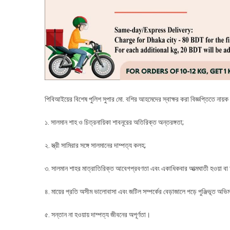
পিবিআইয়ের বিশেষ পুলিশ সুপার মো. বশির আহমেদের স্বাক্ষর করা বিজ্ঞপ্তিতে নায়ক 
১. সালমান শাহ ও চিত্রনায়িকা শাবনূরের অতিরিক্ত অন্তরঙ্গতা;
২. স্ত্রী সামিরার সঙ্গে সালমানের দাম্পত্য কলহ;
৩. সালমান শাহর মাত্রাতিরিক্ত আবেগপ্রবণতা এবং একাধিকবার আত্মঘাতী হওয়া বা আত্
৪. মায়ের প্রতি অসীম ভালোবাসা এবং জটিল সম্পর্কের বেড়াজালে পড়ে পুঞ্জিভূত অভিমা
৫. সন্তান না হওয়ায় দাম্পত্য জীবনের অপূর্ণতা।