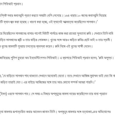
ানান পিবিআই প্রধান।
শ্লিষ্ট সবার জবানবন্দি গ্রহণ করতে সময়টা বেশি লেগেছে। ১৬৪ ধারায় ১০ জনের জবানবন্দি নিয়েছে
যান জব্দ করা হয়েছে। ধারণা করা হচ্ছে, ওই ফ্যানেই আত্মহত্যা করেছিলেন সালমান।’
 দিয়েছিলেন সালমানের বাসার পাশেই বিউটি পার্লারে কাজ করা রাবেয়া সুলতানা রুবি। সেখানে তিনি দাবি
 জড়িত সালমানের স্ত্রী ও তার বাড়ির লোকজন। খুনের সঙ্গে আরও জড়িত রুবির ছোট ভাই ও তার স্বামী।
ন খুনের মামলাটি পুনরায় তদন্তের ব্যবস্থা করেন। রুবি নিজে এই খুনের সাক্ষী দেবেন।
লে জানিয়েছে পুলিশ ব্যুরো অব ইনভেস্টিগেশন-পিবিআই। এ ব্যাপারে পিবিআই প্রধান বলেন, ‘রুবি অসুস্থ।
েন, ‘যে বাড়িতে সালমান শাহ থাকতো সেখানে অনেকেই যেতো। তবে সেখানে আজিজ মুহাম্মদ ভাই যেত কি ন
 সঙ্গে জড়িত তারাই যেত। এর বাইরে আজিজের সঙ্গে তার আর কোনো সম্পর্ক আমরা পায়নি।’
ার (ইমন) ওরফে সালমান শাহ। সে সময় এ বিষয়ে অপমৃত্যুর মামলা দায়ের করেছিলেন তার বাবা প্রয়াত
া মামলায় রূপান্তরিত করার আবেদন জানান তিনি। অপমৃত্যু মামলার সঙ্গে হত্যাকাণ্ডের অভিযোগের