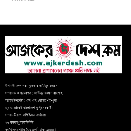
উপদেষ্টা সম্পাদক : খন্দকার আমিনুর রহমান
সম্পাদক ও প্রকাশক : আমিনুর রহমান বাদশাহ
আইন উপদেষ্টা : এস. এম. দৌলত -ই-খুদা
এ্যাডভোকেট বাংলাদেশ সুপ্রিম কোর্ট।
সম্পাদকীয় ও বাণিজ্যিক কার্যালয়
২৬ বঙ্গবন্ধু অ্যাভিনিউ
ব্যাভিলন সেন্টার (৩য় তলা),ঢাকা ১০০০।