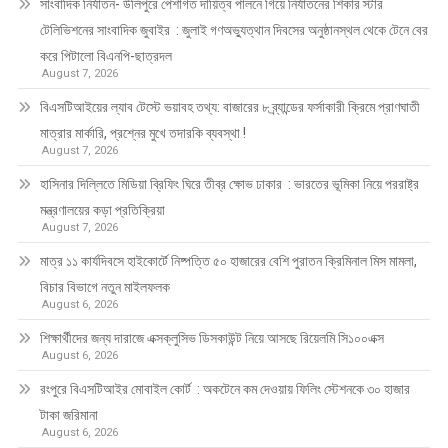
সাংবাদিক নির্যাতন- উলিপুরে পেশাগত দায়িত্ব পালনে গিয়ে নির্যাতনের শিকার স্টার
টেলিভিশনের সাংবাদিক জুবাইর : জুলাই গণঅভ্যুত্থান দিবসের অনুষ্ঠানস্থল থেকে টেনে বের
করে পিটালো বিএনপি-ছাত্রদল
August 7, 2026
বিএসটিআইয়ের ল্যাব টেস্টে ভয়াবহ তথ্য: বাজারের ৮ ব্র্যান্ডের ফর্সাকারী ক্রিমে প্রাণঘাতী
মাত্রার মার্কারি, প্রশ্নের মুখে তদারকি ব্যবস্থা !
August 7, 2026
হাসিনার দিল্লিতে মিডিয়া ব্রিফিং ঘিরে তীব্র ক্ষোভ ঢাকার : ভারতের ভূমিকা নিয়ে পররাষ্ট্র
মন্ত্রণালয়ের কড়া প্রতিক্রিয়া
August 7, 2026
মাত্র ১১ কার্যদিবসে হাইকোর্টে নিষ্পত্তি ৫০ হাজারের বেশি পুরাতন ক্রিমিনাল মিস মামলা,
বিচার বিভাগে নতুন মাইলফলক
August 6, 2026
শিক্ষার্থীদের জন্য দারাজে এক্সক্লুসিভ ডিসকাউন্ট নিয়ে আসছে রিয়েলমি সি১০০এক্স
August 6, 2026
রংপুরে বিএসটিআইর মোবাইল কোর্ট : অকটেনে কম দেওয়ায় ফিলিং স্টেশনকে ৩০ হাজার
টাকা জরিমানা
August 6, 2026