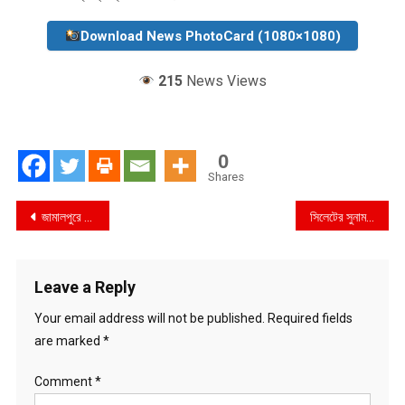
Download News PhotoCard (1080×1080)
215
News Views
0
Shares
Post
জামালপুরে গ্রাম আদালত বিষয়ক অর্ধ বার্ষিক সমন্বয় সভা অনুষ্ঠিত
সিলেটের সুনামগঞ্জে ইটভাটা গুড়িয়ে দিলো ভ্রাম্যমান আদালত
navigation
Leave a Reply
Your email address will not be published.
Required fields
are marked
*
Comment
*