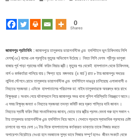
জামালপুরে
ভুল
চিকিৎসায়
0
প্রসূতির
Shares
মৃত্যুর
অভিযোগ
জামালপুর প্রতিনিধি :
জামালপুরে তালুকদার ডায়াগনস্টিক এন্ড হসপিটালে ভুল চিকিৎসায় লিপি
বেগম(৩৫) নামের এক প্রসূতির মৃত্যুর অভিযোগ উঠেছে। নিহত লিপি বেগম শ্রীপুর ভালুকা
বাজার পূর্ব পাড়া গ্রামের দর্জি ফরিদ মিয়ার স্ত্রী। মৃত্যুর পর থেকেই হাসপাতাল থেকে চিকিৎসক,
নার্স ও কর্মকর্তারা পালিয়ে যায়। ক্ষিপ্ত হয়ে মঙ্গলবার (৪ মার্চ ) রাত ৮ টায় জামালপুর সদরের
নান্দিনা স্টেশনে রোডে তালুকদার ডায়াগনস্টিক এন্ড হসপিটালে ভাঙচুর চালিয়েছে এলাকাবাসী ও
নিহতের স্বজনরা। এদিকে হাসপাতালের পরিচালক ডা: নাইম তালুকদারকে অবরুদ্ধ করে রাখে
বিক্ষুব্ধরা। সংবাদ পেয়ে ঘটনাস্থলে গিয়ে জামালপুর সদর থানা পুলিশ পরিস্থিতি নিয়ন্ত্রণে আনে।
এ সময় বিক্ষুব্ধ জনতা ও নিহতের স্বজনরা তদন্ত কমিটি করে দ্রুত শাস্তির দাবি জানান ।
নিহতের স্বামী ফরিদ মিয়া সাংবাদিকদের জানান, ভোরে তার স্ত্রীর প্রসব বেদনা শুরু হলে সকাল ৭
টায় তালুকদার ডায়াগনস্টিক এন্ড হসপিটাল নিয়ে আসে। সেখানে প্রথমে স্বাভাবিক প্রসবের চেষ্টা
চালানো হয় পরে বেলা ১২ টার দিকে হাসপাতালের কর্তব্যরত ডাক্তার তাকে সিজার করতে
অপারেশন থিয়েটারে নেওয়া হলে নবজাতক সুস্থ ভাবে সিজার সম্পূর্ণ হলেও জীবন সংকটে থেকে