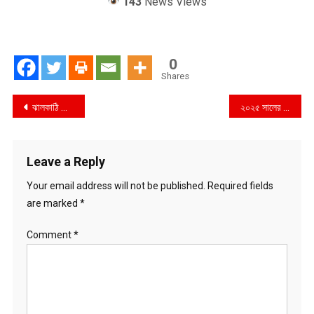
143
News Views
0
Shares
Post
ঝালকাঠি জেলা কৃষক দলের বিক্ষোভ সমাবেশ ও মিছিল
২০২৫ সালের দ্বিতীয় প্রান্তিক: চ্যালেঞ্জিং পরিবেশের মধ্যেও গ্রামীণফোনের স্থিতিশীল পারফরম্যান্স
navigation
Leave a Reply
Your email address will not be published.
Required fields
are marked
*
Comment
*