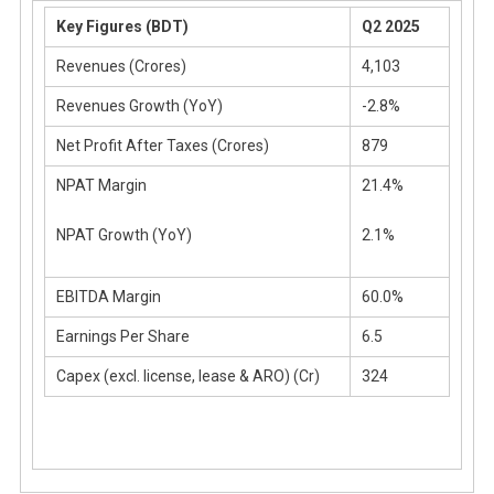
Environment
Key Figures (BDT)
Q2 2025
Revenues (Crores)
4,103
Revenues Growth (YoY)
-2.8%
Net Profit After Taxes (Crores)
879
NPAT Margin
21.4%
NPAT Growth (YoY)
2.1%
EBITDA Margin
60.0%
Earnings Per Share
6.5
Capex (excl. license, lease & ARO) (Cr)
324