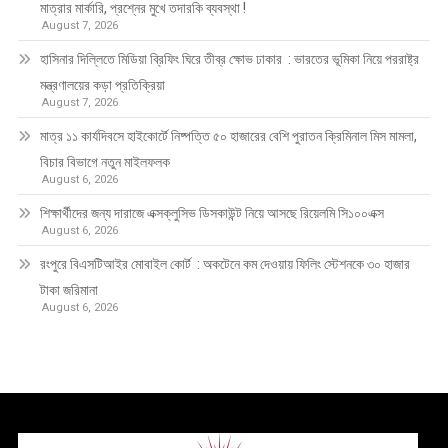
মাত্রার মার্কারি, প্রশ্নের মুখে তদারকি ব্যবস্থা !
August 7, 2026
হাসিনার দিল্লিতে মিডিয়া ব্রিফিং ঘিরে তীব্র ক্ষোভ ঢাকার : ভারতের ভূমিকা নিয়ে পররাষ্ট্র
মন্ত্রণালয়ের কড়া প্রতিক্রিয়া
August 7, 2026
মাত্র ১১ কার্যদিবসে হাইকোর্টে নিষ্পত্তি ৫০ হাজারের বেশি পুরাতন ক্রিমিনাল মিস মামলা,
বিচার বিভাগে নতুন মাইলফলক
August 6, 2026
শিক্ষার্থীদের জন্য দারাজে এক্সক্লুসিভ ডিসকাউন্ট নিয়ে আসছে রিয়েলমি সি১০০এক্স
August 6, 2026
রংপুরে বিএসটিআইর মোবাইল কোর্ট : অকটেনে কম দেওয়ায় ফিলিং স্টেশনকে ৩০ হাজার
টাকা জরিমানা
August 6, 2026