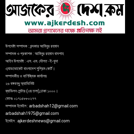
উপদেষ্টা সম্পাদক : খন্দকার আমিনুর রহমান
সম্পাদক ও প্রকাশক : আমিনুর রহমান বাদশাহ
আইন উপদেষ্টা : এস. এম. দৌলত -ই-খুদা
এ্যাডভোকেট বাংলাদেশ সুপ্রিম কোর্ট।
সম্পাদকীয় ও বাণিজ্যিক কার্যালয়
২৬ বঙ্গবন্ধু অ্যাভিনিউ
ব্যাভিলন সেন্টার (৩য় তলা),ঢাকা ১০০০।
ফোনঃ ০১৭১৫৮৮০২৭৭
সম্পাদক ইমেইল : arbadshah12@gmail.com
arbadshah1975@gmail.com
ইমেইল : ajkerdeshnews@gmail.com