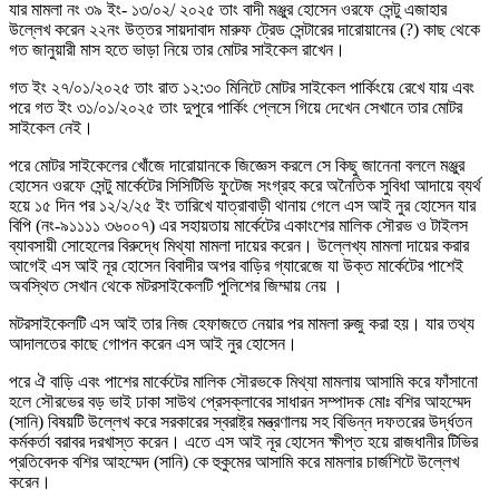
যার মামলা নং ৩৯ ইং- ১৩/০২/ ২০২৫ তাং বাদী মঞ্জুর হোসেন ওরফে সেন্টু এজাহার
উল্লেখ করেন ২২নং উত্তর সায়দাবাদ মারুফ ট্রেড সেন্টারের দারোয়ানের (?) কাছ থেকে
গত জানুয়ারী মাস হতে ভাড়া নিয়ে তার মোটর সাইকেল রাখেন।
গত ইং ২৭/০১/২০২৫ তাং রাত ১২:৩০ মিনিটে মোটর সাইকেল পার্কিংয়ে রেখে যায় এবং
পরে গত ইং ৩১/০১/২০২৫ তাং দুপুরে পার্কিং প্লেসে গিয়ে দেখেন সেখানে তার মোটর
সাইকেল নেই।
পরে মোটর সাইকেলের খোঁজে দারোয়ানকে জিজ্ঞেস করলে সে কিছু জানেনা বললে মঞ্জুর
হোসেন ওরফে সেন্টু মার্কেটের সিসিটিভি ফুটেজ সংগ্রহ করে অনৈতিক সুবিধা আদায়ে ব্যর্থ
হয়ে ১৫ দিন পর ১২/২/২৫ ইং তারিখে যাত্রাবাড়ী থানায় গেলে এস আই নুর হোসেন যার
বিপি (নং-৯১১১১ ৩৬০০৭) এর সহায়তায় মার্কেটের একাংশের মালিক সৌরভ ও টাইলস
ব্যাবসায়ী সোহেলের বিরুদ্ধে মিথ্যা মামলা দায়ের করেন। উল্লেখ্য মামলা দায়ের করার
আগেই এস আই নূর হোসেন বিবাদীর অপর বাড়ির গ্যারেজে যা উক্ত মার্কেটের পাশেই
অবস্থিত সেখান থেকে মটরসাইকেলটি পুলিশের জিম্মায় নেয় ।
মটরসাইকেলটি এস আই তার নিজ হেফাজতে নেয়ার পর মামলা রুজু করা হয়। যার তথ্য
আদালতের কাছে গোপন করেন এস আই নুর হোসেন।
পরে ঐ বাড়ি এবং পাশের মার্কেটের মালিক সৌরভকে মিথ্যা মামলায় আসামি করে ফাঁসানো
হলে সৌরভের বড় ভাই ঢাকা সাউথ প্রেসক্লাবের সাধারন সম্পাদক মোঃ বশির আহম্মেদ
(সানি) বিষয়টি উল্লেখ করে সরকারের স্বরাষ্ট্র মন্ত্রণালয় সহ বিভিন্ন দফতরের উর্দ্ধতন
কর্মকর্তা বরাবর দরখাস্ত করেন। এতে এস আই নূর হোসেন ক্ষীপ্ত হয়ে রাজধানীর টিভির
প্রতিবেদক বশির আহম্মেদ (সানি) কে হুকুমের আসামি করে মামলার চার্জশিটে উল্লেখ
করেন।