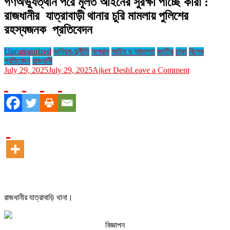
গণঅভ্যুত্থান পরে মূলত আইনের সুরক্ষা পাচ্ছে কারা :
রাজধানীর যাত্রাবাড়ী থানার চুরি মামলায় পুলিশের
রহস্যজনক প্রতিবেদন
Uncategorized
অনিয়ম-দুর্নীতি
অপরাধ
আইন ও আদালত
জাতীয়
ঢাকা
বিশেষ
প্রতিবেদন
রাজধানী
on
July 29, 2025
July 29, 2025
Ajker Desh
Leave a Comment
গণঅভ্যুত্থান
পরে
মূলত
আইনের
সুরক্ষা
পাচ্ছে
কারা
:
রাজধানীর
যাত্রাবাড়ী
থানার
চুরি
মামলায়
রাজধানীর যাত্রাবাড়ি থানা।
পুলিশের
রহস্যজনক
প্রতিবেদন
বিজ্ঞাপন