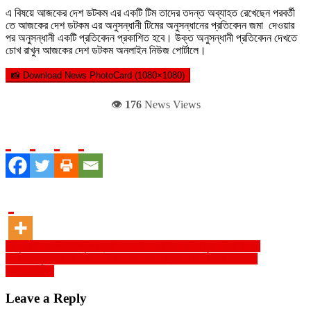
এ বিষয়ে আজকের দেশ ডটকম এর একটি টিম তাদের তদন্ত অব্যাহত রেখেছেন পরবর্তী
তে আজকের দেশ ডটকম এর অনুসন্ধানী টিমের অনুসন্ধানের প্রতিবেদন জমা দেওয়ার
পর অনুসন্ধানী একটি প্রতিবেদন প্রকাশিত হবে। উক্ত অনুসন্ধানী প্রতিবেদন দেখতে
চোখ রাখুন আজকের দেশ ডটকম অনলাইন নিউজ পোর্টালে।
📸 Download News PhotoCard (1080×1080)
👁️
176
News Views
Post
বন্ধুদের সহযোগিতায় পুলিশ কন্সষ্টেবলের সরকারি কোয়ার্টারে গৃহকর্মীকে ধর্ষণ !
নবাব সলিমুল্লাহর নামে ইশারাত মঞ্জিলে জাদুঘর প্রতিষ্ঠা করার দাবি সিটিজেন
navigation
ইনিশিয়েটিভের
Leave a Reply