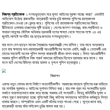
নিজস্ব প্রতিবেদক :
গণঅভ্যুত্থান পরে মূলত আইনের সুরক্ষা পাচ্ছে কারা? এমনটাই
অভিযোগ উঠেছে রাজধানীর যাত্রাবাড়ী থানার চুরি মামলায় পুলিশের রহস্যজনক
প্রতিবেদন দেওয়া কে কেন্দ্র করে। পুলিশের ওই রহস্যজনক প্রতিবেদনের বিষয়ে
রীতিমতো এলাকায় চাঞ্চল্যের সৃষ্টি হয়েছে। দেশের জনগণ গনতন্ত্র, বাক-স্বাধীনতা ও
সাধারণ মানুষের মৌলিক অধিকার হরনকারী দলের ক্ষমতা থেকে পতনের লক্ষে ২৪ এর
জুলাই-আগষ্টে সংগঠিত হয় ছাত্র-জনতার গণঅভ্যুত্থান।
যার ফলে দেশ ছাড়েন সাবেক স্বৈরাচার প্রধানমন্ত্রী শেখ হাসিনা। তার সাথে অন্ধকারে
চলে যায় ক্ষমতার অপ-ব্যাবহারকারী আওয়ামীলীগের অনেক এমপি, মন্ত্রী ও নেতাকর্মী এবং
তাদের সহযোগী অনেক পুলিশ সদস্য কারাবন্ধী জীবন যাপন করছে। বিগত আওয়ামীলীগ
সরকার পুলিশ বাহিনীকে নিজ স্বার্থ আদয়ের হাতিয়ার হিসেবে ব্যাবহার করে থাকে। যার
ফলে ঘটে দেশের বিভিন্ন থানায় হামলা ও নৃশংস পুলিশ হত্যাকান্ড।
বিজ্ঞাপন
এরপর নতুন সোনার বাংলা নির্মাণে অন্তর্বর্তীকালীন সরকারের মাধ্যমে পুলিশের গুরু দায়িত্ব
হয় নাগরিক সুরক্ষার ও আইনের সুশাসন নিশ্চিত করা। যার লক্ষ পুরন সহ সংস্থাটির সুনাম
অর্জনে অক্লান্তভাবে কাজ করে যাচ্ছে সরকার এই সংস্থাটি। কিন্তু বাহিনীটির সুনাম ও
লক্ষ্য পুরণে বাধাগ্রস্ত হচ্ছে পুলিশেরই কিছু কতিপয় সদস্যদের অনৈতিক কর্মকান্ডে লিপ্ত
থাকার কারনে। সাম্প্রতিক এমন একটি ঘটনার তথ্য পাওয়া গেছে। সূত্রে জানা যায়,
যাত্রাবাড়ী থানায় মটর সাইকেল চুরির মামলা করা হয়।