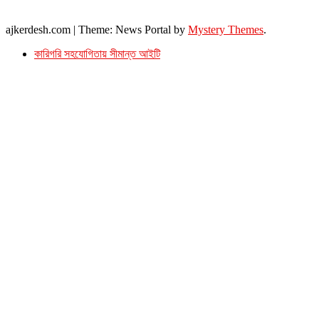
ইমেইল : ajkerdeshnews@gmail.com
© সর্বস্বত্ব সংরক্ষিত। এই ওয়েবসাইটের কোন লেখা, ছবি, ভিডিও অনুমতি ছাড়া ব্যবহার বেআইনি ।
ajkerdesh.com
|
Theme: News Portal by
Mystery Themes
.
কারিগরি সহযোগিতায় সীমান্ত আইটি