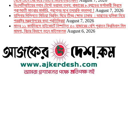
থেকে টেনে বের করে পিটালো বিএনপি-ছাত্রদল
August 7, 2026
বিএসটিআইয়ের ল্যাব টেস্টে ভয়াবহ তথ্য: বাজারের ৮ ব্র্যান্ডের ফর্সাকারী ক্রিমে
প্রাণঘাতী মাত্রার মার্কারি, প্রশ্নের মুখে তদারকি ব্যবস্থা !
August 7, 2026
হাসিনার দিল্লিতে মিডিয়া ব্রিফিং ঘিরে তীব্র ক্ষোভ ঢাকার : ভারতের ভূমিকা নিয়ে
পররাষ্ট্র মন্ত্রণালয়ের কড়া প্রতিক্রিয়া
August 7, 2026
মাত্র ১১ কার্যদিবসে হাইকোর্টে নিষ্পত্তি ৫০ হাজারের বেশি পুরাতন ক্রিমিনাল মিস
মামলা, বিচার বিভাগে নতুন মাইলফলক
August 6, 2026
উপদেষ্টা সম্পাদক : খন্দকার আমিনুর রহমান
সম্পাদক ও প্রকাশক : আমিনুর রহমান বাদশাহ
আইন উপদেষ্টা : এস. এম. দৌলত -ই-খুদা
এ্যাডভোকেট বাংলাদেশ সুপ্রিম কোর্ট।
সম্পাদকীয় ও বাণিজ্যিক কার্যালয়
২৬ বঙ্গবন্ধু অ্যাভিনিউ
ব্যাভিলন সেন্টার (৩য় তলা),ঢাকা ১০০০।
ফোনঃ ০১৭১৫৮৮০২৭৭
সম্পাদক ইমেইল : arbadshah12@gmail.com
arbadshah1975@gmail.com