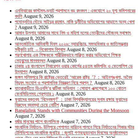
এনবিআরের কাস্টমস-ভ্যাট প্রশাসনে বড় রদবদল : একযোগে ২০ যুগ্ম কমিশনারের
বদলি
August 9, 2026
পদোন্নতির দৌড়ে সাইদুর রহমান, নাকি দুর্নীতির অভিযোগের আড়ালে অন্য খেলা
?
August 9, 2026
আমান উল্লাহ আমানের সাথে নিশু ও মহিলা দলের নেত্রীদের সৌজন্য স্বাক্ষাৎ
August 8, 2026
আন্তর্জাতিক আদিবাসী দিবস ২০২৬: ন্যায়বিচার, সমঅধিকার ও জাতিসত্ত্বার
স্বীকৃতি চাই – নিকোলাস বিশ্বাস
August 8, 2026
শরণখোলায় এক শিক্ষককে শারীরিকভাবে লাঞ্ছিত করার অভিযোগে শিক্ষক
নেতৃবৃন্দের মানববন্ধন
August 8, 2026
ঢাকায় ২য় বাংলাদেশ লিবারেশন ওয়ার কোর্সের ৫৪তম কমিশনিং ও ফেলোশিপ ডে
উদ্‌যাপন
August 8, 2026
জঙ্গল সলিমপুরে কি রাষ্ট্রের ভেতরেই ‘আরেক রাষ্ট্র ’? : আইনশৃঙ্খলা, অবৈধ
বিদ্যুৎ সংযোগ ও প্রশাসনিক নিয়ন্ত্রণ নিয়ে প্রশ্ন ?
August 8, 2026
যাত্রাবাড়ীতে ডিএনসি’র ঝটিকা অভিযান : সোহাগ এক্সপ্রেসে ১০০ বোতল
ফেনসিডিলসহ গ্রেপ্তার ১
August 8, 2026
ফুয়াদের বক্তব্য ‘বিদ্বেষপূর্ণ’ : ঢাকা বিশ্ববিদ্যালয়ের সুনাম রক্ষায় ফুয়াদের
বিরুদ্ধে ব্যবস্থা চেয়ে নোটিশ
August 7, 2026
Banglalink Stands with Communities During the Monsoon
August 7, 2026
বর্ষায় মানুষের পাশে বাংলালিংক
August 7, 2026
সাংবাদিক নির্যাতন- উলিপুরে পেশাগত দায়িত্ব পালনে গিয়ে নির্যাতনের শিকার স্টার
টেলিভিশনের সাংবাদিক জুবাইর : জুলাই গণঅভ্যুত্থান দিবসের অনুষ্ঠানস্থল