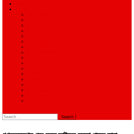
শিক্ষাঙ্গন
অন্যান্য
আইন ও আদালত
অর্থনীতি
বানিজ্য
জীবন-যাপন
সাহিত্য
অনিয়ম-দুর্নীতি
ইতিহাস ঐতিহ্য
উপ-সম্পাদকীয়/মতামত
কর্পোরেট সংবাদ
গ্রাম বাংলার খবর
দুর্ঘটনার সংবাদ
প্রশাসনিক সংবাদ
বিশেষ প্রতিবেদন
মানবিক খবর
সংগঠন সংবাদ
সাহিত্য-সংস্কৃতি
বিবিধ
site mode button
Search
for: