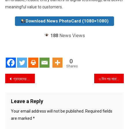
meaningful value to customers.
Download News PhotoCard (1080×1080)
188
News Views
0
Shares
Post
গ্রাহকদের জন্য সুদবিহীন কিস্তিতে স্মার্টফোন কেনার সুযোগ আনল গ্রামীনফোন ও ইবিএল
৩ দিন পর মারা গেলেন মহাখালীতে গুলিবিদ্ধ জামাল হোসেন
navigation
Leave a Reply
Your email address will not be published.
Required fields
are marked
*