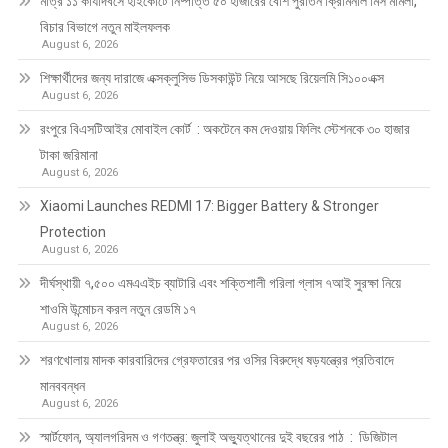
মাত্র ১১ কার্যদিবসে হাইকোর্টে নিষ্পত্তি ৫০ হাজারের বেশি পুরাতন ক্রিমিনাল মিস মামলা,
বিচার বিভাগে নতুন মাইলফলক
August 6, 2026
শিক্ষার্থীদের জন্য দারাজে এক্সক্লুসিভ ডিসকাউন্ট নিয়ে আসছে রিয়েলমি সি১০০এক্স
August 6, 2026
রংপুরে বিএসটিআইর মোবাইল কোর্ট : অকটেনে কম দেওয়ায় ফিলিং স্টেশনকে ৩০ হাজার
টাকা জরিমানা
August 6, 2026
Xiaomi Launches REDMI 17: Bigger Battery & Stronger
Protection
August 6, 2026
দীর্ঘস্থায়ী ৭,৫০০ এমএএইচ ব্যাটারি এবং শক্তিশালী গরিলা গ্লাস ৭আই সুরক্ষা নিয়ে
শাওমি উন্মোচন করল নতুন রেডমি ১৭
August 6, 2026
শরণখোলায় মাদক কারবারিদের গ্রেফতারের পর ওসির বিরুদ্ধে ষড়যন্ত্রের প্রতিবাদে
মানববন্ধন
August 6, 2026
স্মার্টফোন, অ্যালগরিদম ও গণতন্ত্র: জুলাই অভ্যুত্থানের দুই বছরের পাঠ : ডিজিটাল