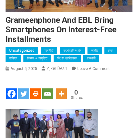
Grameenphone And EBL Bring
Smartphones On Interest-Free
Installments
Uncategorized
অর্থনীতি
কর্পোরেট সংবাদ
জাতীয়
ঢাকা
বানিজ্য
বিজ্ঞান ও প্রযুক্তি
বিশেষ প্রতিবেদন
রাজধানী
Ajker Desh
On
August 5, 2025
Leave A Comment
Grameenphone
And
EBL
0
Bring
Shares
Smartphones
On
Interest-
Free
Installments