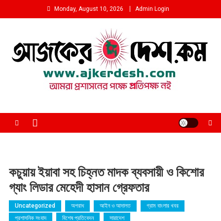
Skip
Monday, August 10, 2026
Admin Login
to
content
আমরা প্রশাসনের পক্ষে প্রতিপক্ষ নই
কচুয়ায় ইয়াবা সহ চিহ্নত মাদক ব্যবসায়ী ও কিশোর
গ্যাং লিডার মেহেদী হাসান গ্রেফতার
Uncategorized
অপরাধ
আইন ও আদালত
গ্রাম বাংলার খবর
প্রশাসনিক সংবাদ
বিশেষ প্রতিবেদন
সারাদেশ