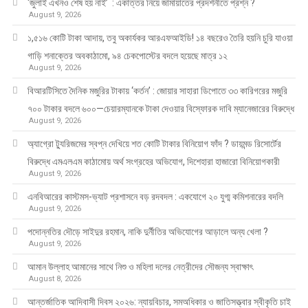
‘জুলাই এখনও শেষ হয় নাই’ : একাত্তর নিয়ে জামায়াতের প্রদর্শনীতে প্রশ্ন ?
August 9, 2026
১,৫১৬ কোটি টাকা আদায়, তবু অকার্যকর আরএফআইডি! ১৪ বছরেও তৈরি হয়নি চুরি যাওয়া
গাড়ি শনাক্তের অবকাঠামো, ৯৪ চেকপোস্টের বদলে হয়েছে মাত্র ১২
August 9, 2026
বিআরটিসিতে দৈনিক মজুরির টাকায় ‘কর্তন’ : জোয়ার সাহারা ডিপোতে ৩৩ কারিগরের মজুরি
৭০০ টাকার বদলে ৬০০—চেয়ারম্যানকে টাকা দেওয়ার বিস্ফোরক দাবি ম্যানেজারের বিরুদ্ধে
August 9, 2026
অ্যাগ্রো ট্যুরিজমের স্বপ্ন দেখিয়ে শত কোটি টাকার বিনিয়োগ ফাঁদ ? ডায়মন্ড রিসোর্টের
বিরুদ্ধে এমএলএম কাঠামোয় অর্থ সংগ্রহের অভিযোগ, দিশেহারা হাজারো বিনিয়োগকারী
August 9, 2026
এনবিআরের কাস্টমস-ভ্যাট প্রশাসনে বড় রদবদল : একযোগে ২০ যুগ্ম কমিশনারের বদলি
August 9, 2026
পদোন্নতির দৌড়ে সাইদুর রহমান, নাকি দুর্নীতির অভিযোগের আড়ালে অন্য খেলা ?
August 9, 2026
আমান উল্লাহ আমানের সাথে নিশু ও মহিলা দলের নেত্রীদের সৌজন্য স্বাক্ষাৎ
August 8, 2026
আন্তর্জাতিক আদিবাসী দিবস ২০২৬: ন্যায়বিচার, সমঅধিকার ও জাতিসত্ত্বার স্বীকৃতি চাই