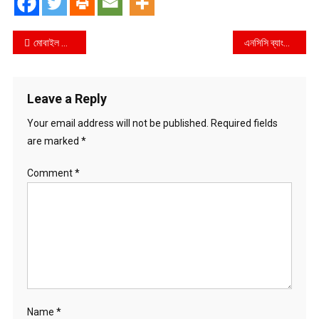
Post
মোবাইল ফোন ব্যবহার নিয়ে মায়ের বকুনি, কুড়িগ্রামে স্কুলছাত্রীর আত্মহত্যা
এনসিসি ব্যাংক টাঙ্গাইল শাখার উদ্যোগে উদ্যোক্তা উন্নয়ন কর্মশালার সমাপনী অনুষ্ঠিত
navigation
Leave a Reply
Your email address will not be published.
Required fields
are marked
*
Comment
*
Name
*