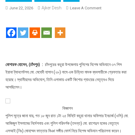
Ajker Desh
On
June 22, 2026
Leave A Comment
কচুয়ায়
ইয়াবা
সহ
চিহ্নত
মাদক
ব্যবসায়ী
ও
কিশোর
মোশারফ হোসেন, (চাঁদপুর) :
চাঁদপুরের কচুয়া উপজেলায় পুলিশের বিশেষ অভিযানে ৩৭ পিস
গ্যাং
ইয়াবা ট্যাবলেটসহ মো. মেহেদী হাসান (২৮) নামে এক চিহ্নিত মাদক ব্যবসায়ীকে গ্রেফতার করা
লিডার
হয়েছে। স্থানীয়দের অভিযোগ, তিনি এলাকায় একটি কিশোর গ্যাংয়ের নেতৃত্বও দিয়ে
মেহেদী
আসছিলেন।
হাসান
গ্রেফতার
বিজ্ঞাপন
পুলিশ সূত্রে জানা যায়, গত ১৮ জুন রাত ১টা ২৫ মিনিটে কচুয়া থানার অফিসার ইনচার্জ (ওসি) মো.
আজিজুল ইসলামের নির্দেশনায় এবং পুলিশ পরিদর্শক (তদন্ত) মো. রাশেদুল হকের নেতৃত্বে
এসআই (নিঃ) মোহাম্মদ ফাত্তার মিঞা সঙ্গীয় ফোর্স নিয়ে বিশেষ অভিযান পরিচালনা করেন।