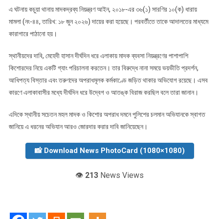
এ ঘটনায় কচুয়া থানায় মাদকদ্রব্য নিয়ন্ত্রণ আইন, ২০১৮-এর ৩৬(১) সারণির ১০(ক) ধারায়
মামলা (নং-৪৪, তারিখ: ১৮ জুন ২০২৬) দায়ের করা হয়েছে। পরবর্তীতে তাকে আদালতের মাধ্যমে
কারাগারে পাঠানো হয়।
স্থানীয়দের দাবি, মেহেদী হাসান দীর্ঘদিন ধরে এলাকায় মাদক ব্যবসা নিয়ন্ত্রণের পাশাপাশি
কিশোরদের নিয়ে একটি গ্যাং পরিচালনা করতেন। তার বিরুদ্ধে নানা সময়ে ভয়ভীতি প্রদর্শন,
আধিপত্য বিস্তার এবং তরুণদের অপরাধমূলক কর্মকাণ্ডে জড়িত থাকার অভিযোগ রয়েছে। এসব
কারণে এলাকাবাসীর মধ্যে দীর্ঘদিন ধরে উদ্বেগ ও আতঙ্ক বিরাজ করছিল বলে তারা জানান।
এদিকে স্থানীয় সচেতন মহল মাদক ও কিশোর অপরাধ দমনে পুলিশের চলমান অভিযানকে স্বাগত
জানিয়ে এ ধরনের অভিযান আরও জোরদার করার দাবি জানিয়েছেন।
📸 Download News PhotoCard (1080×1080)
👁️
213
News Views