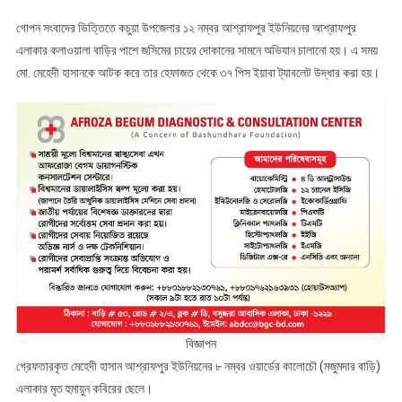
গোপন সংবাদের ভিত্তিতে কচুয়া উপজেলার ১২ নম্বর আশ্রাফপুর ইউনিয়নের আশ্রাফপুর
এলাকার কলাওয়ালা বাড়ির পাশে জসিমের চায়ের দোকানের সামনে অভিযান চালানো হয়। এ সময়
মো. মেহেদী হাসানকে আটক করে তার হেফাজত থেকে ৩৭ পিস ইয়াবা ট্যাবলেট উদ্ধার করা হয়।
বিজ্ঞাপন
গ্রেফতারকৃত মেহেদী হাসান আশ্রাফপুর ইউনিয়নের ৮ নম্বর ওয়ার্ডের কালোচৌ (মজুমদার বাড়ি)
এলাকার মৃত হুমায়ুন কবিরের ছেলে।