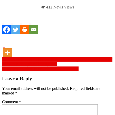
👁️
412
News Views
Post
১৭ বছরের বঞ্চনার অবসান : নির্যাতিত সামরিক কর্মকর্তাদের পুনর্বাসন, আবদুল্লাহিল আমান
আযমীর জন্য পদোন্নতি ও বিশেষ প্রণোদনা
navigation
Unity, not division, is needed to save the nation
Leave a Reply
Your email address will not be published.
Required fields are
marked
*
Comment
*