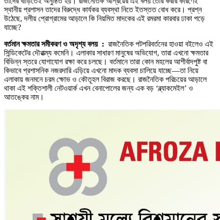
তাদের বাড়িতেই অনুষ্ঠিত হয়। রাজনৈতিক আশ্রয়ের এই বলয় তৈরি করার কারণেই
স্থানীয় প্রশাসন তাদের বিরুদ্ধে কার্যকর ব্যবস্থা নিতে ইতস্তত বোধ করে। প্রশ্ন
উঠেছে, দলীয় প্রোগ্রামের আড়ালে কি নিয়মিত মাদকের এই রমরমা কারবার ঢাকা পড়ে
যাচ্ছে?
বর্তমান ক্ষমতার সমীকরণ ও অদৃশ্য বলয় :
রাজনৈতিক পটপরিবর্তনের হাওয়া বইলেও এই
সিন্ডিকেটের দৌরাত্ম্য কমেনি। এলাকার সাধারণ মানুষের অভিযোগ, তারা এখনো ক্ষমতার
বিভিন্ন স্তরে যোগাযোগ রক্ষা করে চলছে। বর্তমানে তারা কোন মহলের আশীর্বাদপুষ্ট বা
কিভাবে প্রশাসনিক নজরদারি এড়িয়ে এখনো মাদক ব্যবসা চালিয়ে যাচ্ছে—তা নিয়ে
এলাকায় জনমনে চরম ক্ষোভ ও কৌতূহল বিরাজ করছে। রাজনৈতিক পরিচয়ের আড়ালে
থাকা এই শক্তিশালী নেটওয়ার্ক এখন বেনাপোলের জন্য এক বড় ‘ব্ল্যাকমেইল’ ও
আতঙ্কের নাম।