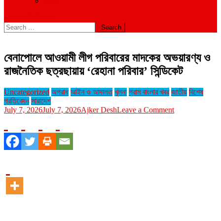
বিবিধ
site mode button
Search
for:
বেনাপোলে আওয়ামী লীগ পরিবারের মাদকের অভয়ারণ্য ও
রাজনৈতিক ছত্রছায়ায় ‘রেহানা পরিবার’ সিন্ডিকেট
Uncategorized
অপরাধ
আইন ও আদালত
খুলনা
গ্রাম বাংলার খবর
জাতীয়
বিশেষ
প্রতিবেদন
সারাদেশ
on
July 7, 2026
July 7, 2026
Ajker Desh
Leave a Comment
বেনাপোলে
আওয়ামী
লীগ
পরিবারের
মাদকের
অভয়ারণ্য
ও
রাজনৈতিক
ছত্রছায়ায়
‘রেহানা
পরিবার’
সিন্ডিকেট