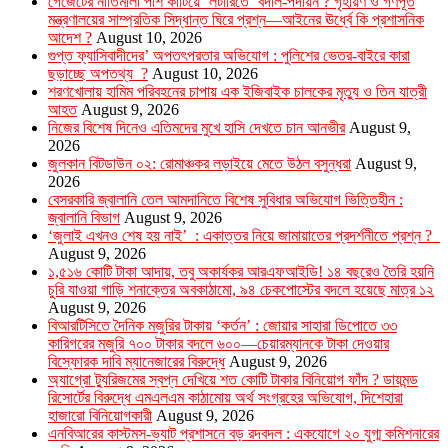
গেজেটের নীতিমালা পাশ কাটিয়ে ‘লটারিতে’ বদলি-পদায়ন ? গৃহায়ণ ও গণপূর্ত
মন্ত্রণালয়ের সাম্প্রতিক সিদ্ধান্ত ঘিরে প্রশ্ন—আইনের ঊর্ধ্বে কি প্রশাসনিক
আদেশ ?
August 10, 2026
গুপ্ত ফ্যাসিবাদীদের’ অপতৎপরতার অভিযোগ : পুলিশের ভেতর-বাইরে কারা
ছড়াচ্ছে অপতথ্য ?
August 10, 2026
শরণখোলায় হামিম পরিবহনের চাপায় এক ইজিবাইক চালকের মৃত্যু ও তিন যাত্রী
আহত
August 9, 2026
নিজের বিশেষ দিনেও এতিমদের মুখে হাসি দেখতে চান আনভীর
August 9,
2026
জুলকান বিটডাউন ০২: রোমাঞ্চকর লড়াইয়ে মেতে উঠল বসুন্ধরা
August 9,
2026
বেসরকারি জ্বালানি তেল আমদানিতে বিশেষ সুবিধার অভিযোগ ভিত্তিহীন :
জ্বালানি বিভাগ
August 9, 2026
‘জুলাই এখনও শেষ হয় নাই’ : একাত্তর নিয়ে জামায়াতের প্রদর্শনীতে প্রশ্ন ?
August 9, 2026
১,৫১৬ কোটি টাকা আদায়, তবু অকার্যকর আরএফআইডি! ১৪ বছরেও তৈরি হয়নি
চুরি যাওয়া গাড়ি শনাক্তের অবকাঠামো, ৯৪ চেকপোস্টের বদলে হয়েছে মাত্র ১২
August 9, 2026
বিআরটিসিতে দৈনিক মজুরির টাকায় ‘কর্তন’ : জোয়ার সাহারা ডিপোতে ৩৩
কারিগরের মজুরি ৭০০ টাকার বদলে ৬০০—চেয়ারম্যানকে টাকা দেওয়ার
বিস্ফোরক দাবি ম্যানেজারের বিরুদ্ধে
August 9, 2026
অ্যাগ্রো ট্যুরিজমের স্বপ্ন দেখিয়ে শত কোটি টাকার বিনিয়োগ ফাঁদ ? ডায়মন্ড
রিসোর্টের বিরুদ্ধে এমএলএম কাঠামোয় অর্থ সংগ্রহের অভিযোগ, দিশেহারা
হাজারো বিনিয়োগকারী
August 9, 2026
এনবিআরের কাস্টমস-ভ্যাট প্রশাসনে বড় রদবদল : একযোগে ২০ যুগ্ম কমিশনারের