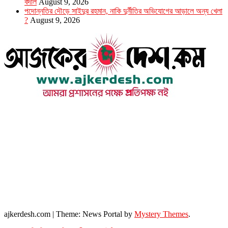
বদলি
August 9, 2026
পদোন্নতির দৌড়ে সাইদুর রহমান, নাকি দুর্নীতির অভিযোগের আড়ালে অন্য খেলা
?
August 9, 2026
উপদেষ্টা সম্পাদক : খন্দকার আমিনুর রহমান
সম্পাদক ও প্রকাশক : আমিনুর রহমান বাদশাহ
আইন উপদেষ্টা : এস. এম. দৌলত -ই-খুদা
এ্যাডভোকেট বাংলাদেশ সুপ্রিম কোর্ট।
সম্পাদকীয় ও বাণিজ্যিক কার্যালয়
২৬ বঙ্গবন্ধু অ্যাভিনিউ
ব্যাভিলন সেন্টার (৩য় তলা),ঢাকা ১০০০।
ফোনঃ ০১৭১৫৮৮০২৭৭
সম্পাদক ইমেইল : arbadshah12@gmail.com
arbadshah1975@gmail.com
ইমেইল : ajkerdeshnews@gmail.com
© সর্বস্বত্ব সংরক্ষিত। এই ওয়েবসাইটের কোন লেখা, ছবি, ভিডিও অনুমতি ছাড়া ব্যবহার বেআইনি ।
ajkerdesh.com
|
Theme: News Portal by
Mystery Themes
.