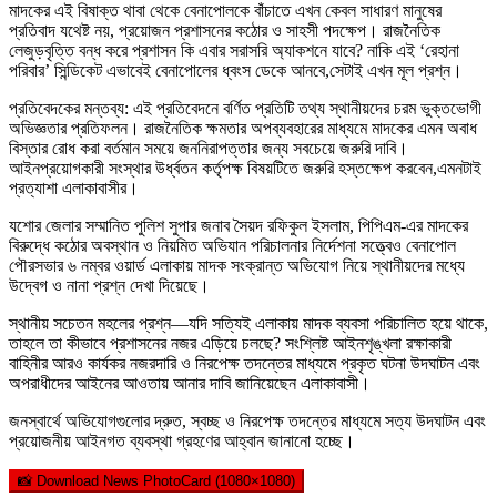
মাদকের এই বিষাক্ত থাবা থেকে বেনাপোলকে বাঁচাতে এখন কেবল সাধারণ মানুষের
প্রতিবাদ যথেষ্ট নয়, প্রয়োজন প্রশাসনের কঠোর ও সাহসী পদক্ষেপ। রাজনৈতিক
লেজুড়বৃত্তি বন্ধ করে প্রশাসন কি এবার সরাসরি অ্যাকশনে যাবে? নাকি এই ‘রেহানা
পরিবার’ সিন্ডিকেট এভাবেই বেনাপোলের ধ্বংস ডেকে আনবে,সেটাই এখন মূল প্রশ্ন।
প্রতিবেদকের মন্তব্য: এই প্রতিবেদনে বর্ণিত প্রতিটি তথ্য স্থানীয়দের চরম ভুক্তভোগী
অভিজ্ঞতার প্রতিফলন। রাজনৈতিক ক্ষমতার অপব্যবহারের মাধ্যমে মাদকের এমন অবাধ
বিস্তার রোধ করা বর্তমান সময়ে জননিরাপত্তার জন্য সবচেয়ে জরুরি দাবি।
আইনপ্রয়োগকারী সংস্থার উর্ধ্বতন কর্তৃপক্ষ বিষয়টিতে জরুরি হস্তক্ষেপ করবেন,এমনটাই
প্রত্যাশা এলাকাবাসীর।
যশোর জেলার সম্মানিত পুলিশ সুপার জনাব সৈয়দ রফিকুল ইসলাম, পিপিএম-এর মাদকের
বিরুদ্ধে কঠোর অবস্থান ও নিয়মিত অভিযান পরিচালনার নির্দেশনা সত্ত্বেও বেনাপোল
পৌরসভার ৬ নম্বর ওয়ার্ড এলাকায় মাদক সংক্রান্ত অভিযোগ নিয়ে স্থানীয়দের মধ্যে
উদ্বেগ ও নানা প্রশ্ন দেখা দিয়েছে।
স্থানীয় সচেতন মহলের প্রশ্ন—যদি সত্যিই এলাকায় মাদক ব্যবসা পরিচালিত হয়ে থাকে,
তাহলে তা কীভাবে প্রশাসনের নজর এড়িয়ে চলছে? সংশ্লিষ্ট আইনশৃঙ্খলা রক্ষাকারী
বাহিনীর আরও কার্যকর নজরদারি ও নিরপেক্ষ তদন্তের মাধ্যমে প্রকৃত ঘটনা উদঘাটন এবং
অপরাধীদের আইনের আওতায় আনার দাবি জানিয়েছেন এলাকাবাসী।
জনস্বার্থে অভিযোগগুলোর দ্রুত, স্বচ্ছ ও নিরপেক্ষ তদন্তের মাধ্যমে সত্য উদঘাটন এবং
প্রয়োজনীয় আইনগত ব্যবস্থা গ্রহণের আহ্বান জানানো হচ্ছে।
📸 Download News PhotoCard (1080×1080)