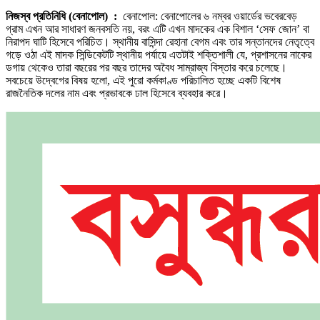
নিজস্ব প্রতিনিধি (বেনাপোল) :
বেনাপোল: বেনাপোলের ৬ নম্বর ওয়ার্ডের ভবেরবেড়
গ্রাম এখন আর সাধারণ জনবসতি নয়, বরং এটি এখন মাদকের এক বিশাল ‘সেফ জোন’ বা
নিরাপদ ঘাটি হিসেবে পরিচিত। স্থানীয় বাসিন্দা রেহানা বেগম এবং তার সন্তানদের নেতৃত্বে
গড়ে ওঠা এই মাদক সিন্ডিকেটটি স্থানীয় পর্যায়ে এতটাই শক্তিশালী যে, প্রশাসনের নাকের
ডগায় থেকেও তারা বছরের পর বছর তাদের অবৈধ সাম্রাজ্য বিস্তার করে চলেছে।
সবচেয়ে উদ্বেগের বিষয় হলো, এই পুরো কর্মকাণ্ড পরিচালিত হচ্ছে একটি বিশেষ
রাজনৈতিক দলের নাম এবং প্রভাবকে ঢাল হিসেবে ব্যবহার করে।