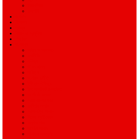
ময়মনসিংহ
রাজশাহী
অপরাধ
বিনোদন
স্বাস্থ্য
বিজ্ঞান ও প্রযুক্তি
শিক্ষাঙ্গন
অন্যান্য
আইন ও আদালত
অর্থনীতি
বানিজ্য
জীবন-যাপন
সাহিত্য
অনিয়ম-দুর্নীতি
ইতিহাস ঐতিহ্য
উপ-সম্পাদকীয়/মতামত
কর্পোরেট সংবাদ
গ্রাম বাংলার খবর
দুর্ঘটনার সংবাদ
প্রশাসনিক সংবাদ
বিশেষ প্রতিবেদন
মানবিক খবর
সংগঠন সংবাদ
সাহিত্য-সংস্কৃতি