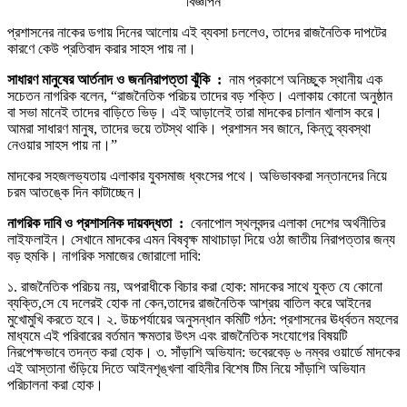
বিজ্ঞাপন
প্রশাসনের নাকের ডগায় দিনের আলোয় এই ব্যবসা চললেও, তাদের রাজনৈতিক দাপটের
কারণে কেউ প্রতিবাদ করার সাহস পায় না।
সাধারণ মানুষের আর্তনাদ ও জননিরাপত্তা ঝুঁকি :
নাম প্রকাশে অনিচ্ছুক স্থানীয় এক
সচেতন নাগরিক বলেন, “রাজনৈতিক পরিচয় তাদের বড় শক্তি। এলাকায় কোনো অনুষ্ঠান
বা সভা মানেই তাদের বাড়িতে ভিড়। এই আড়ালেই তারা মাদকের চালান খালাস করে।
আমরা সাধারণ মানুষ, তাদের ভয়ে তটস্থ থাকি। প্রশাসন সব জানে, কিন্তু ব্যবস্থা
নেওয়ার সাহস পায় না।”
মাদকের সহজলভ্যতায় এলাকার যুবসমাজ ধ্বংসের পথে। অভিভাবকরা সন্তানদের নিয়ে
চরম আতঙ্কে দিন কাটাচ্ছেন।
নাগরিক দাবি ও প্রশাসনিক দায়বদ্ধতা :
বেনাপোল স্থলবন্দর এলাকা দেশের অর্থনীতির
লাইফলাইন। সেখানে মাদকের এমন বিষবৃক্ষ মাথাচাড়া দিয়ে ওঠা জাতীয় নিরাপত্তার জন্য
বড় হুমকি। নাগরিক সমাজের জোরালো দাবি:
১. রাজনৈতিক পরিচয় নয়, অপরাধীকে বিচার করা হোক: মাদকের সাথে যুক্ত যে কোনো
ব্যক্তি,সে যে দলেরই হোক না কেন,তাদের রাজনৈতিক আশ্রয় বাতিল করে আইনের
মুখোমুখি করতে হবে। ২. উচ্চপর্যায়ের অনুসন্ধান কমিটি গঠন: প্রশাসনের ঊর্ধ্বতন মহলের
মাধ্যমে এই পরিবারের বর্তমান ক্ষমতার উৎস এবং রাজনৈতিক সংযোগের বিষয়টি
নিরপেক্ষভাবে তদন্ত করা হোক। ৩. সাঁড়াশি অভিযান: ভবেরবেড় ৬ নম্বর ওয়ার্ডে মাদকের
এই আস্তানা গুঁড়িয়ে দিতে আইনশৃঙ্খলা বাহিনীর বিশেষ টিম নিয়ে সাঁড়াশি অভিযান
পরিচালনা করা হোক।