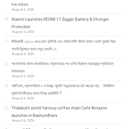
টাকা জরিমানা
August 6, 2026
Xiaomi Launches REDMI 17: Bigger Battery & Stronger
Protection
August 6, 2026
দীর্ঘস্থায়ী ৭,৫০০ এমএএইচ ব্যাটারি এবং শক্তিশালী গরিলা গ্লাস ৭আই সুরক্ষা নিয়ে
শাওমি উন্মোচন করল নতুন রেডমি ১৭
August 6, 2026
শরণখোলায় মাদক কারবারিদের গ্রেফতারের পর ওসির বিরুদ্ধে ষড়যন্ত্রের প্রতিবাদে
মানববন্ধন
August 6, 2026
স্মার্টফোন, অ্যালগরিদম ও গণতন্ত্র: জুলাই অভ্যুত্থানের দুই বছরের পাঠ : ডিজিটাল
প্ল্যাটফর্ম কীভাবে বদলে দিচ্ছে রাজনীতি ?
August 6, 2026
Thailand’s world-famous coffee chain Café Amazon
launches in Bashundhara
August 6, 2026