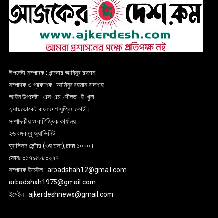
উপদেষ্টা সম্পাদক : খন্দকার আমিনুর রহমান
সম্পাদক ও প্রকাশক : আমিনুর রহমান বাদশাহ
আইন উপদেষ্টা : এস. এম. দৌলত -ই-খুদা
এ্যাডভোকেট বাংলাদেশ সুপ্রিম কোর্ট।
সম্পাদকীয় ও বাণিজ্যিক কার্যালয়
২৬ বঙ্গবন্ধু অ্যাভিনিউ
ব্যাভিলন সেন্টার (৩য় তলা),ঢাকা ১০০০।
ফোনঃ ০১৭১৫৮৮০২৭৭
সম্পাদক ইমেইল : arbadshah12@gmail.com
arbadshah1975@gmail.com
ইমেইল : ajkerdeshnews@gmail.com