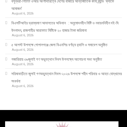
বসুন্ধরা-পিটিটি ওআর অংশীদারিত্বে দেশের বাজারে আন্তর্জাতিক কফি ব্র্যান্ড ‘ক্যাফে
আমাজন’
August 6, 2026
বিএসটিআইর ভ্রাম্যমাণ আদালতের অভিযান : অনুমোদনহীন মিষ্টি ও নবায়নবিহীন দই-ঘি
উৎপাদন, রাজশাহীর আরাফাত মিষ্টিকে ২০ হাজার টাকা জরিমানা
August 6, 2026
৫ আগস্ট উপলক্ষে গোপালগঞ্জে জেলা বিএনপির বর্ণাঢ্য র‍্যালি ও সমাবেশ অনুষ্ঠিত
August 6, 2026
গজারিয়ায় ৩৬জুলাই গণ অভ্যুত্থান দিবস উপলক্ষ্যে আলোচনা সভা অনুষ্ঠিত
August 6, 2026
সরিষাবাড়ীতে জুলাই গণঅভ্যুত্থান দিবস-২০২৬ উপলক্ষে শহীদ পরিবার ও আহত যোদ্ধাদের
সংবর্ধনা
August 6, 2026