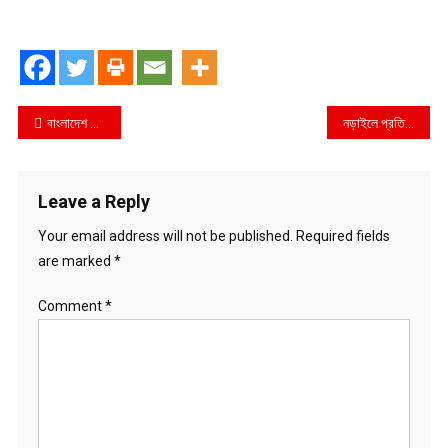
Post
বাংলাদেশ ইন্টারন্যাশনাল স্কুল অ্যান্ড কলেজ এর আন্তঃ হাউজ বার্ষিক ক্রীড়া প্রতিযোগিতা অনুষ্ঠিত
নড়াইলে প্রতিনীয়তই অবৈধ নসিমন করিমন ইজিবাইক দুর্ঘটনায় প্রাণ হারাচ্ছে চালকসহ পথচারী ও ছাত্র-ছাত্রী
navigation
Leave a Reply
Your email address will not be published.
Required fields
are marked
*
Comment
*