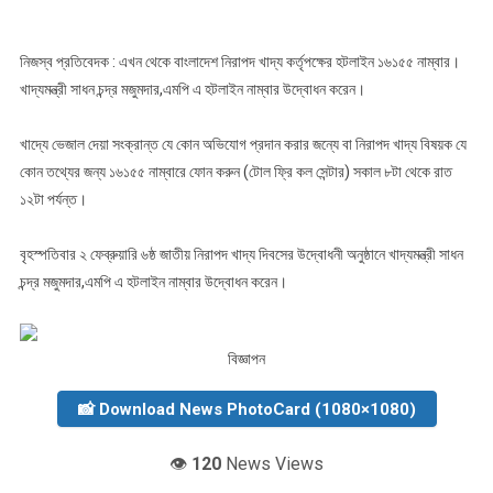
হটলাইন
নাম্বার
নিজস্ব প্রতিবেদক : এখন থেকে বাংলাদেশ নিরাপদ খাদ্য কর্তৃপক্ষের হটলাইন ১৬১৫৫ নাম্বার।
খাদ্যমন্ত্রী সাধন চন্দ্র মজুমদার,এমপি এ হটলাইন নাম্বার উদ্বোধন করেন।
খাদ্যে ভেজাল দেয়া সংক্রান্ত যে কোন অভিযোগ প্রদান করার জন্যে বা নিরাপদ খাদ্য বিষয়ক যে
কোন তথ্যের জন্য ১৬১৫৫ নাম্বারে ফোন করুন (টোল ফ্রি কল সেন্টার) সকাল ৮টা থেকে রাত
১২টা পর্যন্ত।
বৃহস্পতিবার ২ ফেব্রুয়ারি ৬ষ্ঠ জাতীয় নিরাপদ খাদ্য দিবসের উদ্বোধনী অনুষ্ঠানে খাদ্যমন্ত্রী সাধন
চন্দ্র মজুমদার,এমপি এ হটলাইন নাম্বার উদ্বোধন করেন।
বিজ্ঞাপন
📸 Download News PhotoCard (1080×1080)
👁️
120
News Views