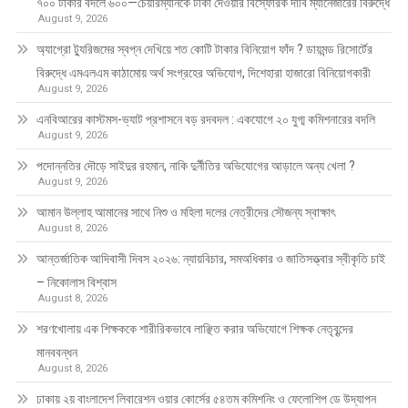
৭০০ টাকার বদলে ৬০০—চেয়ারম্যানকে টাকা দেওয়ার বিস্ফোরক দাবি ম্যানেজারের বিরুদ্ধে
August 9, 2026
অ্যাগ্রো ট্যুরিজমের স্বপ্ন দেখিয়ে শত কোটি টাকার বিনিয়োগ ফাঁদ ? ডায়মন্ড রিসোর্টের
বিরুদ্ধে এমএলএম কাঠামোয় অর্থ সংগ্রহের অভিযোগ, দিশেহারা হাজারো বিনিয়োগকারী
August 9, 2026
এনবিআরের কাস্টমস-ভ্যাট প্রশাসনে বড় রদবদল : একযোগে ২০ যুগ্ম কমিশনারের বদলি
August 9, 2026
পদোন্নতির দৌড়ে সাইদুর রহমান, নাকি দুর্নীতির অভিযোগের আড়ালে অন্য খেলা ?
August 9, 2026
আমান উল্লাহ আমানের সাথে নিশু ও মহিলা দলের নেত্রীদের সৌজন্য স্বাক্ষাৎ
August 8, 2026
আন্তর্জাতিক আদিবাসী দিবস ২০২৬: ন্যায়বিচার, সমঅধিকার ও জাতিসত্ত্বার স্বীকৃতি চাই
– নিকোলাস বিশ্বাস
August 8, 2026
শরণখোলায় এক শিক্ষককে শারীরিকভাবে লাঞ্ছিত করার অভিযোগে শিক্ষক নেতৃবৃন্দের
মানববন্ধন
August 8, 2026
ঢাকায় ২য় বাংলাদেশ লিবারেশন ওয়ার কোর্সের ৫৪তম কমিশনিং ও ফেলোশিপ ডে উদ্‌যাপন