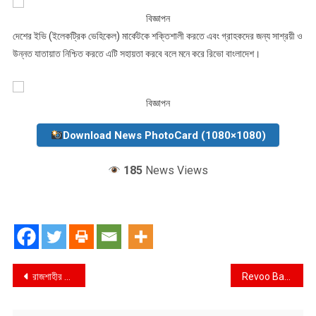
বিজ্ঞাপন
দেশের ইভি (ইলেকট্রিক ভেহিকেল) মার্কেটকে শক্তিশালী করতে এবং গ্রাহকদের জন্য সাশ্রয়ী ও
উন্নত যাতায়াত নিশ্চিত করতে এটি সহায়তা করবে বলে মনে করে রিভো বাংলাদেশ।
বিজ্ঞাপন
Download News PhotoCard (1080×1080)
185
News Views
Post
রাজশাহীর আড়ানীতে অবৈধভাবে লাচ্ছা সেমাই উৎপাদন করায় ২৫,০০০ জরিমানা আদায়সহ নিম্নমানের পণ্যসমূহ জব্দ ও ধ্বংস
Revoo Bangladesh Opens ‘EV Life Mirpur’ Showroom in Dhaka
navigation