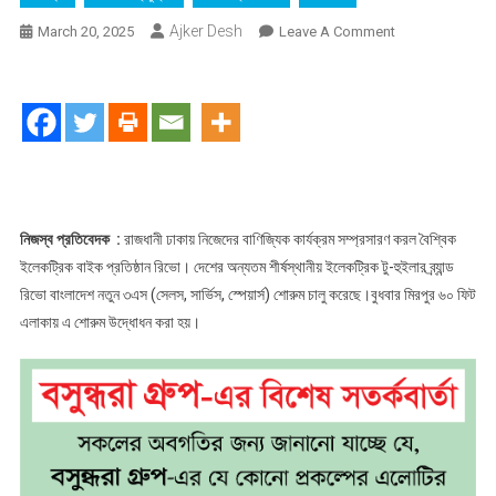
Ajker Desh
On
March 20, 2025
Leave A Comment
রাজধানীতে
ইলেকট্রিক
বাইকের
কার্যক্রম
সম্প্রসারণ
করল
রিভো
বাংলাদেশ
নিজস্ব প্রতিবেদক :
রাজধানী ঢাকায় নিজেদের বাণিজ্যিক কার্যক্রম সম্প্রসারণ করল বৈশ্বিক
ইলেকট্রিক বাইক প্রতিষ্ঠান রিভো। দেশের অন্যতম শীর্ষস্থানীয় ইলেকট্রিক টু-হুইলার ব্র্যান্ড
রিভো বাংলাদেশ নতুন ৩এস (সেলস, সার্ভিস, স্পেয়ার্স) শোরুম চালু করেছে।বুধবার মিরপুর ৬০ ফিট
এলাকায় এ শোরুম উদ্ধোধন করা হয়।