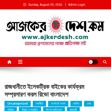
Skip
Sunday, August 09, 2026
Admin Login
to
content
আমরা প্রশাসনের পক্ষে প্রতিপক্ষ নই
রাজধানীতে ইলেকট্রিক বাইকের কার্যক্রম
সম্প্রসারণ করল রিভো বাংলাদেশ
Uncategorized
অর্থনীতি
কর্পোরেট সংবাদ
জাতীয়
ঢাকা
বানিজ্য
বিজ্ঞান ও প্রযুক্তি
বিশেষ প্রতিবেদন
রাজধানী