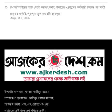
বিএসটিআইয়ের ল্যাব টেস্টে ভয়াবহ তথ্য: বাজারের ৮ ব্র্যান্ডের ফর্সাকারী ক্রিমে প্রাণঘাতী
মাত্রার মার্কারি, প্রশ্নের মুখে তদারকি ব্যবস্থা !
August 7, 2026
উপদেষ্টা সম্পাদক : খন্দকার আমিনুর রহমান
সম্পাদক ও প্রকাশক : আমিনুর রহমান বাদশাহ
আইন উপদেষ্টা : এস. এম. দৌলত -ই-খুদা
এ্যাডভোকেট বাংলাদেশ সুপ্রিম কোর্ট।