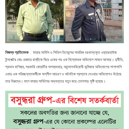
নিজস্ব প্রতিবেদক
: ফায়ার সার্ভিস ও সিভিল ডিফেন্সের সাময়িক বরখাস্তকৃত ওয়্যারহাউজ
ইন্সপেক্টর মোঃ রেজায়ে রাব্বীকে ঘিরে একের পর এক বিস্ফোরক অভিযোগ সামনে আসছে। দুর্নীতি,
প্রভাব বাণিজ্য, সরকারি কোয়ার্টার অপব্যবহার, আন্দোলনবিরোধী ভূমিকার অভিযোগের পাশাপাশি
এবার এক পরিচ্ছন্নতাকর্মীকে অশ্লীল আচরণ ও অনৈতিক প্রস্তাব দেওয়ার অভিযোগও উঠেছে
তার বিরুদ্ধে। ফলে ফায়ার সার্ভিসের অভ্যন্তরে নতুন করে তোলপাড় সৃষ্টি হয়েছে।