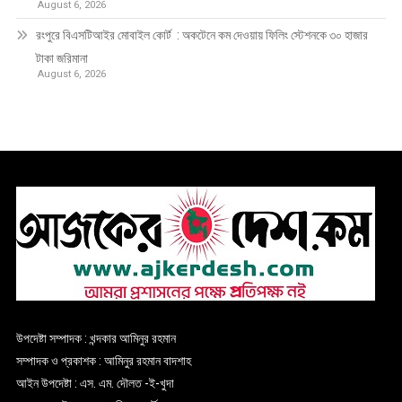
August 6, 2026
রংপুরে বিএসটিআইর মোবাইল কোর্ট : অকটেনে কম দেওয়ায় ফিলিং স্টেশনকে ৩০ হাজার
টাকা জরিমানা
August 6, 2026
উপদেষ্টা সম্পাদক : খন্দকার আমিনুর রহমান
সম্পাদক ও প্রকাশক : আমিনুর রহমান বাদশাহ
আইন উপদেষ্টা : এস. এম. দৌলত -ই-খুদা