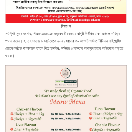
বিজ্ঞাপন
সংশ্লিষ্ট সূত্র জানায়, পিএন-১০০৩১৮ নম্বরধারী রেজায়ে রাব্বী দীর্ঘদিন ঢাকা অঞ্চলে দায়িত্ব
পালন করেন। ২০১৭ সালের ৮ মার্চ থেকে ২০২১ সালের ৩০ আগস্ট পর্যন্ত বিভিন্ন লাইসেন্সিং
জোনে কর্মরত থাকাকালে তাকে ঘিরে তদবির, অনিয়ম ও ক্ষমতার অপব্যবহারের অভিযোগ বাড়তে
থাকে।