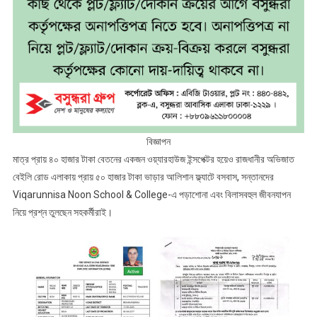
বিজ্ঞাপন
মাত্র প্রায় ৪০ হাজার টাকা বেতনের একজন ওয়্যারহাউজ ইন্সপেক্টর হয়েও রাজধানীর অভিজাত
বেইলি রোড এলাকায় প্রায় ৫০ হাজার টাকা ভাড়ার আলিশান ফ্ল্যাটে বসবাস, সন্তানদের
Viqarunnisa Noon School & College-এ পড়াশোনা এবং বিলাসবহুল জীবনযাপন
নিয়ে প্রশ্ন তুলছেন সহকর্মীরাই।