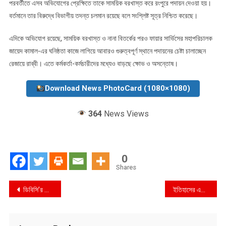
পরবর্তীতে এসব অভিযোগের প্রেক্ষিতে তাকে সাময়িক বরখাস্ত করে রংপুরে পদায়ন দেওয়া হয়।
বর্তমানে তার বিরুদ্ধে বিভাগীয় তদন্ত চলমান রয়েছে বলে সংশ্লিষ্ট সূত্র নিশ্চিত করেছে।
এদিকে অভিযোগ রয়েছে, সাময়িক বরখাস্ত ও নানা বিতর্কের পরও ফায়ার সার্ভিসের মহাপরিচালক
জায়েদ কামাল-এর ঘনিষ্ঠতা কাজে লাগিয়ে আবারও গুরুত্বপূর্ণ স্থানে পদায়নের চেষ্টা চালাচ্ছেন
রেজায়ে রাব্বী। এতে কর্মকর্তা-কর্মচারীদের মধ্যেও বাড়ছে ক্ষোভ ও অসন্তোষ।
Download News PhotoCard (1080×1080)
364
News Views
0
Shares
Post
ডিবিসি’র শাফায়েতের কবলে নারী উপস্থাপিকারা, পরকীয়ায় অভিযোগ তদন্তে দোষী প্রমাণিত হয়ে চাকুরিচ্যুত
ইতিহাসের একটি দলিল এবং আগামী প্রজন্মের জন্য এক প্রেরণার উৎস হবে বইটি —–এসএম জিলানী, এমপি
navigation