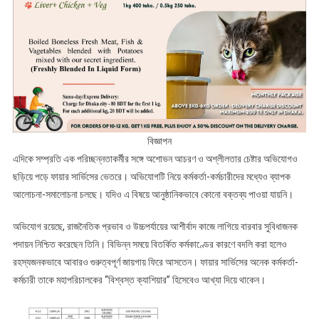
বিজ্ঞাপন
এদিকে সম্প্রতি এক পরিচ্ছন্নতাকর্মীর সঙ্গে অশোভন আচরণ ও অশ্লীলতার চেষ্টার অভিযোগও
ছড়িয়ে পড়ে ফায়ার সার্ভিসের ভেতরে। অভিযোগটি নিয়ে কর্মকর্তা-কর্মচারীদের মধ্যেও ব্যাপক
আলোচনা-সমালোচনা চলছে। যদিও এ বিষয়ে আনুষ্ঠানিকভাবে কোনো বক্তব্য পাওয়া যায়নি।
অভিযোগ রয়েছে, রাজনৈতিক প্রভাব ও উচ্চপর্যায়ের আশীর্বাদ কাজে লাগিয়ে বারবার সুবিধাজনক
পদায়ন নিশ্চিত করেছেন তিনি। বিভিন্ন সময়ে বিতর্কিত কর্মকাণ্ডের কারণে বদলি করা হলেও
রহস্যজনকভাবে আবারও গুরুত্বপূর্ণ জায়গায় ফিরে আসতেন। ফায়ার সার্ভিসের অনেক কর্মকর্তা-
কর্মচারী তাকে মহাপরিচালকের “বিশ্বস্ত ক্যাশিয়ার” হিসেবেও আখ্যা দিয়ে থাকেন।