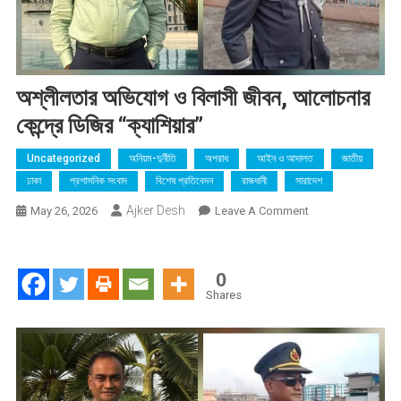
অশ্লীলতার অভিযোগ ও বিলাসী জীবন, আলোচনার
কেন্দ্রে ডিজির “ক্যাশিয়ার”
Uncategorized
অনিয়ম-দুর্নীতি
অপরাধ
আইন ও আদালত
জাতীয়
ঢাকা
প্রশাসনিক সংবাদ
বিশেষ প্রতিবেদন
রাজধানী
সারাদেশ
Ajker Desh
On
May 26, 2026
Leave A Comment
অশ্লীলতার
অভিযোগ
ও
0
বিলাসী
Shares
জীবন,
আলোচনার
কেন্দ্রে
ডিজির
“ক্যাশিয়ার”