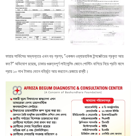
ফায়ার সার্ভিসের অভ্যন্তরে এখন বড় প্রশ্ন, “একজন ওয়্যারহাউজ ইন্সপেক্টরের প্রকৃত আয়
কত?” অভিযোগ রয়েছে, ঢাকার গুরুত্বপূর্ণ লাইসেন্সিং জোনে পোস্টিং বাগিয়ে নিয়ে প্রতি মাসে
প্রায় ১০ লাখ টাকার বেতন বহির্ভূত আয় করতেন রেজায়ে রাব্বী।