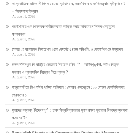
আন্তর্জাতিক আদিবাসী দিবস ২০২৬: ন্যায়বিচার, সমঅধিকার ও জাতিসত্ত্বার স্বীকৃতি চাই
– নিকোলাস বিশ্বাস
August 8, 2026
শরণখোলায় এক শিক্ষককে শারীরিকভাবে লাঞ্ছিত করার অভিযোগে শিক্ষক নেতৃবৃন্দের
মানববন্ধন
August 8, 2026
ঢাকায় ২য় বাংলাদেশ লিবারেশন ওয়ার কোর্সের ৫৪তম কমিশনিং ও ফেলোশিপ ডে উদ্‌যাপন
August 8, 2026
জঙ্গল সলিমপুরে কি রাষ্ট্রের ভেতরেই ‘আরেক রাষ্ট্র ’? : আইনশৃঙ্খলা, অবৈধ বিদ্যুৎ
সংযোগ ও প্রশাসনিক নিয়ন্ত্রণ নিয়ে প্রশ্ন ?
August 8, 2026
যাত্রাবাড়ীতে ডিএনসি’র ঝটিকা অভিযান : সোহাগ এক্সপ্রেসে ১০০ বোতল ফেনসিডিলসহ
গ্রেপ্তার ১
August 8, 2026
ফুয়াদের বক্তব্য ‘বিদ্বেষপূর্ণ’ : ঢাকা বিশ্ববিদ্যালয়ের সুনাম রক্ষায় ফুয়াদের বিরুদ্ধে ব্যবস্থা
চেয়ে নোটিশ
August 7, 2026
Banglalink Stands with Communities During the Monsoon