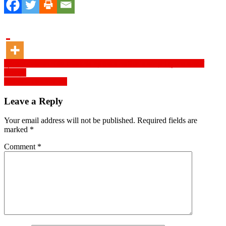
Post
সুইডেনে কোরআন শরিফ পোড়ানোর প্রতিবাদে নড়াইলে’র ধর্মপ্রাণ মুসলিম জনতার
মানবন্ধন
navigation
আর্তনাদ – ফেরদৌসী রুবী
Leave a Reply
Your email address will not be published.
Required fields are
marked
*
Comment
*