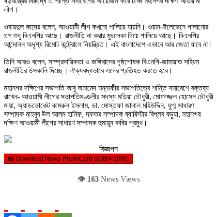
ষড়যন্ত্রের বিরুদ্ধে এ শান্তি সমাবেশের আয়োজন করে ঢাকা মহানগর দক্ষিণ আওয়ামী
লীগ।
ওবায়দুল কাদের বলেন, আওয়ামী লীগ কখনো পালিয়ে যায়নি। ওয়ান-ইলেভেনে পালানোর
গল্প শুধু বিএনপির আছে। রাজনীতি না করার মুচলেকা দিয়ে পালিয়ে আছে। বিএনপির
আন্দোলন অদৃশ্য রিমোট কন্ট্রোলে নিয়ন্ত্রিত। এই বাংলাদেশে এভাবে আর জেতা যাবে না।
তিনি আরও বলেন, সাম্প্রদায়িকতা ও জঙ্গিবাদের পৃষ্ঠপোষক বিএনপি-জামায়াত সহিংস
রাজনীতির উসকানি দিচ্ছে। ঐক্যবদ্ধভাবে এদের প্রতিহত করতে হবে।
মহানগর দক্ষিণের সভাপতি আবু আহমেদ মন্নাফীর সভাপতিত্বে শান্তি সমাবেশে বক্তব্য
রাখেন- আওয়ামী লীগের সভাপতিমণ্ডলীর সদস্য মতিয়া চৌধুরী, মোফাজ্জল হোসেন চৌধুরী
মায়া, অ্যাডভোকেট কামরুল ইসলাম, ডা. মোস্তফা জালাল মহিউদ্দিন, যুগ্ম সাধারণ
সম্পাদক মাহবুব উল আলম হানিফ, দফতর সম্পাদক ব্যারিস্টার বিপ্লব বড়ুয়া, মহানগর
দক্ষিণ আওয়ামী লীগের সাধারণ সম্পাদক হুমায়ূন কবির প্রমুখ।
বিজ্ঞাপন
📸 Download News PhotoCard (1080×1080)
👁️
163
News Views