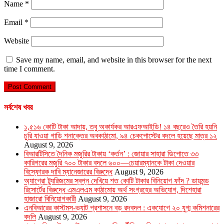
Name
*
Email
*
Website
Save my name, email, and website in this browser for the next
time I comment.
সর্বশেষ খবর
১,৫১৬ কোটি টাকা আদায়, তবু অকার্যকর আরএফআইডি! ১৪ বছরেও তৈরি হয়নি
চুরি যাওয়া গাড়ি শনাক্তের অবকাঠামো, ৯৪ চেকপোস্টের বদলে হয়েছে মাত্র ১২
August 9, 2026
বিআরটিসিতে দৈনিক মজুরির টাকায় ‘কর্তন’ : জোয়ার সাহারা ডিপোতে ৩৩
কারিগরের মজুরি ৭০০ টাকার বদলে ৬০০—চেয়ারম্যানকে টাকা দেওয়ার
বিস্ফোরক দাবি ম্যানেজারের বিরুদ্ধে
August 9, 2026
অ্যাগ্রো ট্যুরিজমের স্বপ্ন দেখিয়ে শত কোটি টাকার বিনিয়োগ ফাঁদ ? ডায়মন্ড
রিসোর্টের বিরুদ্ধে এমএলএম কাঠামোয় অর্থ সংগ্রহের অভিযোগ, দিশেহারা
হাজারো বিনিয়োগকারী
August 9, 2026
এনবিআরের কাস্টমস-ভ্যাট প্রশাসনে বড় রদবদল : একযোগে ২০ যুগ্ম কমিশনারের
বদলি
August 9, 2026