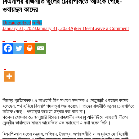
বিএনপির রাজনীতি ভুলের চোরাগলিতে আটকে গেছে-
ওবায়দুল কাদের
Uncategorized
জাতীয়
on
January 31, 2023
January 31, 2023
Ajker Desh
Leave a Comment
বিএনপ
রাজনী
ভুলের
চোরাগ
আটকে
গেছে-
ওবায়দ
কাদের
নিজস্ব প্রতিবেদক ঃ আওয়ামী লীগ সাধারণ সম্পাদক ও সেতুমন্ত্রী ওবায়দুল কাদের
বলেছেন, পথ হারিয়ে বিএনপি পদযাত্রা শুরু করেছে। তাদের রাজনীতি ভুলের চোরাগলিতে
আটকে গেছে। পদযাত্রা করে তা উদ্ধার করা যাবে না।
গতকাল সোমবার ৩০ জানুয়ারি বিকেলে রাজধানীর বঙ্গবন্ধু এভিনিউয়ে আওয়ামী লীগের
কেন্দ্রীয় কার্যালয়ের সামনে আয়োজিত এক সমাবেশে এ কথা বলেন তিনি।
বিএনপি-জামায়াতের সন্ত্রাস, জঙ্গিবাদ, নৈরাজ্য, অপরাজনীতি ও অব্যাহত দেশবিরোধী