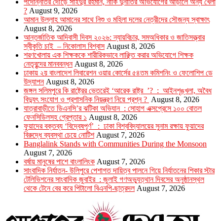
পদোন্নতির দৌড়ে সাইদুর রহমান, নাকি দুর্নীতির অভিযোগের আড়ালে অন্য খেলা
?
August 9, 2026
আমান উল্লাহ আমানের সাথে নিশু ও মহিলা দলের নেত্রীদের সৌজন্য স্বাক্ষাৎ
August 8, 2026
আন্তর্জাতিক আদিবাসী দিবস ২০২৬: ন্যায়বিচার, সমঅধিকার ও জাতিসত্ত্বার
স্বীকৃতি চাই – নিকোলাস বিশ্বাস
August 8, 2026
শরণখোলায় এক শিক্ষককে শারীরিকভাবে লাঞ্ছিত করার অভিযোগে শিক্ষক
নেতৃবৃন্দের মানববন্ধন
August 8, 2026
ঢাকায় ২য় বাংলাদেশ লিবারেশন ওয়ার কোর্সের ৫৪তম কমিশনিং ও ফেলোশিপ ডে
উদ্‌যাপন
August 8, 2026
জঙ্গল সলিমপুরে কি রাষ্ট্রের ভেতরেই ‘আরেক রাষ্ট্র ’? : আইনশৃঙ্খলা, অবৈধ
বিদ্যুৎ সংযোগ ও প্রশাসনিক নিয়ন্ত্রণ নিয়ে প্রশ্ন ?
August 8, 2026
যাত্রাবাড়ীতে ডিএনসি’র ঝটিকা অভিযান : সোহাগ এক্সপ্রেসে ১০০ বোতল
ফেনসিডিলসহ গ্রেপ্তার ১
August 8, 2026
ফুয়াদের বক্তব্য ‘বিদ্বেষপূর্ণ’ : ঢাকা বিশ্ববিদ্যালয়ের সুনাম রক্ষায় ফুয়াদের
বিরুদ্ধে ব্যবস্থা চেয়ে নোটিশ
August 7, 2026
Banglalink Stands with Communities During the Monsoon
August 7, 2026
বর্ষায় মানুষের পাশে বাংলালিংক
August 7, 2026
সাংবাদিক নির্যাতন- উলিপুরে পেশাগত দায়িত্ব পালনে গিয়ে নির্যাতনের শিকার স্টার
টেলিভিশনের সাংবাদিক জুবাইর : জুলাই গণঅভ্যুত্থান দিবসের অনুষ্ঠানস্থল
থেকে টেনে বের করে পিটালো বিএনপি-ছাত্রদল
August 7, 2026