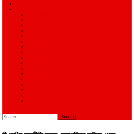
শিক্ষাঙ্গন
অন্যান্য
আইন ও আদালত
অর্থনীতি
বানিজ্য
জীবন-যাপন
সাহিত্য
অনিয়ম-দুর্নীতি
ইতিহাস ঐতিহ্য
উপ-সম্পাদকীয়/মতামত
কর্পোরেট সংবাদ
গ্রাম বাংলার খবর
দুর্ঘটনার সংবাদ
প্রশাসনিক সংবাদ
বিশেষ প্রতিবেদন
মানবিক খবর
সংগঠন সংবাদ
সাহিত্য-সংস্কৃতি
বিবিধ
site mode button
Search
for: