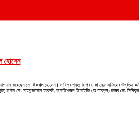
াল হোসেন
 যোগদান করেছেন মো. ইকবাল হোসেন। দায়িত্ব গ্রহণের পর ঢাকা রেঞ্জ অফিসের ঊর্ধ্বতন কর্
ট) জনাব মো. সায়ফুজ্জামান ফারুকী, অ্যাডিশনাল ডিআইজি (অপারেশন্স) জনাব মো. সিদ্দিক