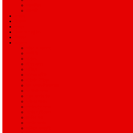
ময়মনসিংহ
রাজশাহী
অপরাধ
বিনোদন
স্বাস্থ্য
বিজ্ঞান ও প্রযুক্তি
শিক্ষাঙ্গন
অন্যান্য
আইন ও আদালত
অর্থনীতি
বানিজ্য
জীবন-যাপন
সাহিত্য
অনিয়ম-দুর্নীতি
ইতিহাস ঐতিহ্য
উপ-সম্পাদকীয়/মতামত
কর্পোরেট সংবাদ
গ্রাম বাংলার খবর
দুর্ঘটনার সংবাদ
প্রশাসনিক সংবাদ
বিশেষ প্রতিবেদন
মানবিক খবর
সংগঠন সংবাদ
সাহিত্য-সংস্কৃতি