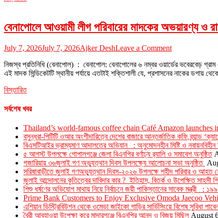
to
save
বেনাপোলে আওয়ামী লীগ পরিবারের মাদকের অভয়ারণ্য ও রাজ
the
nation
on
July 7, 2026
July 7, 2026
Ajker Desh
Leave a Comment
বেনাপোলে
নিজস্ব প্রতিনিধি (বেনাপোল) : বেনাপোল: বেনাপোলের ৬ নম্বর ওয়ার্ডের ভবেরবেড় গ্রাম
আওয়ামী
এই মাদক সিন্ডিকেটটি স্থানীয় পর্যায়ে এতটাই শক্তিশালী যে, প্রশাসনের নাকের ডগায় থ
লীগ
পরিবারের
বিস্তারিত
মাদকের
অভয়ারণ্য
ও
সর্বশেষ খবর
রাজনৈতিক
ছত্রছায়ায়
Thailand’s world-famous coffee chain Café Amazon launches 
‘রেহানা
বসুন্ধরা-পিটিটি ওআর অংশীদারিত্বে দেশের বাজারে আন্তর্জাতিক কফি ব্র্যান্ড ‘ক
পরিবার’
বিএসটিআইর ভ্রাম্যমাণ আদালতের অভিযান : অনুমোদনহীন মিষ্টি ও নবায়নবিহীন দ
সিন্ডিকেট
৫ আগস্ট উপলক্ষে গোপালগঞ্জে জেলা বিএনপির বর্ণাঢ্য র‍্যালি ও সমাবেশ অনুষ্ঠিত
A
গজারিয়ায় ৩৬জুলাই গণ অভ্যুত্থান দিবস উপলক্ষ্যে আলোচনা সভা অনুষ্ঠিত
Aug
সরিষাবাড়ীতে জুলাই গণঅভ্যুত্থান দিবস-২০২৬ উপলক্ষে শহীদ পরিবার ও আহত যোদ
জুলাই আন্দোলনের কৃতিত্বের দাবিদার কার ? ইতিহাস, বিতর্ক ও উপেক্ষিত সাহসী শ
শিশু ধর্ষণের অভিযোগ মাথায় নিয়ে নির্বাচনে জয়ী পাকিস্তানের সাবেক মন্ত্রী : 
Prime Bank Customers to Enjoy Exclusive Omoda Jaecoo Vehicl
এশিয়ান ডিস্ট্রিবিউশন থেকে ওমেডা জাইকো গাড়ির সার্ভিসিংয়ে বিশেষ সুবিধা পাবে
বৈরী আবহাওয়া উপেক্ষা করে মাদারগঞ্জে বিএনপির আনন্দ ও বিজয় মিছিল
August 6