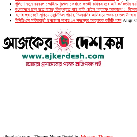
পুলিশে নতুন রদবদল : আইন-শৃঙ্খলা ফেরাতে কতটা কার্যকর হবে আট কর্মকর্তার বদ
​​বাংলাদেশে চালু হতে যাচ্ছে বিশ্বখ্যাত থাই কফি চেইন ‘ক্যাফে আমাজন’ : বিশেষ 
বিশেষ জ্যাকেটে লুকিয়ে ফেন্সিডিল পাচার, ডিএনসির অভিযানে ৩০৯ বোতল উদ্ধার৷
বিসিডিএস সরিষাবাড়ী উপজেলা শাখার ১৭ সদস্যের আহ্বায়ক কমিটি গঠন
August
উপদেষ্টা সম্পাদক : খন্দকার আমিনুর রহমান
সম্পাদক ও প্রকাশক : আমিনুর রহমান বাদশাহ
আইন উপদেষ্টা : এস. এম. দৌলত -ই-খুদা
এ্যাডভোকেট বাংলাদেশ সুপ্রিম কোর্ট।
সম্পাদকীয় ও বাণিজ্যিক কার্যালয়
২৬ বঙ্গবন্ধু অ্যাভিনিউ
ব্যাভিলন সেন্টার (৩য় তলা),ঢাকা ১০০০।
ফোনঃ ০১৭১৫৮৮০২৭৭
সম্পাদক ইমেইল : arbadshah12@gmail.com
arbadshah1975@gmail.com
ইমেইল : ajkerdeshnews@gmail.com
© সর্বস্বত্ব সংরক্ষিত। এই ওয়েবসাইটের কোন লেখা, ছবি, ভিডিও অনুমতি ছাড়া ব্যবহার বেআইনি ।
ajkerdesh.com
|
Theme: News Portal by
Mystery Themes
.