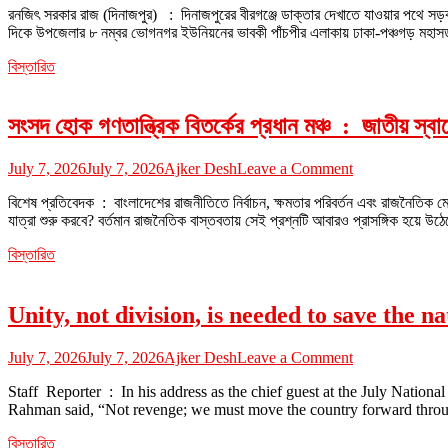
রনজিৎ সরকার রাজ (দিনাজপুর) : দিনাজপুরের বীরগঞ্জে ডাক্তার দেখাতে যাওয়ার পথে স
বীরগঞ্জে
দিকে উপজেলার ৮ নম্বর ভোগনগর ইউনিয়নের ভাবকী পাঁচপীর এলাকায় ঢাকা-পঞ্চগড় মহাস
সড়ক
দুর্ঘটনায়
বিস্তারিত
মা-
ছেলের
মৃত্যু
সংসদ হোক গণতান্ত্রিক বিতর্কের প্রধান মঞ্চ : জাতীয় স্ব
on
July 7, 2026
July 7, 2026
Ajker Desh
Leave a Comment
সংসদ
বিশেষ প্রতিবেদক : বাংলাদেশের রাজনীতিতে নির্বাচন, ক্ষমতার পরিবর্তন এবং রাজনৈতি
হোক
যাত্রা শুরু করবে? বর্তমান রাজনৈতিক বাস্তবতায় সেই প্রশ্নটি আবারও প্রাসঙ্গিক হয়ে উঠ
গণতান্ত্রিক
বিতর্কের
বিস্তারিত
প্রধান
মঞ্চ
:
Unity, not division, is needed to save the na
জাতীয়
স্বার্থে
দলীয়
on
July 7, 2026
July 7, 2026
Ajker Desh
Leave a Comment
বিভাজন
Unity,
নয়,
Staff Reporter : In his address as the chief guest at the July Nation
not
প্রয়োজন
Rahman said, “Not revenge; we must move the country forward through 
division,
জাতীয়
is
ঐক্য
বিস্তারিত
needed