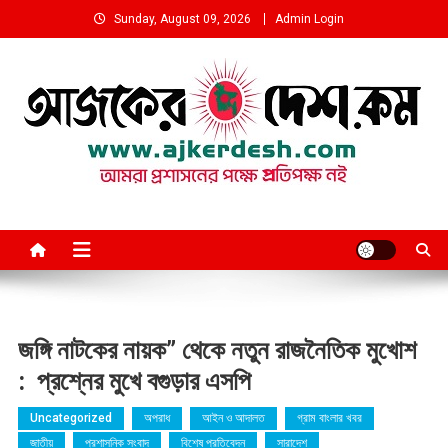
Skip
Sunday, August 09, 2026
Admin Login
to
content
আমরা প্রশাসনের পক্ষে প্রতিপক্ষ নই
জঙ্গি নাটকের নায়ক” থেকে নতুন রাজনৈতিক মুখোশ
: প্রশ্নের মুখে বগুড়ার এসপি
Uncategorized
অপরাধ
আইন ও আদালত
গ্রাম বাংলার খবর
জাতীয়
প্রশাসনিক সংবাদ
বিশেষ প্রতিবেদন
সারাদেশ