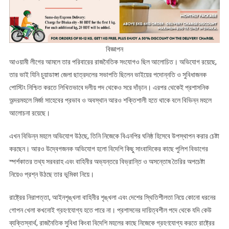
বিজ্ঞাপন
আওয়ামী লীগের আমলে তার পরিবারের রাজনৈতিক সংযোগও ছিল আলোচিত। অভিযোগ রয়েছে,
তার ভাই যিনি চুয়াডাঙ্গা জেলা ছাত্রদলের সভাপতি ছিলেন ভাইয়ের পদোন্নতি ও সুবিধাজনক
পোস্টিং নিশ্চিত করতে লিখিতভাবে দলীয় পদ থেকেও সরে দাঁড়ান। এরপর থেকেই প্রশাসনিক
অন্দরমহলে মির্জা সাহেবের প্রভাব ও অবস্থান আরও শক্তিশালী হতে থাকে বলে বিভিন্ন মহলে
আলোচনা রয়েছে।
এখন বিভিন্ন মহলে অভিযোগ উঠছে, তিনি নিজেকে বিএনপির ঘনিষ্ঠ হিসেবে উপস্থাপন করার চেষ্টা
করছেন। আরও উদ্বেগজনক অভিযোগ হলো বিদেশি কিছু সাংবাদিকের কাছে পুলিশ বিভাগের
স্পর্শকাতর তথ্য সরবরাহ এবং বাহিনীর অভ্যন্তরে বিভ্রান্তি ও অসন্তোষ তৈরির অপচেষ্টা
নিয়েও প্রশ্ন উঠছে তার ভূমিকা নিয়ে।
রাষ্ট্রের নিরাপত্তা, আইনশৃঙ্খলা বাহিনীর শৃঙ্খলা এবং দেশের স্থিতিশীলতা নিয়ে কোনো ধরনের
গোপন খেলা কখনোই গ্রহণযোগ্য হতে পারে না। প্রশাসনের দায়িত্বশীল পদে থেকে যদি কেউ
ব্যক্তিস্বার্থ, রাজনৈতিক সুবিধা কিংবা বিদেশি মহলের কাছে নিজেকে গ্রহণযোগ্য করতে রাষ্ট্রের