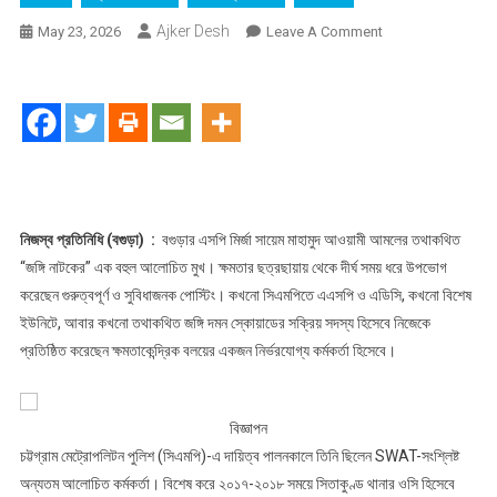
Ajker Desh
On
May 23, 2026
Leave A Comment
জঙ্গি
নাটকের
নায়ক”
থেকে
নতুন
রাজনৈতিক
মুখোশ
:
নিজস্ব প্রতিনিধি (বগুড়া) :
বগুড়ার এসপি মির্জা সায়েম মাহামুদ আওয়ামী আমলের তথাকথিত
প্রশ্নের
“জঙ্গি নাটকের” এক বহুল আলোচিত মুখ। ক্ষমতার ছত্রছায়ায় থেকে দীর্ঘ সময় ধরে উপভোগ
মুখে
করেছেন গুরুত্বপূর্ণ ও সুবিধাজনক পোস্টিং। কখনো সিএমপিতে এএসপি ও এডিসি, কখনো বিশেষ
বগুড়ার
ইউনিটে, আবার কখনো তথাকথিত জঙ্গি দমন স্কোয়াডের সক্রিয় সদস্য হিসেবে নিজেকে
এসপি
প্রতিষ্ঠিত করেছেন ক্ষমতাকেন্দ্রিক বলয়ের একজন নির্ভরযোগ্য কর্মকর্তা হিসেবে।
বিজ্ঞাপন
চট্টগ্রাম মেট্রোপলিটন পুলিশ (সিএমপি)-এ দায়িত্ব পালনকালে তিনি ছিলেন SWAT-সংশ্লিষ্ট
অন্যতম আলোচিত কর্মকর্তা। বিশেষ করে ২০১৭-২০১৮ সময়ে সিতাকুণ্ড থানার ওসি হিসেবে