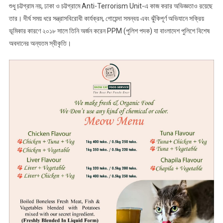
শুধু চট্টগ্রাম নয়, ঢাকা ও চট্টগ্রামে Anti-Terrorism Unit-এ কাজ করার অভিজ্ঞতাও রয়েছে
তার। দীর্ঘ সময় ধরে সন্ত্রাসবিরোধী কার্যক্রম, গোয়েন্দা সমন্বয় এবং ঝুঁকিপূর্ণ অভিযানে সক্রিয়
ভূমিকার কারণে ২০১৮ সালে তিনি অর্জন করেন PPM (পুলিশ পদক) যা বাংলাদেশ পুলিশে বিশেষ
অবদানের অন্যতম স্বীকৃতি।