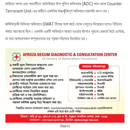
দায়িত্ব পালন এবং পরবর্তীতে অতিরিক্ত উপ-পুলিশ কমিশনার (ADC) পদে থেকে Counter
Terrorism Unit-এর অধীনে একাধিক উচ্চঝুঁকিপূর্ণ অভিযানে সরাসরি অংশ নেন।
জঙ্গিবিরোধী বিভিন্ন অভিযানে SWAT টিমের সঙ্গে মাঠে থেকে নেতৃত্ব দিয়েছেন বলেও বিভিন্ন
সময়ে আলোচনা ছিল। এমনকি একটি অভিযানে আহত হওয়ার ঘটনাও পুরনো রেকর্ডে উঠে এসেছে,
যা তার অপারেশনাল সম্পৃক্ততার বড় প্রমাণ হিসেবে বিবেচিত হয়।
বিজ্ঞাপন