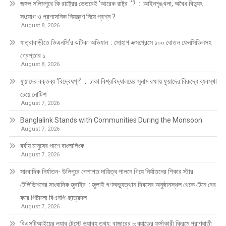
জঙ্গল সলিমপুরে কি রাষ্ট্রের ভেতরেই ‘আরেক রাষ্ট্র ’? : আইনশৃঙ্খলা, অবৈধ বিদ্যুৎ
সংযোগ ও প্রশাসনিক নিয়ন্ত্রণ নিয়ে প্রশ্ন ?
August 8, 2026
যাত্রাবাড়ীতে ডিএনসি’র ঝটিকা অভিযান : সোহাগ এক্সপ্রেসে ১০০ বোতল ফেনসিডিলসহ
গ্রেপ্তার ১
August 8, 2026
ফুয়াদের বক্তব্য ‘বিদ্বেষপূর্ণ’ : ঢাকা বিশ্ববিদ্যালয়ের সুনাম রক্ষায় ফুয়াদের বিরুদ্ধে ব্যবস্থা
চেয়ে নোটিশ
August 7, 2026
Banglalink Stands with Communities During the Monsoon
August 7, 2026
বর্ষায় মানুষের পাশে বাংলালিংক
August 7, 2026
সাংবাদিক নির্যাতন- উলিপুরে পেশাগত দায়িত্ব পালনে গিয়ে নির্যাতনের শিকার স্টার
টেলিভিশনের সাংবাদিক জুবাইর : জুলাই গণঅভ্যুত্থান দিবসের অনুষ্ঠানস্থল থেকে টেনে বের
করে পিটালো বিএনপি-ছাত্রদল
August 7, 2026
বিএসটিআইয়ের ল্যাব টেস্টে ভয়াবহ তথ্য: বাজারের ৮ ব্র্যান্ডের ফর্সাকারী ক্রিমে প্রাণঘাতী