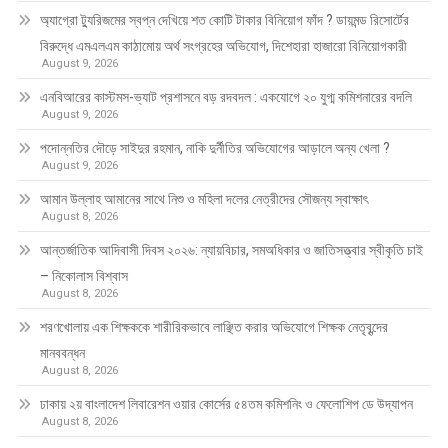
অ্যাগ্রো ট্যুরিজমের স্বপ্ন দেখিয়ে শত কোটি টাকার বিনিয়োগ ফাঁদ ? ডায়মন্ড রিসোর্টের
বিরুদ্ধে এমএলএম কাঠামোয় অর্থ সংগ্রহের অভিযোগ, দিশেহারা হাজারো বিনিয়োগকারী
August 9, 2026
এনবিআরের কাস্টমস-ভ্যাট প্রশাসনে বড় রদবদল : একযোগে ২০ যুগ্ম কমিশনারের বদলি
August 9, 2026
পদোন্নতির দৌড়ে সাইদুর রহমান, নাকি দুর্নীতির অভিযোগের আড়ালে অন্য খেলা ?
August 9, 2026
আমান উল্লাহ আমানের সাথে নিশু ও মহিলা দলের নেত্রীদের সৌজন্য স্বাক্ষাৎ
August 8, 2026
আন্তর্জাতিক আদিবাসী দিবস ২০২৬: ন্যায়বিচার, সমঅধিকার ও জাতিসত্ত্বার স্বীকৃতি চাই
– নিকোলাস বিশ্বাস
August 8, 2026
শরণখোলায় এক শিক্ষককে শারীরিকভাবে লাঞ্ছিত করার অভিযোগে শিক্ষক নেতৃবৃন্দের
মানববন্ধন
August 8, 2026
ঢাকায় ২য় বাংলাদেশ লিবারেশন ওয়ার কোর্সের ৫৪তম কমিশনিং ও ফেলোশিপ ডে উদ্‌যাপন
August 8, 2026