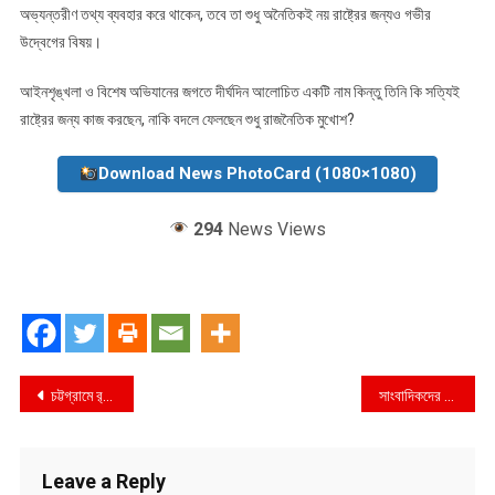
অভ্যন্তরীণ তথ্য ব্যবহার করে থাকেন, তবে তা শুধু অনৈতিকই নয় রাষ্ট্রের জন্যও গভীর
উদ্বেগের বিষয়।
আইনশৃঙ্খলা ও বিশেষ অভিযানের জগতে দীর্ঘদিন আলোচিত একটি নাম কিন্তু তিনি কি সত্যিই
রাষ্ট্রের জন্য কাজ করছেন, নাকি বদলে ফেলছেন শুধু রাজনৈতিক মুখোশ?
Download News PhotoCard (1080×1080)
294
News Views
Post
চট্টগ্রামে র‌্যাবের অভিযানে ২৩ হাজার ৬৬০ পিস ইয়াবা উদ্ধার, কাভার্ড ভ্যান জব্দ
সাংবাদিকদের বিরুদ্ধে মিথ্যা মামলা ও শিশু ধর্ষণ- হত্যার বিচারের দাবিতে রাজশাহীতে মানববন্ধন
navigation
Leave a Reply