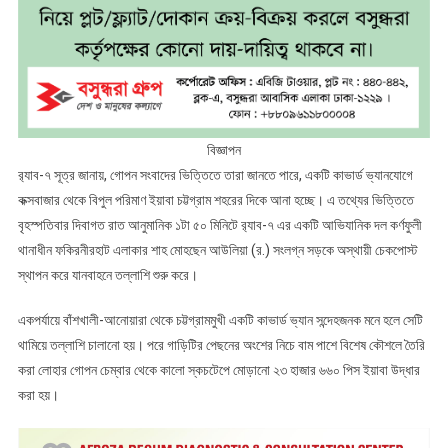
বিজ্ঞাপন
র‌্যাব-৭ সূত্র জানায়, গোপন সংবাদের ভিত্তিতে তারা জানতে পারে, একটি কাভার্ড ভ্যানযোগে
কক্সবাজার থেকে বিপুল পরিমাণ ইয়াবা চট্টগ্রাম শহরের দিকে আনা হচ্ছে। এ তথ্যের ভিত্তিতে
বৃহস্পতিবার দিবাগত রাত আনুমানিক ১টা ৫০ মিনিটে র‌্যাব-৭ এর একটি আভিযানিক দল কর্ণফুলী
থানাধীন ফকিরনীরহাট এলাকার শাহ মোহছেন আউলিয়া (র.) সংলগ্ন সড়কে অস্থায়ী চেকপোস্ট
স্থাপন করে যানবাহনে তল্লাশি শুরু করে।
একপর্যায়ে বাঁশখালী-আনোয়ারা থেকে চট্টগ্রামমুখী একটি কাভার্ড ভ্যান সন্দেহজনক মনে হলে সেটি
থামিয়ে তল্লাশি চালানো হয়। পরে গাড়িটির পেছনের অংশের নিচে বাম পাশে বিশেষ কৌশলে তৈরি
করা লোহার গোপন চেম্বার থেকে কালো স্কচটেপে মোড়ানো ২৩ হাজার ৬৬০ পিস ইয়াবা উদ্ধার
করা হয়।