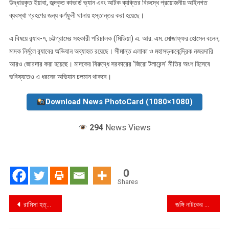
উদ্ধারকৃত ইয়াবা, জব্দকৃত কাভার্ড ভ্যান এবং আটক ব্যক্তির বিরুদ্ধে প্রয়োজনীয় আইনগত
ব্যবস্থা গ্রহণের জন্য কর্ণফুলী থানায় হস্তান্তর করা হয়েছে।
এ বিষয়ে র‌্যাব-৭, চট্টগ্রামের সহকারী পরিচালক (মিডিয়া) এ. আর. এম. মোজাফ্ফর হোসেন বলেন,
মাদক নির্মূলে র‌্যাবের অভিযান অব্যাহত রয়েছে। সীমান্ত এলাকা ও মহাসড়ককেন্দ্রিক নজরদারি
আরও জোরদার করা হয়েছে। মাদকের বিরুদ্ধে সরকারের ‘জিরো টলারেন্স’ নীতির অংশ হিসেবে
ভবিষ্যতেও এ ধরনের অভিযান চলমান থাকবে।
Download News PhotoCard (1080×1080)
294
News Views
0
Shares
Post
রামিসা হত্যার প্রতিবাদে দুর্গাপুরে বিক্ষোভ
জঙ্গি নাটকের নায়ক” থেকে নতুন রাজনৈতিক মুখোশ : প্রশ্নের মুখে বগুড়ার এসপি
navigation