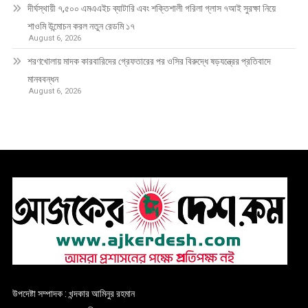
দীর্ঘস্থায়ী ৭,৫০০ এমএএইচ ব্যাটারি এবং শক্তিশালী গরিলা গ্লাস ৭আই সুরক্ষা নিয়ে
শাওমি উন্মোচন করল নতুন রেডমি ১৭
August 6, 2026
শরণখোলায় মাদক কারবারিদের গ্রেফতারের পর ওসির বিরুদ্ধে ষড়যন্ত্রের প্রতিবাদে
মানববন্ধন
August 6, 2026
উপদেষ্টা সম্পাদক : খন্দকার আমিনুর রহমান