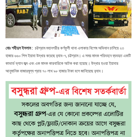
কাভার্ড
ভ্যান
জব্দ
মোঃ শহীদুল ইসলাম :
চট্টগ্রাম মহানগরীর কর্ণফুলী থানা এলাকায় বিশেষ অভিযান চালিয়ে ২৩
হাজার ৬৬০ পিস ইয়াবা উদ্ধার করেছে র‌্যাব-৭, চট্টগ্রাম। এ সময় মাদক পরিবহনে ব্যবহৃত একটি
কাভার্ড ভ্যান জব্দ এবং এক মাদক কারবারিকে আটক করা হয়েছে। উদ্ধার হওয়া ইয়াবার
আনুমানিক বাজারমূল্য প্রায় ৭০ লাখ ৯৮ হাজার টাকা বলে জানিয়েছে র‌্যাব।