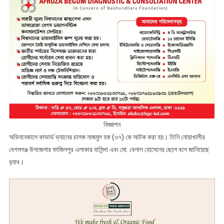
বিজ্ঞাপন
অভিযানকালে কাভার্ড ভ্যানের চালক নাজমুল হক (৩৭) কে আটক করা হয়। তিনি নোয়াখালীর
বেগমগঞ্জ উপজেলার ফাজিলপুর এলাকার বাসিন্দা এবং মো. বেলাল হোসেনের ছেলে বলে জানিয়েছে
র‌্যাব।