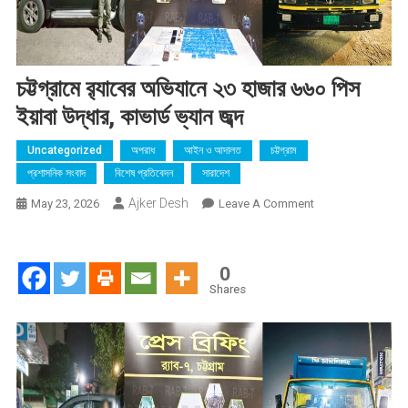
চট্টগ্রামে র‌্যাবের অভিযানে ২৩ হাজার ৬৬০ পিস
ইয়াবা উদ্ধার, কাভার্ড ভ্যান জব্দ
Uncategorized
অপরাধ
আইন ও আদালত
চট্টগ্রাম
প্রশাসনিক সংবাদ
বিশেষ প্রতিবেদন
সারাদেশ
Ajker Desh
On
May 23, 2026
Leave A Comment
চট্টগ্রামে
র‌্যাবের
অভিযানে
0
২৩
Shares
হাজার
৬৬০
পিস
ইয়াবা
উদ্ধার,