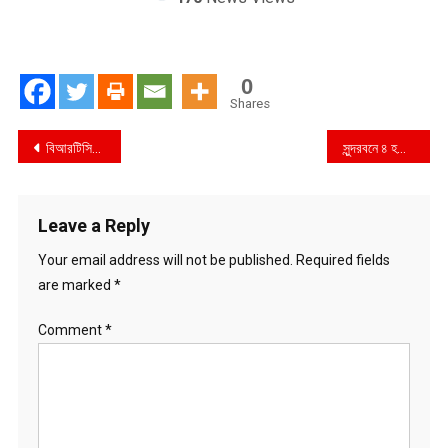
0
Shares
Post
বিআরটিসিতে দুর্নীতির অভিযোগ : রাজনৈতিক প্রভাবে বারবার পার পেয়ে জান , নায়েব আলীর বিরুদ্ধে পুনঃতদন্তের দাবি
সুন্দরবনে ৪ হরিণ শিকারি আটক আড়াই মণ কাঁকড়া ও চারু জব্দ
navigation
Leave a Reply
Your email address will not be published.
Required fields
are marked
*
Comment
*