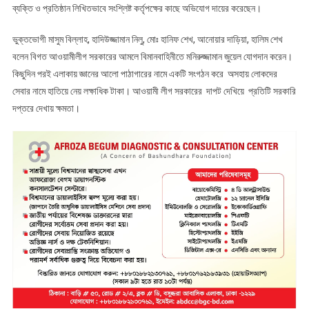
ব্যক্তি ও প্রতিষ্ঠান লিখিতভাবে সংশ্লিষ্ট কর্তৃপক্ষের কাছে অভিযোগ দায়ের করেছেন।
ভুক্তভোগী মাসুম বিল্লাহ, হাদিউজ্জামান নিলু, মোঃ হানিফ শেখ, আনোয়ার দাড়িয়া, হালিম শেখ
বলেন বিগত আওয়ামীলীগ সরকারের আমলে বিমানবাহিনীতে মনিরুজ্জামান জুয়েল যোগদান করেন।
কিছুদিন পরই এলাকায় জ্ঞানের আলো পাঠাগারের নামে একটি সংগঠন করে অসহায় লোকদের
সেবার নামে হাতিয়ে নেয় লক্ষাধিক টাকা। আওয়ামী লীগ সরকারের দাপট দেখিয়ে প্রতিটি সরকারি
দপ্তরে দেখায় ক্ষমতা।