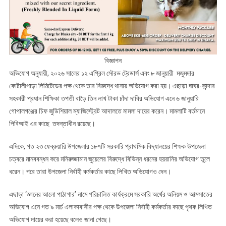
বিজ্ঞাপন
অভিযোগ অনুযায়ী, ২০২৬ সালের ১২ এপ্রিল সৌরভ ট্রেডার্স এবং ৮ জানুয়ারী মজুমদার
কোটালীপাড়া লিমিটেডের পক্ষ থেকে তার বিরুদ্ধে থানায় অভিযোগ করা হয়। এছাড়া ঘাঘর-কান্দার
সহকারী প্রধান শিক্ষিকা তপতী বাড়ৈ তিন লাখ টাকা চাঁদা দাবির অভিযোগ এনে ৬ জানুয়ারি
গোপালগঞ্জের চিফ জুডিশিয়াল ম্যাজিস্ট্রেট আদালতে মামলা দায়ের করেন। মামলাটি বর্তমানে
পিবিআই এর কাছে তদন্তাধীন রয়েছে।
এদিকে, গত ২৩ ফেব্রুয়ারি উপজেলার ১৮৭টি সরকারি প্রাথমিক বিদ্যালয়ের শিক্ষক উপজেলা
চত্বরে মানববন্ধন করে মনিরুজ্জামান জুয়েলের বিরুদ্ধে বিভিন্ন ধরনের হয়রানির অভিযোগ তুলে
ধরেন। পরে তারা উপজেলা নির্বাহী কর্মকর্তার কাছে লিখিত অভিযোগও দেন।
এছাড়া ‘জ্ঞানের আলো পাঠাগার’ নামে পরিচালিত কার্যক্রমে সরকারি অর্থের অনিয়ম ও আত্মসাতের
অভিযোগ এনে গত ৯ মার্চ এলাকাবাসীর পক্ষ থেকে উপজেলা নির্বাহী কর্মকর্তার কাছে পৃথক লিখিত
অভিযোগ দায়ের করা হয়েছে বলেও জানা গেছে।