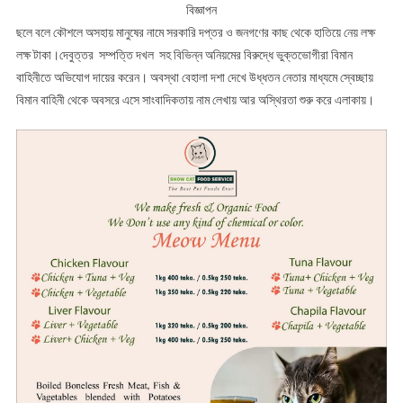
বিজ্ঞাপন
ছলে বলে কৌশলে অসহায় মানুষের নামে সরকারি দপ্তর ও জনগণের কাছ থেকে হাতিয়ে নেয় লক্ষ
লক্ষ টাকা।দেবুত্তর সম্পত্তি দখল সহ বিভিন্ন অনিয়মের বিরুদ্ধে ভুক্তভোগীরা বিমান
বাহিনীতে অভিযোগ দায়ের করেন। অবস্থা বেহালা দশা দেখে উধ্ধতন নেতার মাধ্যমে স্বেচ্ছায়
বিমান বাহিনী থেকে অবসরে এসে সাংবাদিকতায় নাম লেখায় আর অস্থিরতা শুরু করে এলাকায়।