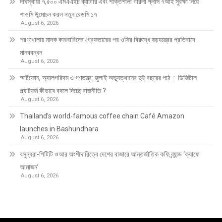
দীর্ঘস্থায়ী ৭,৫০০ এমএএইচ ব্যাটারি এবং শক্তিশালী গরিলা গ্লাস ৭আই সুরক্ষা নিয়ে
শাওমি উন্মোচন করল নতুন রেডমি ১৭
August 6, 2026
শরণখোলায় মাদক কারবারিদের গ্রেফতারের পর ওসির বিরুদ্ধে ষড়যন্ত্রের প্রতিবাদে
মানববন্ধন
August 6, 2026
স্মার্টফোন, অ্যালগরিদম ও গণতন্ত্র: জুলাই অভ্যুত্থানের দুই বছরের পাঠ : ডিজিটাল
প্ল্যাটফর্ম কীভাবে বদলে দিচ্ছে রাজনীতি ?
August 6, 2026
Thailand’s world-famous coffee chain Café Amazon
launches in Bashundhara
August 6, 2026
বসুন্ধরা-পিটিটি ওআর অংশীদারিত্বে দেশের বাজারে আন্তর্জাতিক কফি ব্র্যান্ড ‘ক্যাফে
আমাজন’
August 6, 2026