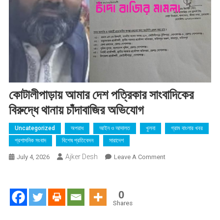
কোটালীপাড়ায় আমার দেশ পত্রিকার সাংবাদিকের
বিরুদ্ধে থানায় চাঁদাবাজির অভিযোগ
Uncategorized
অপরাধ
আইন ও আদালত
খুলনা
গ্রাম বাংলার খবর
প্রশাসনিক সংবাদ
বিশেষ প্রতিবেদন
সারাদেশ
Ajker Desh
On
July 4, 2026
Leave A Comment
কোটালীপাড়ায়
আমার
দেশ
0
পত্রিকার
Shares
সাংবাদিকের