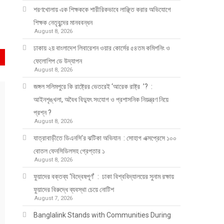
শরণখোলায় এক শিক্ষককে শারীরিকভাবে লাঞ্ছিত করার অভিযোগে
শিক্ষক নেতৃবৃন্দের মানববন্ধন
August 8, 2026
ঢাকায় ২য় বাংলাদেশ লিবারেশন ওয়ার কোর্সের ৫৪তম কমিশনিং ও
ফেলোশিপ ডে উদ্‌যাপন
August 8, 2026
জঙ্গল সলিমপুরে কি রাষ্ট্রের ভেতরেই ‘আরেক রাষ্ট্র ’? :
আইনশৃঙ্খলা, অবৈধ বিদ্যুৎ সংযোগ ও প্রশাসনিক নিয়ন্ত্রণ নিয়ে
প্রশ্ন ?
August 8, 2026
যাত্রাবাড়ীতে ডিএনসি’র ঝটিকা অভিযান : সোহাগ এক্সপ্রেসে ১০০
বোতল ফেনসিডিলসহ গ্রেপ্তার ১
August 8, 2026
ফুয়াদের বক্তব্য ‘বিদ্বেষপূর্ণ’ : ঢাকা বিশ্ববিদ্যালয়ের সুনাম রক্ষায়
ফুয়াদের বিরুদ্ধে ব্যবস্থা চেয়ে নোটিশ
August 7, 2026
Banglalink Stands with Communities During