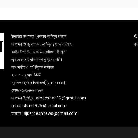
উপদেষ্টা সম্পাদক : খন্দকার আমিনুর রহমান
© 
সম্পাদক ও প্রকাশক : আমিনুর রহমান বাদশাহ
ব্
আইন উপদেষ্টা : এস. এম. দৌলত -ই-খুদা
এ্যাডভোকেট বাংলাদেশ সুপ্রিম কোর্ট।
সম্পাদকীয় ও বাণিজ্যিক কার্যালয়
২৬ বঙ্গবন্ধু অ্যাভিনিউ
ব্যাভিলন সেন্টার (৩য় তলা),ঢাকা ১০০০।
ফোনঃ ০১৭১৫৮৮০২৭৭
সম্পাদক ইমেইল : arbadshah12@gmail.com
arbadshah1975@gmail.com
ইমেইল : ajkerdeshnews@gmail.com