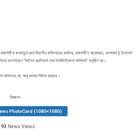
n
জশাহীতে
াইগভ
্যাটফর্মে
বা
জিটাইজেশন
্মশালা
ুষ্ঠিত
 রাজশাহী’র কনফারেন্স রুমে বিভাগীয় কমিশনারের কার্যালয়, রাজশাহী’র আয়োজনে, এসপায়ার টু ইনোভেট
দের অংশগ্রহণে “মাইগভ প্ল্যাটফর্মে সেবা ডিজিটাইজেশন কর্মশালা” অনুষ্ঠিত হয়।
লিশ কমিশনার মো: আবু কালাম সিদ্দিক মহোদয়।
বিজ্ঞাপন
News PhotoCard (1080×1080)
️
93
News Views