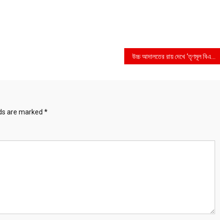
উচ্চ আদালতের রায় দেখে ‘তৃণমূল বিএনপি’ নামক দলকে নিবন্ধন দেওয়ার বিষয়ে সিদ্ধান্ত- নির্বাচন কমিশনার মো. আলমগীর
lds are marked
*