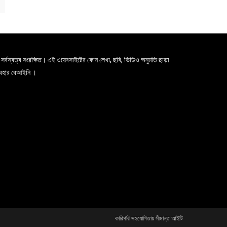
সর্বস্বত্ব সংরক্ষিত। এই ওয়েবসাইটের কোন লেখা, ছবি, ভিডিও অনুমতি ছাড়া
যবহার বেআইনি ।
কারিগরি সহযোগিতায় সীমান্ত আইটি