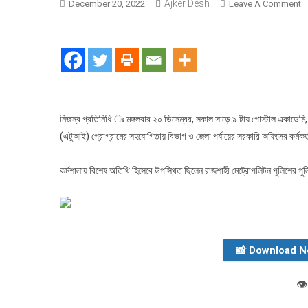
Ajker Desh
O
December 20, 2022
Leave A Comment
রা
ম
প্ল
সে
ডি
কর
অন
নিজস্ব প্রতিনিধি ঃ মঙ্গলবার ২০ ডিসেম্বর, সকাল সাড়ে ৯ টায় পোস্টাল একাডেমি,
(এটুআই) প্রোগ্রামের সহযোগিতায় বিভাগ ও জেলা পর্যায়ের সরকারি অফিসের কর্মকর্তা
কর্মশালায় বিশেষ অতিথি হিসেবে উপস্থিত ছিলেন রাজশাহী মেট্রোপলিটন পুলিশের পু
📸 Download 
👁