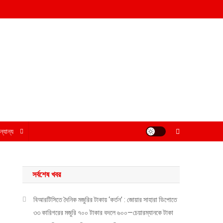
্যান্য
সর্বশেষ খবর
বিআরটিসিতে দৈনিক মজুরির টাকায় ‘কর্তন’ : জোয়ার সাহারা ডিপোতে
৩৩ কারিগরের মজুরি ৭০০ টাকার বদলে ৬০০—চেয়ারম্যানকে টাকা