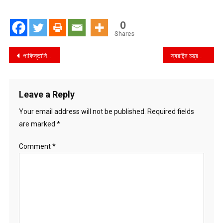
0
Shares
Post
পাকিস্তানি গোয়েন্দা সংস্থা আইএসআই এর বিরুদ্ধে বিক্ষোভ
স্বরাষ্ট্র মন্ত্রণালয়ের জননিরাপত্তা বিভাগের উপ-সচিব এর সাথে কেএমপি’র পুলিশ কমিশনারের সৌজন্য সাক্ষাৎ
navigation
Leave a Reply
Your email address will not be published.
Required fields
are marked
*
Comment
*