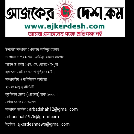
উপদেষ্টা সম্পাদক : খন্দকার আমিনুর রহমান
সম্পাদক ও প্রকাশক : আমিনুর রহমান বাদশাহ
আইন উপদেষ্টা : এস. এম. দৌলত -ই-খুদা
এ্যাডভোকেট বাংলাদেশ সুপ্রিম কোর্ট।
সম্পাদকীয় ও বাণিজ্যিক কার্যালয়
২৬ বঙ্গবন্ধু অ্যাভিনিউ
ব্যাভিলন সেন্টার (৩য় তলা),ঢাকা ১০০০।
ফোনঃ ০১৭১৫৮৮০২৭৭
সম্পাদক ইমেইল : arbadshah12@gmail.com
arbadshah1975@gmail.com
ইমেইল : ajkerdeshnews@gmail.com