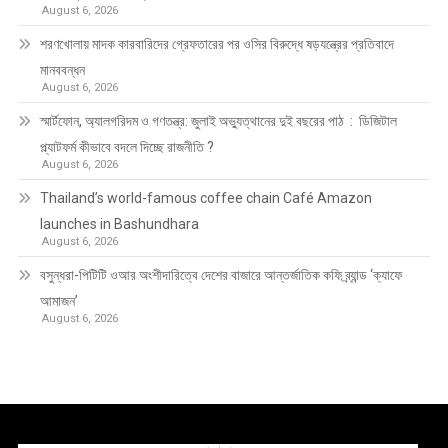
August 6, 2026
শরণখোলায় মাদক কারবারিদের গ্রেফতারের পর ওসির বিরুদ্ধে ষড়যন্ত্রের প্রতিবাদে
মানববন্ধন
August 6, 2026
স্মার্টফোন, অ্যালগরিদম ও গণতন্ত্র: জুলাই অভ্যুত্থানের দুই বছরের পাঠ : ডিজিটাল
প্ল্যাটফর্ম কীভাবে বদলে দিচ্ছে রাজনীতি ?
August 6, 2026
Thailand’s world-famous coffee chain Café Amazon
launches in Bashundhara
August 6, 2026
বসুন্ধরা-পিটিটি ওআর অংশীদারিত্বে দেশের বাজারে আন্তর্জাতিক কফি ব্র্যান্ড ‘ক্যাফে
আমাজন’
August 6, 2026