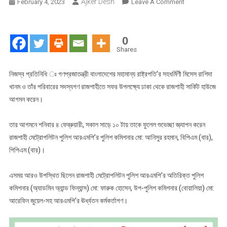
Ajker Desh
On
February 4, 2023
Leave A Comment
মহামান্য
রাষ্ট্রপতি’র
সহধর্মিণীকে
0
আরএমপি’র
Shares
পুলিশ
কমিশনারের
নিজস্ব প্রতিনিধি ঃ গণপ্রজাতন্ত্রী বাংলাদেশের মহামান্য রাষ্ট্রপতি’র সহধর্মিণী মিসেস রাশিদা
ফুলেল
খানম ও তাঁর পরিবারের সদস্যগণ রাজশাহীতে সফর উপলক্ষ্যে ঢাকা থেকে রাজশাহী সার্কিট হাউজে
শুভেচ্ছা
আগমন করেন।
জ্ঞ্যাপন
তার আগমনে শনিবার ৪ ফেব্রুয়ারী, সকাল সাড়ে ১০ টায় তাকে ফুলেল শুভেচ্ছা জ্ঞ্যাপন করেন
রাজশাহী মেট্রোপলিটন পুলিশ আরএমপি’র পুলিশ কমিশনার মো: আনিসুর রহমান, বিপিএম (বার),
পিপিএম (বার)।
এসময় আরও উপস্থিত ছিলেন রাজশাহী মেট্রোপলিটন পুলিশ আরএমপি’র অতিরিক্ত পুলিশ
কমিশনার (অ্যাডমিন অ্যান্ড ফিন্যান্স) মো: ফারুক হোসেন, উপ-পুলিশ কমিশনার (বোয়ালিয়া) মো:
আরেফিন জুয়েল-সহ আরএমপি’র ঊর্ধ্বতন কর্মকর্তাগণ।