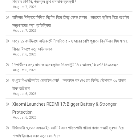
মাত্রার মার্কারি, প্রশ্নের মুখে তদারকি ব্যবস্থা !
August 7, 2026
হাসিনার দিল্লিতে মিডিয়া ব্রিফিং ঘিরে তীব্র ক্ষোভ ঢাকার : ভারতের ভূমিকা নিয়ে পররাষ্ট্র
মন্ত্রণালয়ের কড়া প্রতিক্রিয়া
August 7, 2026
মাত্র ১১ কার্যদিবসে হাইকোর্টে নিষ্পত্তি ৫০ হাজারের বেশি পুরাতন ক্রিমিনাল মিস মামলা,
বিচার বিভাগে নতুন মাইলফলক
August 6, 2026
শিক্ষার্থীদের জন্য দারাজে এক্সক্লুসিভ ডিসকাউন্ট নিয়ে আসছে রিয়েলমি সি১০০এক্স
August 6, 2026
রংপুরে বিএসটিআইর মোবাইল কোর্ট : অকটেনে কম দেওয়ায় ফিলিং স্টেশনকে ৩০ হাজার
টাকা জরিমানা
August 6, 2026
Xiaomi Launches REDMI 17: Bigger Battery & Stronger
Protection
August 6, 2026
দীর্ঘস্থায়ী ৭,৫০০ এমএএইচ ব্যাটারি এবং শক্তিশালী গরিলা গ্লাস ৭আই সুরক্ষা নিয়ে
শাওমি উন্মোচন করল নতুন রেডমি ১৭