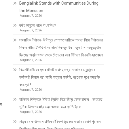
Banglalink Stands with Communities During
the Monsoon
August 7, 2026
বর্ষায় মানুষের পাশে বাংলালিংক
August 7, 2026
সাংবাদিক নির্যাতন- উলিপুরে পেশাগত দায়িত্ব পালনে গিয়ে নির্যাতনের
শিকার স্টার টেলিভিশনের সাংবাদিক জুবাইর : জুলাই গণঅভ্যুত্থান
দিবসের অনুষ্ঠানস্থল থেকে টেনে বের করে পিটালো বিএনপি-ছাত্রদল
August 7, 2026
বিএসটিআইয়ের ল্যাব টেস্টে ভয়াবহ তথ্য: বাজারের ৮ ব্র্যান্ডের
ফর্সাকারী ক্রিমে প্রাণঘাতী মাত্রার মার্কারি, প্রশ্নের মুখে তদারকি
ব্যবস্থা !
August 7, 2026
হাসিনার দিল্লিতে মিডিয়া ব্রিফিং ঘিরে তীব্র ক্ষোভ ঢাকার : ভারতের
জে
ভূমিকা নিয়ে পররাষ্ট্র মন্ত্রণালয়ের কড়া প্রতিক্রিয়া
August 7, 2026
মাত্র ১১ কার্যদিবসে হাইকোর্টে নিষ্পত্তি ৫০ হাজারের বেশি পুরাতন