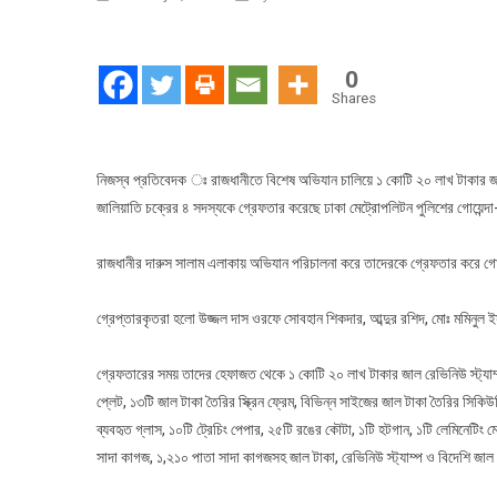
১
কোট
২০
0
লাখ
Shares
টাক
জা
রেভ
নিজস্ব প্রতিবেদক ঃ রাজধানীতে বিশেষ অভিযান চালিয়ে ১ কোটি ২০ লাখ টাকার জাল র
স্ট্
জালিয়াতি চক্রের ৪ সদস্যকে গ্রেফতার করেছে ঢাকা মেট্রোপলিটন পুলিশের গোয়েন্
২৭
লাখ
রাজধানীর দারুস সালাম এলাকায় অভিযান পরিচালনা করে তাদেরকে গ্রেফতার করে গোয়
টাক
জা
গ্রেপ্তারকৃতরা হলো উজ্জল দাস ওরফে সোবহান শিকদার, আব্দুর রশিদ, মোঃ মমিনু
নো
ও
গ্রেফতারের সময় তাদের হেফাজত থেকে ১ কোটি ২০ লাখ টাকার জাল রেভিনিউ স্ট্যাম্
বিপু
প্লেট, ১৩টি জাল টাকা তৈরির স্ক্রিন ফ্রেম, বিভিন্ন সাইজের জাল টাকা তৈরির সিকিউ
পরি
সরঞ
ব্যবহৃত গ্লাস, ১০টি ট্রেচিং পেপার, ২৫টি রঙের কৌটা, ১টি হটগান, ১টি লেমিনেটিং মে
গ্র
সাদা কাগজ, ১,২১০ পাতা সাদা কাগজসহ জাল টাকা, রেভিনিউ স্ট্যাম্প ও বিদেশি জাল
৪