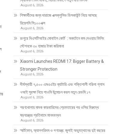
ক্রিমিনাল মিস মামলা, বিচার বিভাগে নতুন মাইলফলক
August 6, 2026
শিক্ষার্থীদের জন্য দারাজে এক্সক্লুসিভ ডিসকাউন্ট নিয়ে আসছে
রিয়েলমি সি১০০এক্স
তা
August 6, 2026
রংপুরে বিএসটিআইর মোবাইল কোর্ট : অকটেনে কম দেওয়ায় ফিলিং
স্টেশনকে ৩০ হাজার টাকা জরিমানা
ুল
August 6, 2026
Xiaomi Launches REDMI 17: Bigger Battery &
Stronger Protection
ল
August 6, 2026
দীর্ঘস্থায়ী ৭,৫০০ এমএএইচ ব্যাটারি এবং শক্তিশালী গরিলা গ্লাস
৭আই সুরক্ষা নিয়ে শাওমি উন্মোচন করল নতুন রেডমি ১৭
রায়
August 6, 2026
শরণখোলায় মাদক কারবারিদের গ্রেফতারের পর ওসির বিরুদ্ধে
ষড়যন্ত্রের প্রতিবাদে মানববন্ধন
August 6, 2026
স্মার্টফোন, অ্যালগরিদম ও গণতন্ত্র: জুলাই অভ্যুত্থানের দুই বছরের