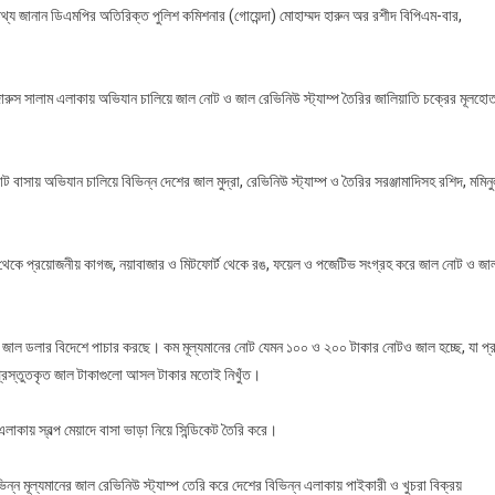
 তথ্য জানান ডিএমপির অতিরিক্ত পুলিশ কমিশনার (গোয়েন্দা) মোহাম্মদ হারুন অর রশীদ বিপিএম-বার,
েফতার
ারুস সালাম এলাকায় অভিযান চালিয়ে জাল নোট ও জাল রেভিনিউ স্ট্যাম্প তৈরির জালিয়াতি চক্রের মূলহো
বাসায় অভিযান চালিয়ে বিভিন্ন দেশের জাল মুদ্রা, রেভিনিউ স্ট্যাম্প ও তৈরির সরঞ্জামাদিসহ রশিদ, মমিন
ঝিল থেকে প্রয়োজনীয় কাগজ, নয়াবাজার ও মিটফোর্ট থেকে রঙ, ফয়েল ও পজেটিভ সংগ্রহ করে জাল নোট ও জা
িন জাল ডলার বিদেশে পাচার করছে। কম মূল্যমানের নোট যেমন ১০০ ও ২০০ টাকার নোটও জাল হচ্ছে, যা প্
প্রস্তুতকৃত জাল টাকাগুলো আসল টাকার মতোই নিখুঁত।
াকায় স্বল্প মেয়াদে বাসা ভাড়া নিয়ে সিন্ডিকেট তৈরি করে।
ভিন্ন মূল্যমানের জাল রেভিনিউ স্ট্যাম্প তেরি করে দেশের বিভিন্ন এলাকায় পাইকারী ও খুচরা বিক্রয়