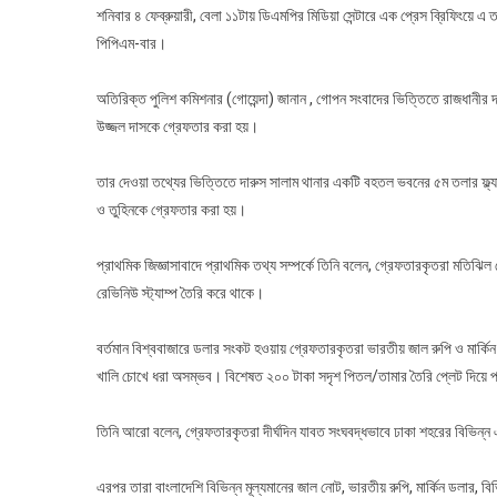
জন
শনিবার ৪ ফেব্রুয়ারী, বেলা ১১টায় ডিএমপির মিডিয়া সেন্টারে এক প্রেস ব্রিফিংয়ে এ
গ্র
পিপিএম-বার।
অতিরিক্ত পুলিশ কমিশনার (গোয়েন্দা) জানান , গোপন সংবাদের ভিত্তিতে রাজধানীর দ
উজ্জল দাসকে গ্রেফতার করা হয়।
তার দেওয়া তথ্যের ভিত্তিতে দারুস সালাম থানার একটি বহতল ভবনের ৫ম তলার ফ্ল্যাট 
ও তুহিনকে গ্রেফতার করা হয়।
প্রাথমিক জিজ্ঞাসাবাদে প্রাথমিক তথ্য সম্পর্কে তিনি বলেন, গ্রেফতারকৃতরা মতি
রেভিনিউ স্ট্যাম্প তৈরি করে থাকে।
বর্তমান বিশ্ববাজারে ডলার সংকট হওয়ায় গ্রেফতারকৃতরা ভারতীয় জাল রুপি ও মার্ক
খালি চোখে ধরা অসম্ভব। বিশেষত ২০০ টাকা সদৃশ পিতল/তামার তৈরি প্লেট দিয়ে 
তিনি আরো বলেন, গ্রেফতারকৃতরা দীর্ঘদিন যাবত সংঘবদ্ধভাবে ঢাকা শহরের বিভিন্ন এল
এরপর তারা বাংলাদেশি বিভিন্ন মূল্যমানের জাল নোট, ভারতীয় রুপি, মার্কিন ডলার, বি