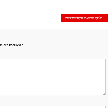
পাঁচ হাজার বছরের বাঙালিকে স্বাধীনতা এনে দিয়ে জাতির পিতা রয়েছেন অমর হয়ে —বঙ্গবন্ধু উৎসবে তথ্যমন্ত্রী
lds are marked
*