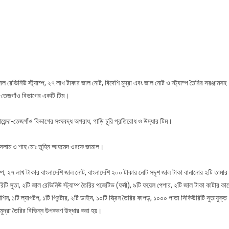
ি
ার
ল
িনিউ
েভিনিউ স্ট্যাম্প, ২৭ লাখ টাকার জাল নোট, বিদেশি মুদ্রা এবং জাল নোট ও স্ট্যাম্প তৈরির সরঞ্জামসহ
যাম্প,
দা-তেজগাঁও বিভাগের একটি টিম।
েন্দা-তেজগাঁও বিভাগের সংঘবদ্ধ অপরাধ, গাড়ি চুরি প্রতিরোধ ও উদ্ধার টিম।
ার
ল
ল ইসলাম ও শাহ মোঃ তুহিন আহমেদ ওরফে জামাল।
ট
প, ২৭ লাখ টাকার বাংলাদেশি জাল নোট, বাংলাদেশি ২০০ টাকার নোট সদৃশ জাল টাকা বানানোর ২টি তামার
ল
রিটি সুতা, ২টি জাল রেভিনিউ স্ট্যাম্প তৈরির পজেটিভ (ফর্মা), ৯টি ফয়েল পেপার, ২টি জাল টাকা কাটার কা
মাণ
্জামসহ
শিন, ১টি ল্যাপটপ, ১টি প্রিন্টার, ২টি ডাইস, ১০টি স্ক্রিন তৈরির কাপড়, ১০০০ পাতা সিকিউরিটি সুতাযুক্ত
েফতার
 মুদ্রা তৈরির বিভিন্ন উপকরণ উদ্ধার করা হয়।