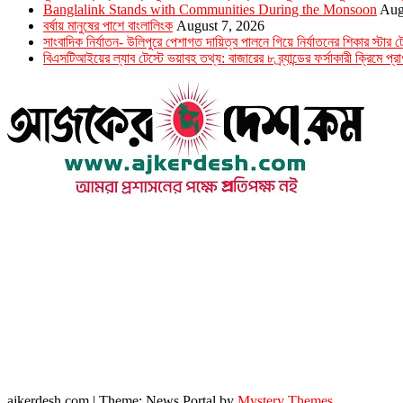
Banglalink Stands with Communities During the Monsoon
Aug
বর্ষায় মানুষের পাশে বাংলালিংক
August 7, 2026
সাংবাদিক নির্যাতন- উলিপুরে পেশাগত দায়িত্ব পালনে গিয়ে নির্যাতনের শিকার স্ট
বিএসটিআইয়ের ল্যাব টেস্টে ভয়াবহ তথ্য: বাজারের ৮ ব্র্যান্ডের ফর্সাকারী ক্রিমে প্রাণ
উপদেষ্টা সম্পাদক : খন্দকার আমিনুর রহমান
সম্পাদক ও প্রকাশক : আমিনুর রহমান বাদশাহ
আইন উপদেষ্টা : এস. এম. দৌলত -ই-খুদা
এ্যাডভোকেট বাংলাদেশ সুপ্রিম কোর্ট।
সম্পাদকীয় ও বাণিজ্যিক কার্যালয়
২৬ বঙ্গবন্ধু অ্যাভিনিউ
ব্যাভিলন সেন্টার (৩য় তলা),ঢাকা ১০০০।
ফোনঃ ০১৭১৫৮৮০২৭৭
সম্পাদক ইমেইল : arbadshah12@gmail.com
arbadshah1975@gmail.com
ইমেইল : ajkerdeshnews@gmail.com
© সর্বস্বত্ব সংরক্ষিত। এই ওয়েবসাইটের কোন লেখা, ছবি, ভিডিও অনুমতি ছাড়া ব্যবহার বেআইনি ।
ajkerdesh.com
|
Theme: News Portal by
Mystery Themes
.