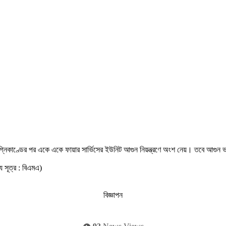
তীয়
যোগে
লাদেশ
রিক
িনী
্নিকাণ্ডের পর একে একে ফায়ার সার্ভিসের ইউনিট আগুন নিয়ন্ত্রণে অংশ নেয়। তবে আগুন
য সূত্র : বিএমএ)
বিজ্ঞাপন