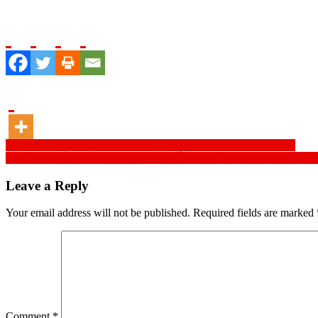
Post
নিরাপদ খাদ্য কর্তৃপক্ষ কর্তৃক মালিবাগের “স্বপ্ন” সুপার শপে মোবাইল কোর্ট পরিচালনা
আগামী নির্বাচনে খালেদা জিয়া অংশগ্রহণ করতে পারবে না– আইন,বিচার ও সংসদ বিষয়ক মন্ত
navigation
Leave a Reply
Your email address will not be published.
Required fields are marked
Comment
*