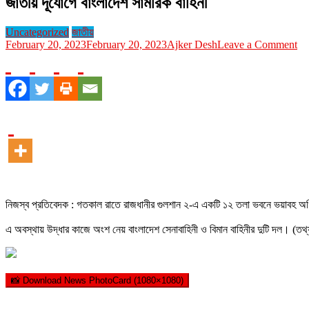
জাতীয় দূর্যোগে বাংলাদেশ সামরিক বাহিনী
Uncategorized
জাতীয়
on
February 20, 2023
February 20, 2023
Ajker Desh
Leave a Comment
জা
দূর্
বাং
সাম
বাহ
নিজস্ব প্রতিবেদক : গতকাল রাতে রাজধানীর গুলশান ২-এ একটি ১২ তলা ভবনে ভয়াবহ অগ
এ অবস্থায় উদ্ধার কাজে অংশ নেয় বাংলাদেশ সেনাবাহিনী ও বিমান বাহিনীর দুটি দল। (তথ্
📸 Download News PhotoCard (1080×1080)