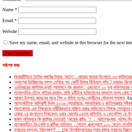
Name
*
Email
*
Website
Save my name, email, and website in this browser for the next ti
সর্বশেষ খবর
বিআরটিসিতে দৈনিক মজুরির টাকায় ‘কর্তন’ : জোয়ার সাহারা ডিপোতে ৩৩ কারিগরের
অ্যাগ্রো ট্যুরিজমের স্বপ্ন দেখিয়ে শত কোটি টাকার বিনিয়োগ ফাঁদ ? ডায়মন্ড রি
এনবিআরের কাস্টমস-ভ্যাট প্রশাসনে বড় রদবদল : একযোগে ২০ যুগ্ম কমিশনারের 
পদোন্নতির দৌড়ে সাইদুর রহমান, নাকি দুর্নীতির অভিযোগের আড়ালে অন্য খেলা ?
আমান উল্লাহ আমানের সাথে নিশু ও মহিলা দলের নেত্রীদের সৌজন্য স্বাক্ষাৎ
Au
আন্তর্জাতিক আদিবাসী দিবস ২০২৬: ন্যায়বিচার, সমঅধিকার ও জাতিসত্ত্বার স্বীক
শরণখোলায় এক শিক্ষককে শারীরিকভাবে লাঞ্ছিত করার অভিযোগে শিক্ষক নেতৃবৃন্দের 
ঢাকায় ২য় বাংলাদেশ লিবারেশন ওয়ার কোর্সের ৫৪তম কমিশনিং ও ফেলোশিপ ডে উদ্
জঙ্গল সলিমপুরে কি রাষ্ট্রের ভেতরেই ‘আরেক রাষ্ট্র ’? : আইনশৃঙ্খলা, অবৈধ বিদ্
যাত্রাবাড়ীতে ডিএনসি’র ঝটিকা অভিযান : সোহাগ এক্সপ্রেসে ১০০ বোতল ফেনসি
ফুয়াদের বক্তব্য ‘বিদ্বেষপূর্ণ’ : ঢাকা বিশ্ববিদ্যালয়ের সুনাম রক্ষায় ফুয়াদের বিরুদ