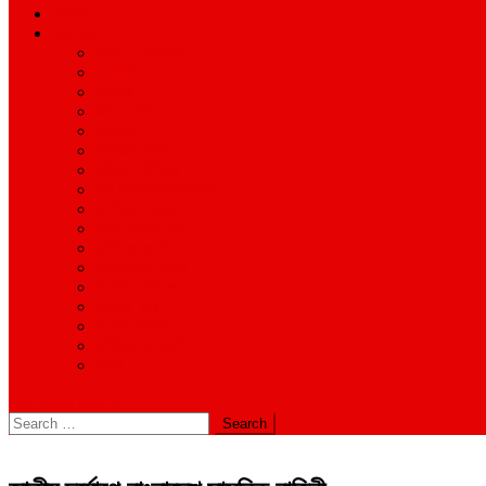
শিক্ষাঙ্গন
অন্যান্য
আইন ও আদালত
অর্থনীতি
বানিজ্য
জীবন-যাপন
সাহিত্য
অনিয়ম-দুর্নীতি
ইতিহাস ঐতিহ্য
উপ-সম্পাদকীয়/মতামত
কর্পোরেট সংবাদ
গ্রাম বাংলার খবর
দুর্ঘটনার সংবাদ
প্রশাসনিক সংবাদ
বিশেষ প্রতিবেদন
মানবিক খবর
সংগঠন সংবাদ
সাহিত্য-সংস্কৃতি
বিবিধ
site mode button
Search
for: