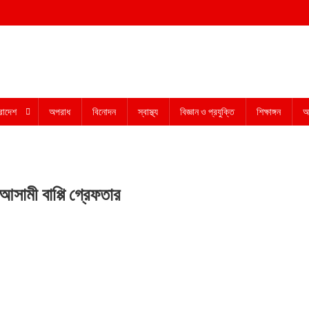
রাদেশ
অপরাধ
বিনোদন
স্বাস্থ্য
বিজ্ঞান ও প্রযুক্তি
শিক্ষাঙ্গন
অন
আসামী বাপ্পি গ্রেফতার
ল্যকর
ল
া
ার