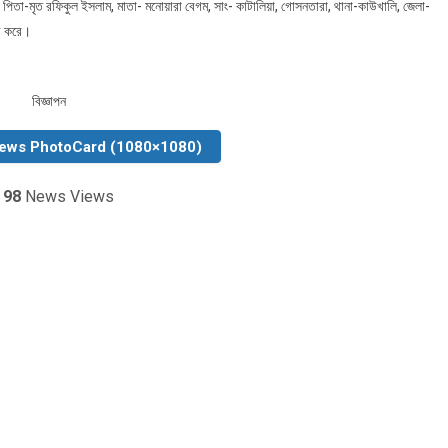
২৫), পিতা-মৃত রফিকুল ইসলাম, মাতা- মনোয়ারা বেগম, সাং- কাটালিয়া, গোসনতারা, থানা-কাউখালি, জেলা-
ুর করে।
বিজ্ঞাপন
News PhotoCard (1080×1080)
️
98
News Views