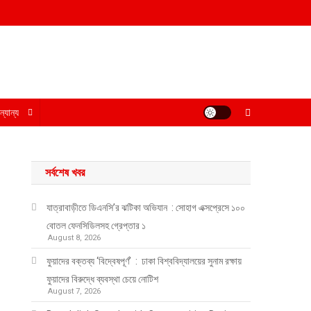
্যান্য
সর্বশেষ খবর
যাত্রাবাড়ীতে ডিএনসি’র ঝটিকা অভিযান : সোহাগ এক্সপ্রেসে ১০০
বোতল ফেনসিডিলসহ গ্রেপ্তার ১
August 8, 2026
ফুয়াদের বক্তব্য ‘বিদ্বেষপূর্ণ’ : ঢাকা বিশ্ববিদ্যালয়ের সুনাম রক্ষায়
ফুয়াদের বিরুদ্ধে ব্যবস্থা চেয়ে নোটিশ
August 7, 2026