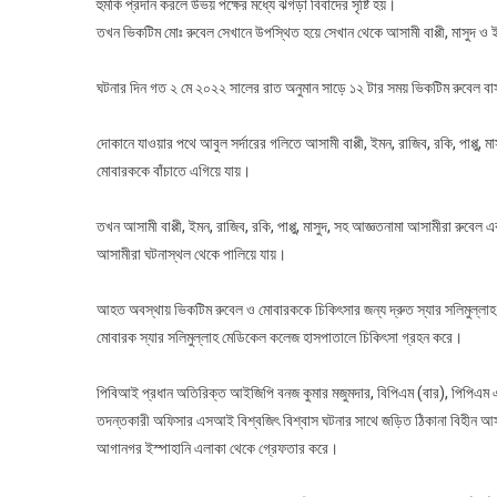
হুমকি প্রদান করলে উভয় পক্ষের মধ্যে ঝগড়া বিবাদের সৃষ্টি হয়।
তখন ভিকটিম মোঃ রুবেল সেখানে উপস্থিত হয়ে সেখান থেকে আসামী বাপ্পী, মাসুদ ও
ঘটনার দিন গত ২ মে ২০২২ সালের রাত অনুমান সাড়ে ১২ টার সময় ভিকটিম রুবেল বা
দোকানে যাওয়ার পথে আবুল সর্দারের গলিতে আসামী বাপ্পী, ইমন, রাজিব, রকি, পাপ্পু,
মোবারককে বাঁচাতে এগিয়ে যায়।
তখন আসামী বাপ্পী, ইমন, রাজিব, রকি, পাপ্পু, মাসুদ, সহ আজ্ঞতনামা আসামীরা রু
আসামীরা ঘটনাস্থল থেকে পালিয়ে যায়।
আহত অবস্থায় ভিকটিম রুবেল ও মোবারককে চিকিৎসার জন্য দ্রুত স্যার সলিমুল্লা
মোবারক স্যার সলিমুল্লাহ মেডিকেল কলেজ হাসপাতালে চিকিৎসা গ্রহন করে।
পিবিআই প্রধান অতিরিক্ত আইজিপি বনজ কুমার মজুমদার, বিপিএম (বার), পিপিএম এর স
তদন্তকারী অফিসার এসআই বিশ্বজিৎ বিশ্বাস ঘটনার সাথে জড়িত ঠিকানা বিহীন আসামী
আগানগর ইস্পাহানি এলাকা থেকে গ্রেফতার করে।