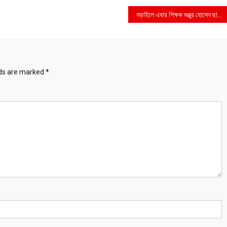
নড়াইলে এবার শিক্ষক মঞ্জুর হোসেন ছাত্রদের ভয় দেখিয়ে সাংবাদিকের বিরুদ্ধে আন্দোলন,নেপথ্যে কোচিং বাণিজ্য
lds are marked
*