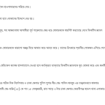
 ইমন হাওলাদারদের সরিয়ে দেয়।
সা হতে দোকানের উদ্দেশে বের হয়।
 মাসুদ, সহ আজ্ঞতনামা আসামীরা পূর্ব শত্রুতার জের ধরে মোবারককে মারপিট করতেছে দেখে ভিকটিম রুবেল
বেল এবং মোবারককে ধারালো অস্ত্র দিয়ে আঘাত করে আহত করে। তাদের চিৎকারে স্থানীয় লোকজন এগিয়ে গেল
হ মেডিকেল কলেজ হাসপাতালে নেওয়া হলে কর্তব্যরত ডাক্তার ভিকটিম রুবেলকে মৃত ঘোষনা করে এবং জখম
ঠিক দিক নির্দেশনায় ও ঢাকা জেলার পুলিশ সুপার মীর মোঃ শাফিন মাহমুদ এর তত্ত্বাবধানে মামলার
 মোঃ বাপ্পি (২৫) কে গত ১৫ ফেব্রুয়ারী, রাত সাড়ে ৩ টায় ঢাকা জেলার কেরানীগঞ্জ মডেল থানা এলাকার