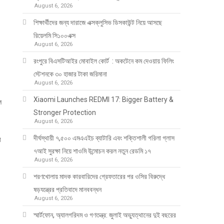
August 6, 2026
শিক্ষার্থীদের জন্য দারাজে এক্সক্লুসিভ ডিসকাউন্ট নিয়ে আসছে
রিয়েলমি সি১০০এক্স
August 6, 2026
রংপুরে বিএসটিআইর মোবাইল কোর্ট : অকটেনে কম দেওয়ায় ফিলিং
স্টেশনকে ৩০ হাজার টাকা জরিমানা
August 6, 2026
Xiaomi Launches REDMI 17: Bigger Battery &
ে
Stronger Protection
August 6, 2026
দীর্ঘস্থায়ী ৭,৫০০ এমএএইচ ব্যাটারি এবং শক্তিশালী গরিলা গ্লাস
ী
৭আই সুরক্ষা নিয়ে শাওমি উন্মোচন করল নতুন রেডমি ১৭
August 6, 2026
শরণখোলায় মাদক কারবারিদের গ্রেফতারের পর ওসির বিরুদ্ধে
ষড়যন্ত্রের প্রতিবাদে মানববন্ধন
August 6, 2026
স্মার্টফোন, অ্যালগরিদম ও গণতন্ত্র: জুলাই অভ্যুত্থানের দুই বছরের