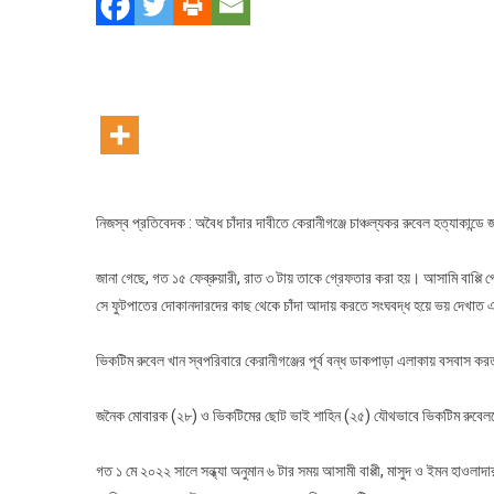
ঠিকা
বিহীন
আসা
বাপ্পি
গ্রে
নিজস্ব প্রতিবেদক : অবৈধ চাঁদার দাবীতে কেরানীগঞ্জে চাঞ্চল্যকর রুবেল হত্যাকান্
জানা গেছে, গত ১৫ ফেব্রুয়ারী, রাত ৩ টায় তাকে গ্রেফতার করা হয়। আসামি বাপ্প
সে ফুটপাতের দোকানদারদের কাছ থেকে চাঁদা আদায় করতে সংঘবদ্ধ হয়ে ভয় দেখাত এব
ভিকটিম রুবেল খান স্বপরিবারে কেরানীগঞ্জের পূর্ব বন্ধ ডাকপাড়া এলাকায় বসবাস করত
জনৈক মোবারক (২৮) ও ভিকটিমের ছোট ভাই শাহিন (২৫) যৌথভাবে ভিকটিম রুবেলদে
গত ১ মে ২০২২ সালে সন্ধ্যা অনুমান ৬ টার সময় আসামী বাপ্পী, মাসুদ ও ইমন হাও