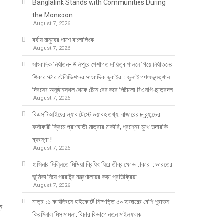
Banglalink Stands with Communities During
the Monsoon
August 7, 2026
বর্ষায় মানুষের পাশে বাংলালিংক
August 7, 2026
সাংবাদিক নির্যাতন- উলিপুরে পেশাগত দায়িত্ব পালনে গিয়ে নির্যাতনের
শিকার স্টার টেলিভিশনের সাংবাদিক জুবাইর : জুলাই গণঅভ্যুত্থান
দিবসের অনুষ্ঠানস্থল থেকে টেনে বের করে পিটালো বিএনপি-ছাত্রদল
August 7, 2026
বিএসটিআইয়ের ল্যাব টেস্টে ভয়াবহ তথ্য: বাজারের ৮ ব্র্যান্ডের
ফর্সাকারী ক্রিমে প্রাণঘাতী মাত্রার মার্কারি, প্রশ্নের মুখে তদারকি
ব্যবস্থা !
August 7, 2026
হাসিনার দিল্লিতে মিডিয়া ব্রিফিং ঘিরে তীব্র ক্ষোভ ঢাকার : ভারতের
ভূমিকা নিয়ে পররাষ্ট্র মন্ত্রণালয়ের কড়া প্রতিক্রিয়া
August 7, 2026
মাত্র ১১ কার্যদিবসে হাইকোর্টে নিষ্পত্তি ৫০ হাজারের বেশি পুরাতন
্ন
ক্রিমিনাল মিস মামলা, বিচার বিভাগে নতুন মাইলফলক