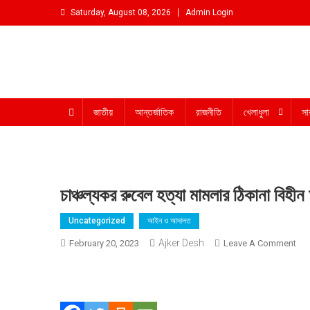
Skip
Saturday, August 08, 2026
Admin Login
to
content
আমরা প্রশাসনের পক্ষে প্রতিপক্ষ নই
জাতীয়
আন্তর্জাতিক
রাজনীতি
খেলাধুলা
সা
চাঞ্চল্যকর রুবেল হত্যা মামলার ঠিকানা বিহীন 
Uncategorized
আইন ও আদালত
Ajker Desh
On
February 20, 2023
Leave A Comment
চাঞ্চ
রুবে
হত্য
মামল