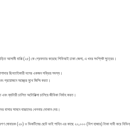
না
মী
ফতার
ডে জড়িত আসামী বাপ্পি (২৫) কে গ্রেফতার করেছে পিবিআই ঢাকা জেলা, এ খবর সংশ্লিষ্ট সুত্রের।
ি পেশাদার ছিনতাইকারী দলের একজন সক্রিয় সদস্য।
ং প্রয়োজনে অস্ত্রের মুখে জিম্মি করত।
 এবং ব্যাটারী চালিত অটোরিক্সা চালিয়ে জীবিকা নির্বাহ করত।
র বাসার সামনে বাচ্চাদের খেলনার দোকান দেয়।
লাদারগণ মোবারক (২৮) ও ভিকটিমের ছোট ভাই শাহিন এর কাছে ২০,০০০ (বিশ হাজার) টাকা দাবী করে বিভিন