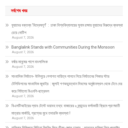
সর্বশেষ খবর
ফুয়াদের বক্তব্য ‘বিদ্বেষপূর্ণ’ : ঢাকা বিশ্ববিদ্যালয়ের সুনাম রক্ষায় ফুয়াদের বিরুদ্ধে ব্যবস্থা
চেয়ে নোটিশ
August 7, 2026
Banglalink Stands with Communities During the Monsoon
August 7, 2026
বর্ষায় মানুষের পাশে বাংলালিংক
August 7, 2026
সাংবাদিক নির্যাতন- উলিপুরে পেশাগত দায়িত্ব পালনে গিয়ে নির্যাতনের শিকার স্টার
টেলিভিশনের সাংবাদিক জুবাইর : জুলাই গণঅভ্যুত্থান দিবসের অনুষ্ঠানস্থল থেকে টেনে বের
করে পিটালো বিএনপি-ছাত্রদল
August 7, 2026
বিএসটিআইয়ের ল্যাব টেস্টে ভয়াবহ তথ্য: বাজারের ৮ ব্র্যান্ডের ফর্সাকারী ক্রিমে প্রাণঘাতী
মাত্রার মার্কারি, প্রশ্নের মুখে তদারকি ব্যবস্থা !
August 7, 2026
হাসিনার দিল্লিতে মিডিয়া ব্রিফিং ঘিরে তীব্র ক্ষোভ ঢাকার : ভারতের ভূমিকা নিয়ে পররাষ্ট্র