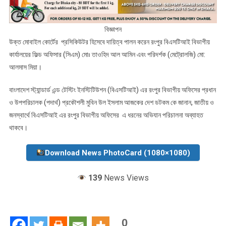
বিজ্ঞাপন
উক্ত মোবাইল কোর্টের প্রসিকিউটর হিসেবে দায়িত্ব পালন করেন রংপুর বিএসটিআই বিভাগীয়
কার্যালয়ের ফিল্ড অফিসার (সিএম) মোঃ তাওহিদ আল আমিন এবং পরিদর্শক (মেট্রোলজি) মো:
আলমাস মিয়া।
বাংলাদেশ স্ট্যান্ডার্ড এন্ড টেস্টিং ইনস্টিটিউশন (বিএসটিআই) এর রংপুর বিভাগীয় অফিসের প্রধান
ও উপপরিচালক (পদার্থ) প্রকৌশলী মুবিন উল ইসলাম আজকের দেশ ডটকম কে জানান, জাতীয় ও
জনস্বার্থে বিএসটিআই এর রংপুর বিভাগীয় অফিসের এ ধরনের অভিযান পরিচালনা অব্যাহত
থাকবে।
Download News PhotoCard (1080×1080)
139
News Views
0