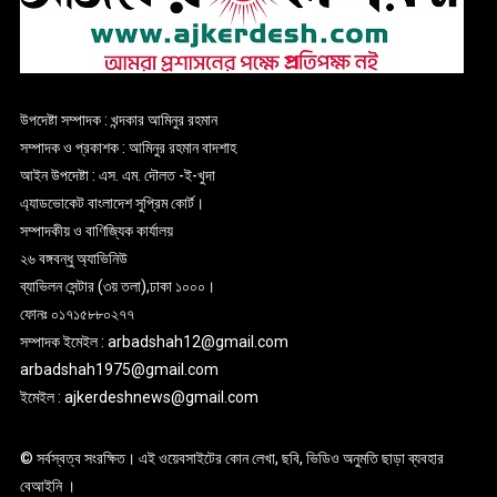
উপদেষ্টা সম্পাদক : খন্দকার আমিনুর রহমান
সম্পাদক ও প্রকাশক : আমিনুর রহমান বাদশাহ
আইন উপদেষ্টা : এস. এম. দৌলত -ই-খুদা
এ্যাডভোকেট বাংলাদেশ সুপ্রিম কোর্ট।
সম্পাদকীয় ও বাণিজ্যিক কার্যালয়
২৬ বঙ্গবন্ধু অ্যাভিনিউ
ব্যাভিলন সেন্টার (৩য় তলা),ঢাকা ১০০০।
ফোনঃ ০১৭১৫৮৮০২৭৭
সম্পাদক ইমেইল : arbadshah12@gmail.com
arbadshah1975@gmail.com
ইমেইল : ajkerdeshnews@gmail.com
© সর্বস্বত্ব সংরক্ষিত। এই ওয়েবসাইটের কোন লেখা, ছবি, ভিডিও অনুমতি ছাড়া ব্যবহার
বেআইনি ।