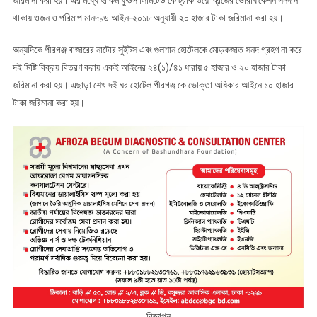
জরিমানা করা হয়। এর মধ্যে হাকিম ফুডস লিমিটেড কে ট্রাক ওয়ে ব্রিজের ভেরিফিকেশন সনদ না
থাকায় ওজন ও পরিমাপ মানদণ্ড আইন-২০১৮ অনুযায়ী ২০ হাজার টাকা জরিমানা করা হয়।
অন্যদিকে পীরগঞ্জ বাজারের নাটোর সুইটস এবং গুলশান হোটেলকে মোড়কজাত সনদ গ্রহণ না করে
দই মিষ্টি বিক্রয় বিতরণ করায় একই আইনের ২৪(১)/৪১ ধারায় ৫ হাজার ও ২০ হাজার টাকা
জরিমানা করা হয়। এছাড়া শেখ দই ঘর হোটেল পীরগঞ্জ কে ভোক্তা অধিকার আইনে ১০ হাজার
টাকা জরিমানা করা হয়।
বিজ্ঞাপন