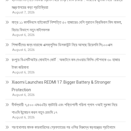
মন্ত্রণালয়ের কড়া প্রতিক্রিয়া
August 7, 2026
মাত্র ১১ কার্যদিবসে হাইকোর্টে নিষ্পত্তি ৫০ হাজারের বেশি পুরাতন ক্রিমিনাল মিস মামলা,
বিচার বিভাগে নতুন মাইলফলক
August 6, 2026
শিক্ষার্থীদের জন্য দারাজে এক্সক্লুসিভ ডিসকাউন্ট নিয়ে আসছে রিয়েলমি সি১০০এক্স
August 6, 2026
রংপুরে বিএসটিআইর মোবাইল কোর্ট : অকটেনে কম দেওয়ায় ফিলিং স্টেশনকে ৩০ হাজার
টাকা জরিমানা
August 6, 2026
Xiaomi Launches REDMI 17: Bigger Battery & Stronger
Protection
August 6, 2026
দীর্ঘস্থায়ী ৭,৫০০ এমএএইচ ব্যাটারি এবং শক্তিশালী গরিলা গ্লাস ৭আই সুরক্ষা নিয়ে
শাওমি উন্মোচন করল নতুন রেডমি ১৭
August 6, 2026
শরণখোলায় মাদক কারবারিদের গ্রেফতারের পর ওসির বিরুদ্ধে ষড়যন্ত্রের প্রতিবাদে