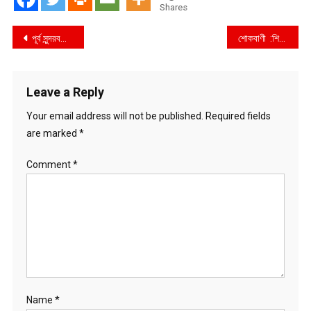
Shares
Post
পূর্ব সুন্দরবনে নিষেধাজ্ঞা অমান্য করে মাছ ও কাঁকড়া শিকার : ১টি নৌকা ও দুই শতাধিক চারুসহ ৪ জেলে আটক
শোকবাণী :শিক্ষা প্রতিষ্ঠানে বিমান বিধ্বস্তের ঘটনায় খেলাফত মজলিসের শোক
navigation
Leave a Reply
Your email address will not be published.
Required fields
are marked
*
Comment
*
Name
*