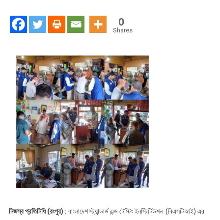
এর
রংপুর
0
বিভাগীয়
Shares
অফিসের
মোবাইল
কোর্ট
পরিচালনা
:
৫৫,০০০
টাকা
জরিমানা
নিজস্ব প্রতিনিধি (রংপুর) :
বাংলাদেশ স্ট্যান্ডার্ড এন্ড টেস্টিং ইনস্টিটিউশন (বিএসটিআই) এর