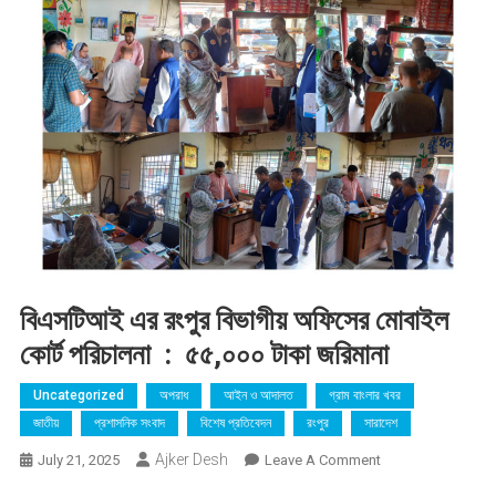
বিএসটিআই এর রংপুর বিভাগীয় অফিসের মোবাইল
কোর্ট পরিচালনা : ৫৫,০০০ টাকা জরিমানা
Uncategorized
অপরাধ
আইন ও আদালত
গ্রাম বাংলার খবর
জাতীয়
প্রশাসনিক সংবাদ
বিশেষ প্রতিবেদন
রংপুর
সারাদেশ
Ajker Desh
On
July 21, 2025
Leave A Comment
বিএসটিআই