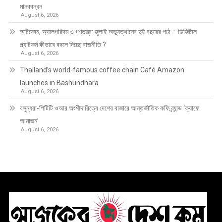
মানববন্ধন
August 6, 2026
স্মার্টফোন, অ্যালগরিদম ও গণতন্ত্র: জুলাই অভ্যুত্থানের দুই বছরের পাঠ : ডিজিটাল
প্ল্যাটফর্ম কীভাবে বদলে দিচ্ছে রাজনীতি ?
August 6, 2026
Thailand’s world-famous coffee chain Café Amazon
launches in Bashundhara
August 6, 2026
বসুন্ধরা-পিটিটি ওআর অংশীদারিত্বে দেশের বাজারে আন্তর্জাতিক কফি ব্র্যান্ড ‘ক্যাফে
আমাজন’
August 6, 2026